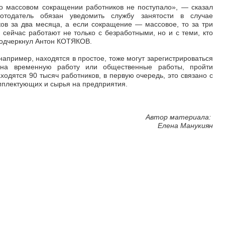
о массовом сокращении работников не поступало»,
—
сказал
отодатель обязан уведомить службу занятости в случае
ов за два месяца, а если сокращение
—
массовое, то за три
 сейчас работают не только с безработными, но и с теми, кто
подчеркнул Антон КОТЯКОВ.
 например, находятся в простое, тоже могут зарегистрироваться
я на временную работу или общественные работы, пройти
ходятся 90 тысяч работников, в первую очередь, это связано с
мплектующих и сырья на предприятия.
Автор материала:
Елена Манукиян