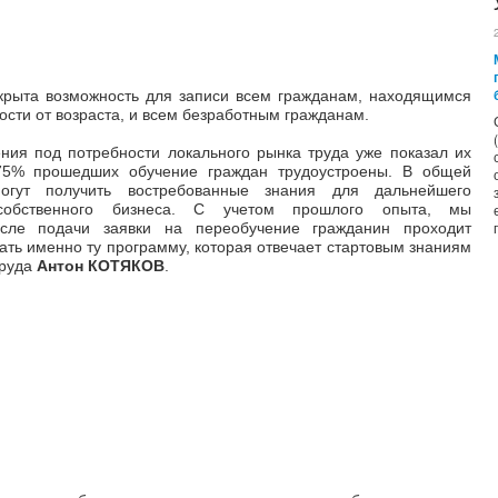
крыта возможность для записи всем гражданам, находящимся
ости от возраста, и всем безработным гражданам.
ния под потребности локального рынка труда уже показал их
75% прошедших обучение граждан трудоустроены. В общей
огут получить востребованные знания для дальнейшего
 собственного бизнеса. С учетом прошлого опыта, мы
осле подачи заявки на переобучение гражданин проходит
ть именно ту программу, которая отвечает стартовым знаниям
труда
Антон КОТЯКОВ
.