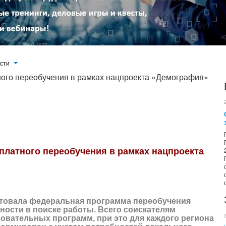
ости
ого переобучения в рамках нацпроекта «Демография»
переобучения граждан, испытывающих трудности в поиске работы. Всего соискателям доступно свыше 23 тыс.
ограмм свой
—
он сформирован с учетом потребностей локального рынка труда.
платного переобучения в рамках нацпроекта
артовала федеральная программа переобучения
ости в поиске работы. Всего соискателям
зовательных программ, при это для каждого региона