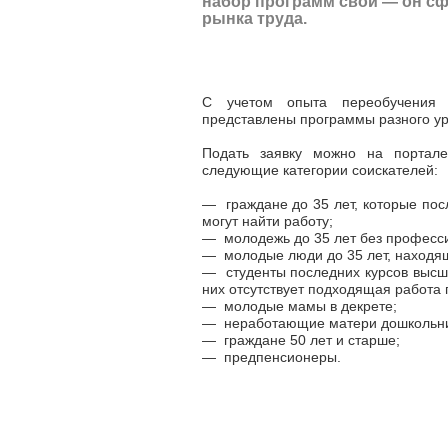
набор программ свой
—
он сф
рынка труда.
С учетом опыта переобучения 
представлены программы разного у
Подать заявку можно на портале
следующие категории соискателей:
—
граждане до 35 лет, которые пос
могут найти работу;
—
молодежь до 35 лет без професси
—
молодые люди до 35 лет, находящ
—
студенты последних курсов высш
них отсутствует подходящая работа 
—
молодые мамы в декрете;
—
неработающие матери дошкольни
—
граждане 50 лет и старше;
—
предпенсионеры.