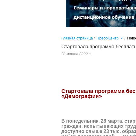
Главная страница
/
Пресс-центр
/
Нов
Стартовала программа бесплатн
28 марта 2022 г.
В понедельник, 28 марта, стартовала федеральная программа 
образовательных программ, при это для каждого региона набор пр
Стартовала программа бес
«Демография»
В понедельник, 28 марта, ст
граждан, испытывающих трудн
доступно свыше 23 тыс. обра