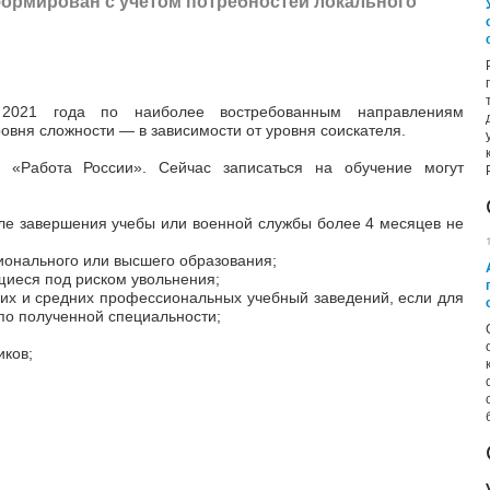
ормирован с учетом потребностей локального
2021 года по наиболее востребованным направлениям
ровня сложности
—
в зависимости от уровня соискателя.
 «Работа России». Сейчас записаться на обучение могут
ле завершения учебы или военной службы более 4 месяцев не
онального или высшего образования;
иеся под риском увольнения;
их и средних профессиональных учебный заведений, если для
по полученной специальности;
ков;