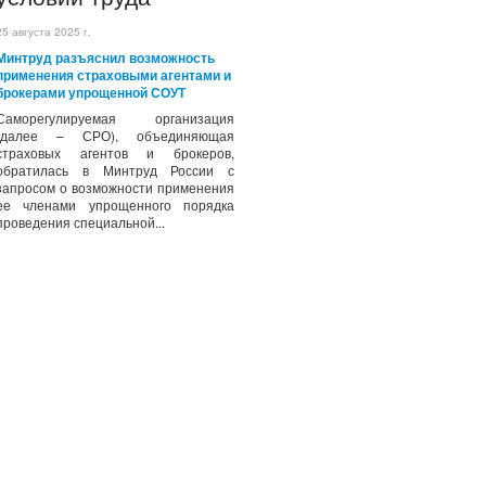
25 августа 2025 г.
Минтруд разъяснил возможность
применения страховыми агентами и
брокерами упрощенной СОУТ
Саморегулируемая организация
(далее – СРО), объединяющая
страховых агентов и брокеров,
обратилась в Минтруд России с
запросом о возможности применения
ее членами упрощенного порядка
проведения специальной...