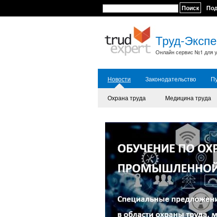
Поиск
По
Труд-Экспе
Онлайн сервис №1 для у
Новости
Законодательство
П
Охрана труда
Медицина труда