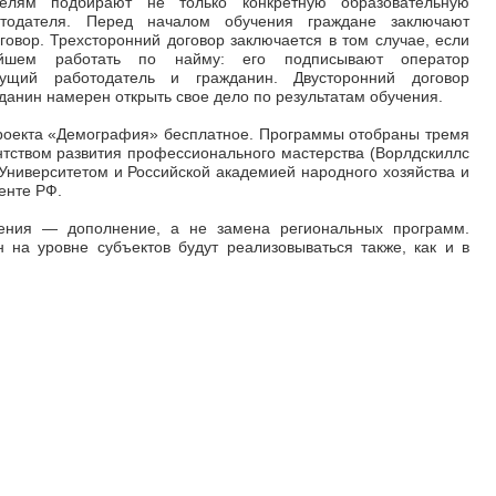
елям подбирают не только конкретную образовательную
тодателя. Перед началом обучения граждане заключают
говор. Трехсторонний договор заключается в том случае, если
ейшем работать по найму: его подписывают оператор
дущий работодатель и гражданин. Двусторонний договор
жданин намерен открыть свое дело по результатам обучения.
роекта «Демография» бесплатное. Программы отобраны тремя
ством развития профессионального мастерства (Ворлдскиллс
Университетом и Российской академией народного хозяйства и
енте РФ.
ения — дополнение, а не замена региональных программ.
 на уровне субъектов будут реализовываться также, как и в