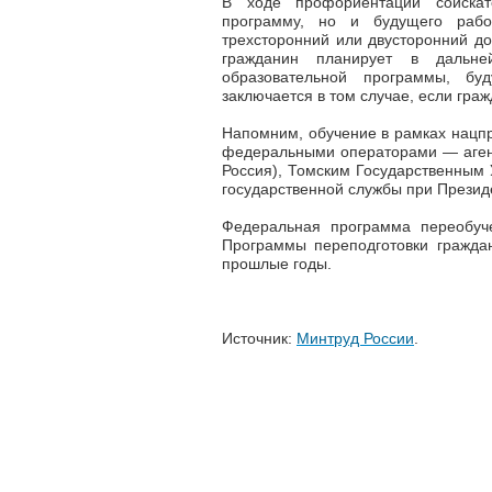
В ходе профориентации соискат
программу, но и будущего рабо
трехсторонний или двусторонний до
гражданин планирует в дальн
образовательной программы, бу
заключается в том случае, если гра
Напомним, обучение в рамках нацп
федеральными операторами — агент
Россия), Томским Государственным 
государственной службы при Презид
Федеральная программа переобуч
Программы переподготовки граждан
прошлые годы.
Источник:
Минтруд России
.