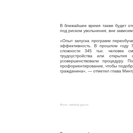
В ближайшее время также будет от
под риском увольнения, вне зависим
«Опыт запуска программ переобуче
эффективность. В прошлом году 
сложности 345 тыс. человек см
трудоустройства или открытия
усовершенствовали процедуру. П
профориентирование, чтобы подобра
гражданина», — отметил глава Мин
Фото:
mintrud.gov.ru
.