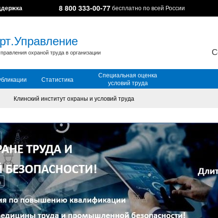
8 800 333-00-77
ддержка
бесплатно по всей России
рт.Управление
С
правления охраной труда в организации
Специальная оценка
убликации
Статистика
условий труда
Клинский институт охраны и условий труда