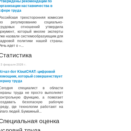
Утверждены рекомендации по
организации наставничества в
сфере труда
Российская трехсторонняя комиссия
по регулированию социально-
трудовых отношений утвердила
документ, который многие эксперты
уже назвали системообразующим для
кадровой политики нашей страны.
Речь идет о «...
Статистика
13 февраля 2026 г.
AI-чат-бот KioutCHAT: цифровой
помощник, который совершенствует
охрану труда
Сегодня специалист в области
охраны труда не просто выполняет
контрольную функцию, а помогает
создавать безопасную рабочую
среду, где технологии работают на
благо людей. Бумажный...
Специальная оценка
условий труда