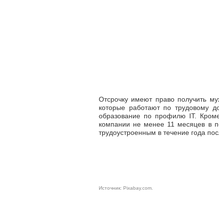
Отсрочку имеют право получить муж
которые работают по трудовому д
образование по профилю IT. Кроме
компании не менее 11 месяцев в п
трудоустроенным в течение года по
Источник:
Pixabay.com
.