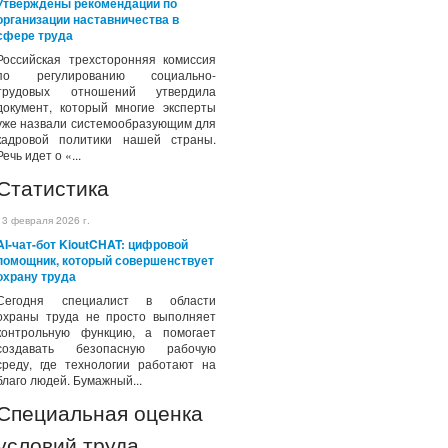
Утверждены рекомендации по
организации наставничества в
сфере труда
Российская трехсторонняя комиссия
по регулированию социально-
трудовых отношений утвердила
документ, который многие эксперты
уже назвали системообразующим для
кадровой политики нашей страны.
Речь идет о «...
Статистика
13 февраля 2026 г.
AI-чат-бот KioutCHAT: цифровой
помощник, который совершенствует
охрану труда
Сегодня специалист в области
охраны труда не просто выполняет
контрольную функцию, а помогает
создавать безопасную рабочую
среду, где технологии работают на
благо людей. Бумажный...
Специальная оценка
условий труда