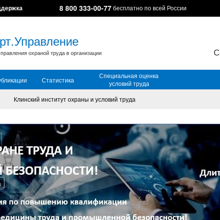
8 800 333-00-77
ддержка
бесплатно по всей России
рт.Управление
С
правления охраной труда в организации
Специальная оценка
убликации
Статистика
условий труда
Клинский институт охраны и условий труда