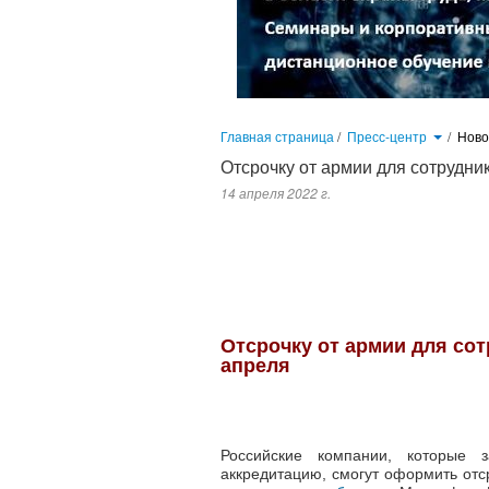
Главная страница
/
Пресс-центр
/
Нов
Отсрочку от армии для сотрудни
14 апреля 2022 г.
Российские компании, которые заняты в сфере информационных тех
Как говорится в сообщении Минцифры РФ, всем претендующим на 
Отсрочку от армии для со
апреля
Российские компании, которые
аккредитацию, смогут оформить отср