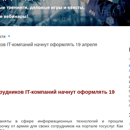
ости
ков IT-компаний начнут оформлять 19 апреля
нологий и прошли аккредитацию, смогут оформить отсрочку от армии для своих сотрудников на портале госуслуг.
это предприятиям уже разосланы правила оформления отсрочки.
трудников IT-компаний начнут оформлять 19
 заняты в сфере информационных технологий и прошли
очку от армии для своих сотрудников на портале госуслуг. Как