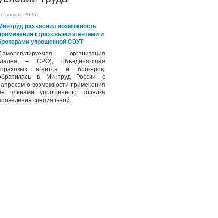
25 августа 2025 г.
Минтруд разъяснил возможность
применения страховыми агентами и
брокерами упрощенной СОУТ
Саморегулируемая организация
(далее – СРО), объединяющая
страховых агентов и брокеров,
обратилась в Минтруд России с
запросом о возможности применения
ее членами упрощенного порядка
проведения специальной...