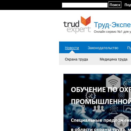
Поиск
По
Труд-Экспе
Онлайн сервис №1 для у
Новости
Законодательство
П
Охрана труда
Медицина труда