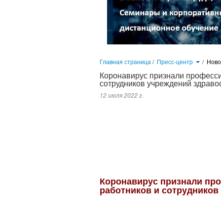
Главная страница
/
Пресс-центр
/
Нов
Коронавирус признали професс
сотрудников учреждений здраво
12 июля 2022 г.
В результате сотрудничества профсоюза работников здравоохр
подготовлено соответствующее письмо, разъясняющее порядок 
размещено на сайте отраслевого профсоюза.
Коронавирус признали пр
работников и сотрудников