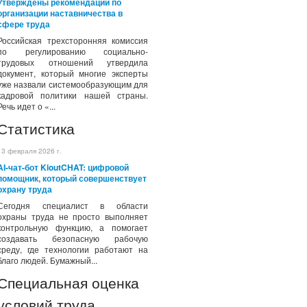
Утверждены рекомендации по
организации наставничества в
сфере труда
Российская трехсторонняя комиссия
по регулированию социально-
трудовых отношений утвердила
документ, который многие эксперты
уже назвали системообразующим для
кадровой политики нашей страны.
Речь идет о «...
Статистика
13 февраля 2026 г.
AI-чат-бот KioutCHAT: цифровой
помощник, который совершенствует
охрану труда
Сегодня специалист в области
охраны труда не просто выполняет
контрольную функцию, а помогает
создавать безопасную рабочую
среду, где технологии работают на
благо людей. Бумажный...
Специальная оценка
условий труда