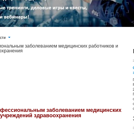
ости
иональным заболеванием медицинских работников и
охранения
анения РФ с Минтрудом России и Минздравом COVID-19 был признан профессиональным заболеванием. Об этом
расследования и установления профессионального заболевания работниками медицинских организаций. Письмо
офессиональным заболеванием медицинских
 учреждений здравоохранения