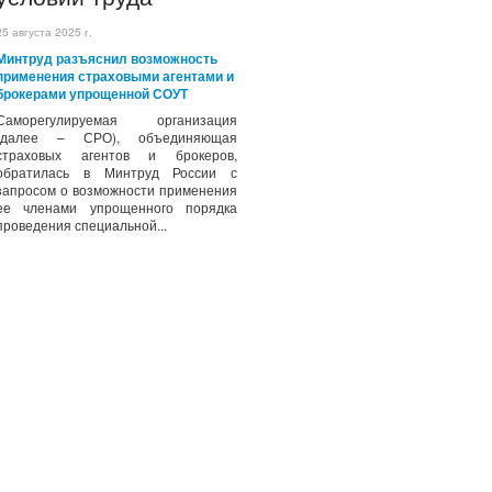
25 августа 2025 г.
Минтруд разъяснил возможность
применения страховыми агентами и
брокерами упрощенной СОУТ
Саморегулируемая организация
(далее – СРО), объединяющая
страховых агентов и брокеров,
обратилась в Минтруд России с
запросом о возможности применения
ее членами упрощенного порядка
проведения специальной...