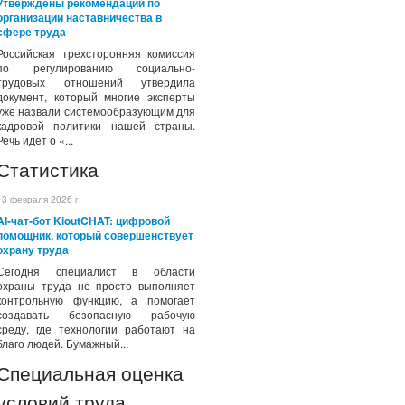
Утверждены рекомендации по
организации наставничества в
сфере труда
Российская трехсторонняя комиссия
по регулированию социально-
трудовых отношений утвердила
документ, который многие эксперты
уже назвали системообразующим для
кадровой политики нашей страны.
Речь идет о «...
Статистика
13 февраля 2026 г.
AI-чат-бот KioutCHAT: цифровой
помощник, который совершенствует
охрану труда
Сегодня специалист в области
охраны труда не просто выполняет
контрольную функцию, а помогает
создавать безопасную рабочую
среду, где технологии работают на
благо людей. Бумажный...
Специальная оценка
условий труда