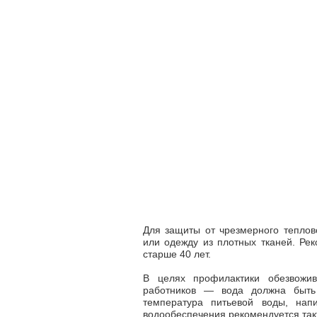
Для защиты от чрезмерного теплов
или одежду из плотных тканей. Рек
старше 40 лет.
В целях профилактики обезвожив
работников
—
вода должна быть 
температура питьевой воды, на
водообеспечения рекомендуется так