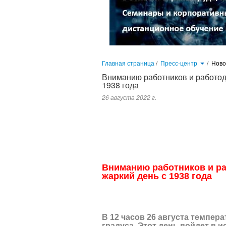
Главная страница
/
Пресс-центр
/
Нов
Вниманию работников и работода
1938 года
26 августа 2022 г.
В 12 часов 26 августа температура воздуха в Москве, на ВДНХ, дос
продолжит повышаться, но до рекорда 1938 года с температурой 35,3
Вниманию работников и ра
жаркий день с 1938 года
В 12 часов 26 августа темпера
градуса. Этот день войдет в и