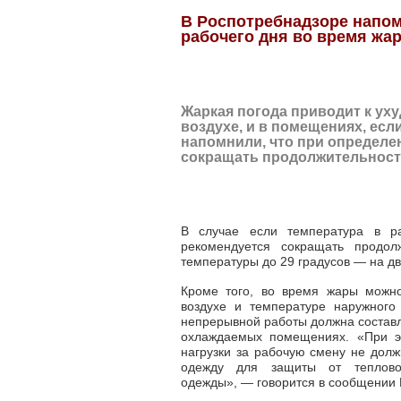
В Роспотребнадзоре напо
рабочего дня во время жа
Жаркая погода приводит к ух
воздухе, и в помещениях, есл
напомнили, что при определ
сокращать продолжительност
В случае если температура в ра
рекомендуется сокращать продо
температуры до 29 градусов
—
на дв
Кроме того, во время жары можно
воздухе и температуре наружного
непрерывной работы должна составл
охлаждаемых помещениях. «При э
нагрузки за рабочую смену не дол
одежду для защиты от теплово
одежды»,
—
говорится в сообщении 