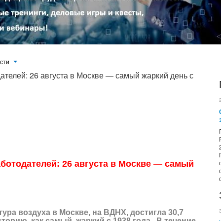
ости
телей: 26 августа в Москве — самый жаркий день с
тигла 30,7 градуса. Этот день войдет в историю, как самый жаркий с 1938 года. В течение дня температура воздуха
 градуса воздух не прогреется.
ботодателей: 26 августа в Москве
—
самый
тура воздуха в Москве, на ВДНХ, достигла 30,7
сторию, как самый жаркий с 1938 года. В течение