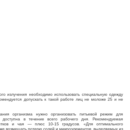
ого излучения необходимо использовать специальную одежду
омендуется допускать к такой работе лиц не моложе 25 и не
ания организма нужно организовать питьевой режим для
доступна в течение всего рабочего дня. Рекомендуемая
питков и чая
—
плюс 10-15 градусов. «Для оптимального
же возмещать потерю солей и микроэлементов, выделяемых из