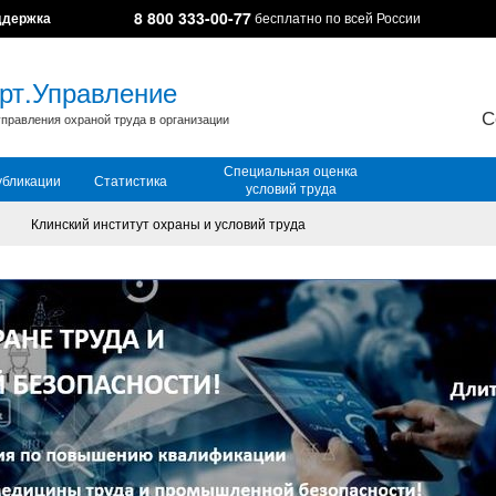
8 800 333-00-77
ддержка
бесплатно по всей России
рт.Управление
С
правления охраной труда в организации
Специальная оценка
убликации
Статистика
условий труда
Клинский институт охраны и условий труда