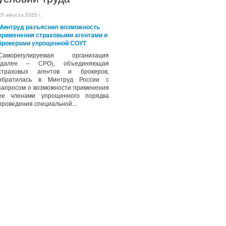
25 августа 2025 г.
Минтруд разъяснил возможность
применения страховыми агентами и
брокерами упрощенной СОУТ
Саморегулируемая организация
(далее – СРО), объединяющая
страховых агентов и брокеров,
обратилась в Минтруд России с
запросом о возможности применения
ее членами упрощенного порядка
проведения специальной...