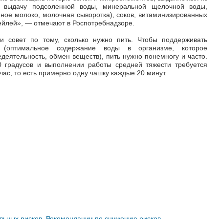
в выдачу подсоленной воды, минеральной щелочной воды,
ное молоко, молочная сыворотка), соков, витаминизированных
тейлей»,
—
отмечают в Роспотребнадзоре.
и совет по тому, сколько нужно пить. Чтобы поддерживать
 (оптимальное содержание воды в организме, которое
деятельность, обмен веществ), пить нужно понемногу и часто.
0 градусов и выполнении работы средней тяжести требуется
час, то есть примерно одну чашку каждые 20 минут.
льных рисков. Рекомендации по снижению рисков