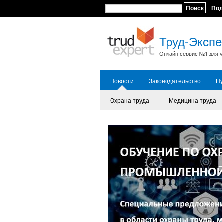
Поиск
По
Труд-Экспе
Онлайн сервис №1 для у
Новости
Законодательство
П
Охрана труда
Медицина труда