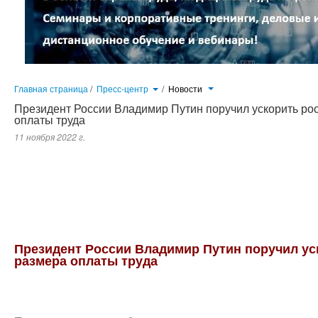
Главная страница
/
Пресс-центр
/
Новости
Президент России Владимир Путин поручил ускорить ро
оплаты труда
11 ноября 2022 г.
Правительству необходимо подготовить новые предложения по ускоренному росту минимального размера оплаты т
Владимир Путин на совещании в режиме видеоконференции по вопросам мер поддержки семей с детьми. Он отм
увеличиваться в контексте повышения реальных доходов россиян...
Президент России Владимир Путин поручил ус
размера оплаты труда