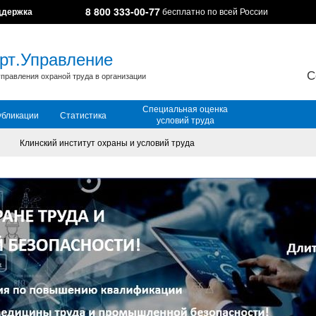
8 800 333-00-77
ддержка
бесплатно по всей России
рт.Управление
С
правления охраной труда в организации
Специальная оценка
убликации
Статистика
условий труда
Клинский институт охраны и условий труда