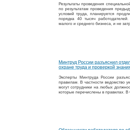
Результаты проведения специальной
по результатам проведения преды
условий труда, планируется продли
порядка 40 тысяч работодателей.
малого и среднего бизнеса, и не зат
Минтруд России разъяснил отде
охране труда и проверкой знани
Эксперты Минтруда России разъя
правилам. В частности ведомство ук
могут сотрудники на любых должнос
которые перечислены в правилах. В