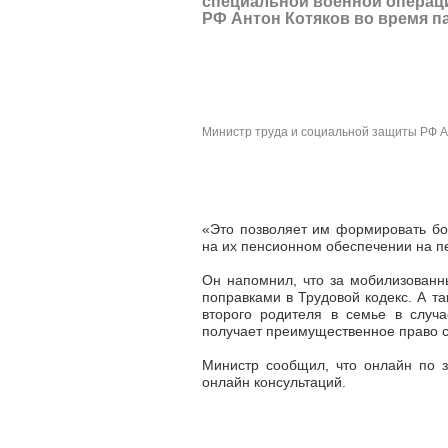
специальной военной операц
РФ Антон Котяков во время п
Министр труда и социальной защиты РФ А
«Это позволяет им формировать бо
на их пенсионном обеспечении на п
Он напомнил, что за мобилизованн
поправками в Трудовой кодекс. А т
второго родителя в семье в случ
получает преимущественное право с
Министр сообщил, что онлайн по 
онлайн консультаций.