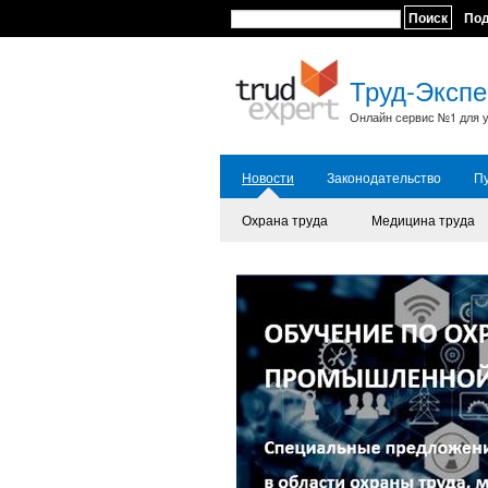
Поиск
По
Труд-Экспе
Онлайн сервис №1 для у
Новости
Законодательство
П
Охрана труда
Медицина труда