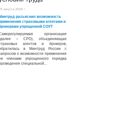
25 августа 2025 г.
Минтруд разъяснил возможность
применения страховыми агентами и
брокерами упрощенной СОУТ
Саморегулируемая организация
(далее – СРО), объединяющая
страховых агентов и брокеров,
обратилась в Минтруд России с
запросом о возможности применения
ее членами упрощенного порядка
проведения специальной...