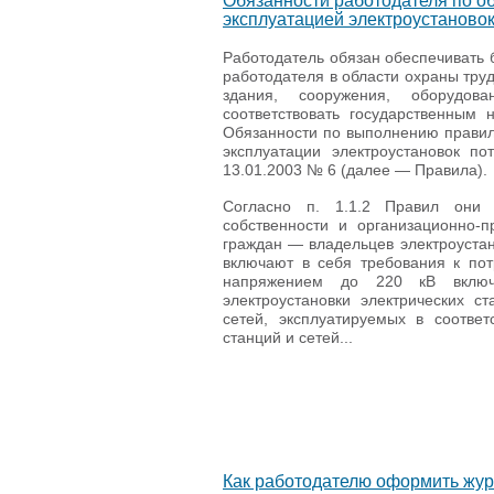
Обязанности работодателя по об
эксплуатацией электроустаново
Работодатель обязан обеспечивать б
работодателя в области охраны труд
здания, сооружения, оборудов
соответствовать государственным
Обязанности по выполнению правил
эксплуатации электроустановок п
13.01.2003 № 6 (далее — Правила).
Согласно п. 1.1.2 Правил они 
собственности и организационно-
граждан — владельцев электроуста
включают в себя требования к по
напряжением до 220 кВ включ
электроустановки электрических ст
сетей, эксплуатируемых в соответ
станций и сетей...
Как работодателю оформить жур