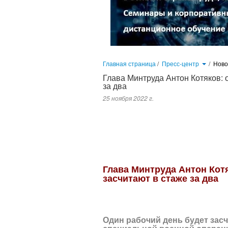
Главная страница
/
Пресс-центр
/
Нов
Глава Минтруда Антон Котяков: 
за два
25 ноября 2022 г.
Один рабочий день будет засчитываться за два для граждан, учас
парламентского диалога в Совете Федерации.
Глава Минтруда Антон Кот
засчитают в стаже за два
Один рабочий день будет засч