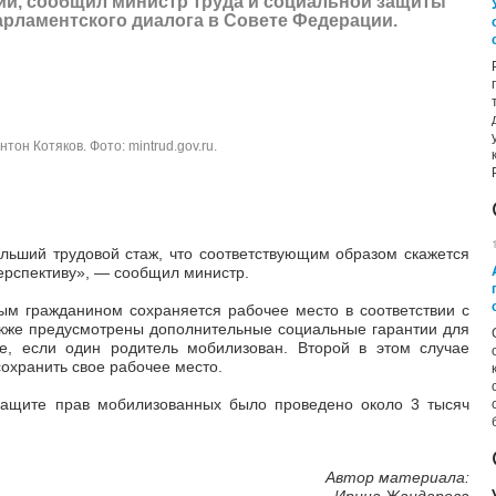
ии, сообщил министр труда и социальной защиты
арламентского диалога в Совете Федерации.
нтон Котяков. Фото:
mintrud.gov.ru
.
льший трудовой стаж, что соответствующим образом скажется
ерспективу»,
—
сообщил министр.
ым гражданином сохраняется рабочее место в соответствии с
акже предусмотрены дополнительные социальные гарантии для
ае, если один родитель мобилизован. Второй в этом случае
охранить свое рабочее место.
защите прав мобилизованных было проведено около 3 тысяч
Автор материала: