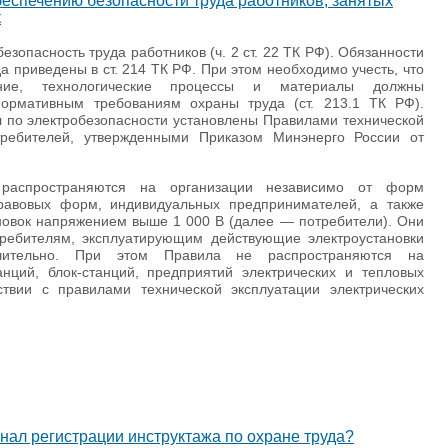
еспечению безопасности труда работников, занятых
к
езопасность труда работников (ч. 2 ст. 22 ТК РФ). Обязанности
а приведены в ст. 214 ТК РФ. При этом необходимо учесть, что
ание, технологические процессы и материалы должны
 нормативным требованиям охраны труда (ст. 213.1 ТК РФ).
 по электробезопасности установлены Правилами технической
отребителей, утвержденными Приказом Минэнерго России от
распространяются на организации независимо от форм
правовых форм, индивидуальных предпринимателей, а также
новок напряжением выше 1 000 В (далее — потребители). Они
требителям, эксплуатирующим действующие электроустановки
ительно. При этом Правила не распространяются на
анций, блок-станций, предприятий электрических и тепловых
ствии с правилами технической эксплуатации электрических
нал регистрации инструктажа по охране труда?