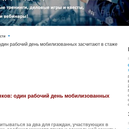
ости
один рабочий день мобилизованных засчитают в стаже
твующих в специальной военной операции, сообщил министр труда и социальной защиты РФ Антон Котяков во время
яков: один рабочий день мобилизованных
итываться за два для граждан, участвующих в