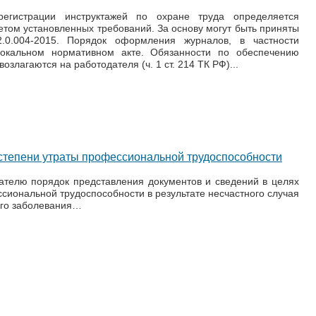
егистрации инструктажей по охране труда определяется
етом установленных требований. За основу могут быть приняты
0.004-2015. Порядок оформления журналов, в частности
локальном нормативном акте. Обязанности по обеспечению
озлагаются на работодателя (ч. 1 ст. 214 ТК РФ)...
степени утраты профессиональной трудоспособности
ателю порядок представления документов и сведений в целях
сиональной трудоспособности в результате несчастного случая
ого заболевания…