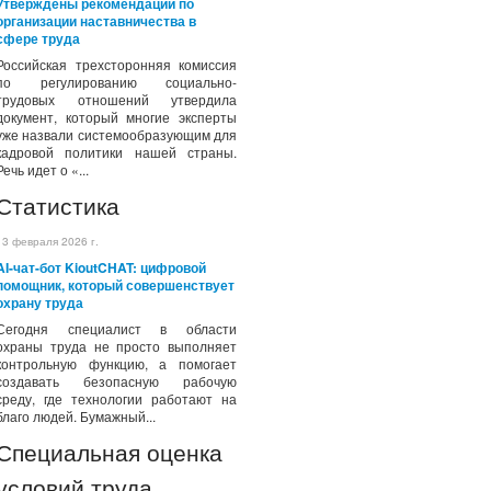
Утверждены рекомендации по
организации наставничества в
сфере труда
Российская трехсторонняя комиссия
по регулированию социально-
трудовых отношений утвердила
документ, который многие эксперты
уже назвали системообразующим для
кадровой политики нашей страны.
Речь идет о «...
Статистика
13 февраля 2026 г.
AI-чат-бот KioutCHAT: цифровой
помощник, который совершенствует
охрану труда
Сегодня специалист в области
охраны труда не просто выполняет
контрольную функцию, а помогает
создавать безопасную рабочую
среду, где технологии работают на
благо людей. Бумажный...
Специальная оценка
условий труда