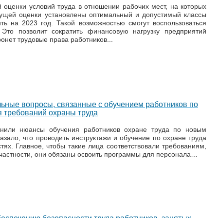
 оценки условий труда в отношении рабочих мест, на которых
дущей оценки установлены оптимальный и допустимый классы
ть на 2023 год. Такой возможностью смогут воспользоваться
 Это позволит сократить финансовую нагрузку предприятий
ронет трудовые права работников...
льные вопросы, связанные с обучением работников по
я требований охраны труда
снили нюансы обучения работников охране труда по новым
азало, что проводить инструктажи и обучение по охране труда
тях. Главное, чтобы такие лица соответствовали требованиям,
 частности, они обязаны освоить программы для персонала…