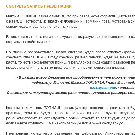
СМОТРЕТЬ ЗАПИСЬ ПРЕЗЕНТАЦИИ
Максим ТОПИЛИН также отметил, что при разработке формулы учитывал
систем. В частности, из практики Франции и Германии позаимствована с
основу модели расчета пенсионных прав.
Важно отметить, что новая формула не подразумевает повышение пенс
нагрузки на работодателя.
По мнению разработчиков, новая система будет способствовать фор
среднего класса. К 2030 году средний размер пенсии будет не менее 
расти, то есть сохраняется принцип регулярной индексации размеров п
предоставления пенсии не ниже величины прожиточного минимума.
«В рамках новой формулы все приобретенные пенсионные права
подчеркнул Министр Максим ТОПИЛИН. Глава Минтруда
калькуляторе
, который
С помощью калькулятора можно рассчитать условные размеры пен
Как отметил Максим ТОПИЛИН, «калькулятор позволит оценить, что б
правами, если вы будете такое-то количество лет получать такую-то
ребенком; столько-то лет служить в армии; столько-то лет трудиться до п
если будете отдавать 6 % в накопительную или 4 % – в солидарную».
Пенсионный калькулятор размещен на web-сайтах Министерства т