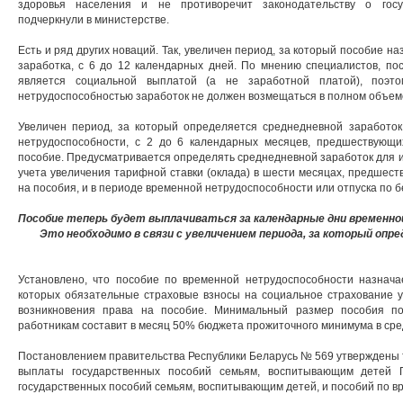
здоровья населения и не противоречит законодательству о госу
подчеркнули в министерстве.
Есть и ряд других новаций. Так, увеличен период, за который пособие 
заработка, с 6 до 12 календарных дней. По мнению специалистов, по
является социальной выплатой (а не заработной платой), поэт
нетрудоспособностью заработок не должен возмещаться в полном объем
Увеличен период, за который определяется среднедневной заработо
нетрудоспособности, с 2 до 6 календарных месяцев, предшествующи
пособие. Предусматривается определять среднедневной заработок для и
учета увеличения тарифной ставки (оклада) в шести месяцах, предшест
на пособия, и в периоде временной нетрудоспособности или отпуска по 
Пособие теперь будет выплачиваться за календарные дни временной
Это необходимо в связи с увеличением периода, за который опре
Установлено, что пособие по временной нетрудоспособности назнач
которых обязательные страховые взносы на социальное страхование у
возникновения права на пособие. Минимальный размер пособия по
работникам составит в месяц 50% бюджета прожиточного минимума в сре
Постановлением правительства Республики Беларусь № 569 утверждены 
выплаты государственных пособий семьям, воспитывающим детей 
государственных пособий семьям, воспитывающим детей, и пособий по 