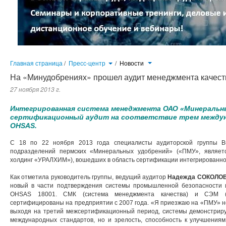
Главная страница
/
Пресс-центр
/
Новости
На «Минудобрениях» прошел аудит менеджмента качеств
27 ноября 2013 г.
Интегрированная система менеджмента ОАО «Минеральны
сертификационный аудит на соответствие трем междун
OHSAS.
С 18 по 22 ноября 2013 года специалисты аудиторской группы Bure
подразделений пермских «Минеральных удобрений» («ПМУ», являе
холдинг «УРАЛХИМ»), вошедших в область сертификации интегрированн
Как отметила руководитель группы, ведущий аудитор
Надежда СОКОЛО
новый в части подтверждения системы промышленной безопасности 
OHSAS 18001. СМК (система менеджмента качества) и СЭМ (си
сертифицированы на предприятии с 2007 года. «Я приезжаю на «ПМУ» не 
выходя на третий межсертификационный период, системы демонстриру
международных стандартов, но и зрелость, способность к улучшения