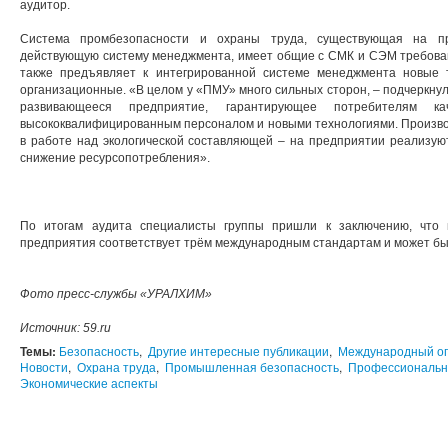
аудитор.
Система промбезопасности и охраны труда, существующая на пр
действующую систему менеджмента, имеет общие с СМК и СЭМ требова
также предъявляет к интегрированной системе менеджмента новые т
организационные. «В целом у «ПМУ» много сильных сторон, – подчеркн
развивающееся предприятие, гарантирующее потребителям ка
высококвалифицированным персоналом и новыми технологиями. Производ
в работе над экологической составляющей – на предприятии реализую
снижение ресурсопотребления».
По итогам аудита специалисты группы пришли к заключению, что 
предприятия соответствует трём международным стандартам и может бы
Фото пресс-службы «УРАЛХИМ»
Источник
: 59.ru
Темы:
Безопасность
,
Другие интересные публикации
,
Международный о
Новости
,
Охрана труда
,
Промышленная безопасность
,
Профессиональн
Экономические аспекты