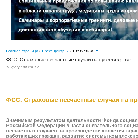
Главная страница
/
Пресс-центр
/
Статистика
ФСС: Страховые несчастные случаи на производстве
18 февраля 2021 г.
Значимым результатом деятельности Фонда социального страхо
обязательного социального страхования от несчастных случаев на 
защищенность работающих граждан, развитие системы комплексно
производстве, включая оплату расходов на лечение лиц, пострадавших 
на производстве, и сохранение тренда на снижение уровня производстве
ФСС: Страховые несчастные случаи на п
Значимым результатом деятельности Фонда социал
Российской Федерации в части обязательного соци
несчастных случаев на производстве является гар
работающих граждан, развитие системы комплексно