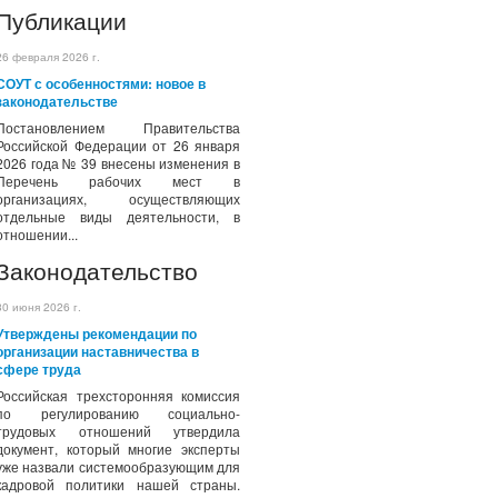
Публикации
26 февраля 2026 г.
СОУТ с особенностями: новое в
законодательстве
Постановлением Правительства
Российской Федерации от 26 января
2026 года № 39 внесены изменения в
Перечень рабочих мест в
организациях, осуществляющих
отдельные виды деятельности, в
отношении...
Законодательство
30 июня 2026 г.
Утверждены рекомендации по
организации наставничества в
сфере труда
Российская трехсторонняя комиссия
по регулированию социально-
трудовых отношений утвердила
документ, который многие эксперты
уже назвали системообразующим для
кадровой политики нашей страны.