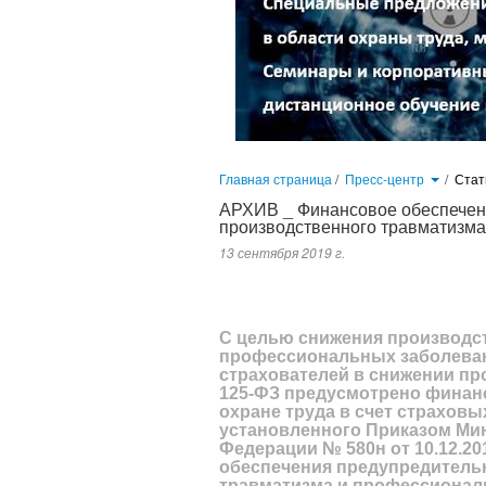
Главная страница
/
Пресс-центр
/
Стат
АРХИВ _ Финансовое обеспечен
производственного травматизм
13 сентября 2019 г.
С целью снижения производственного травматизма и количест
профессиональных рисков в Федеральном законе № 125-ФЗ предус
согласно, перечня, установленного Приказом Министерства труда 
С целью снижения производст
профессиональных заболевани
страхователей в снижении п
125-ФЗ предусмотрено финан
охране труда в счет страховы
установленного Приказом Ми
Федерации № 580н от 10.12.2
обеспечения предупредитель
травматизма и профессионал