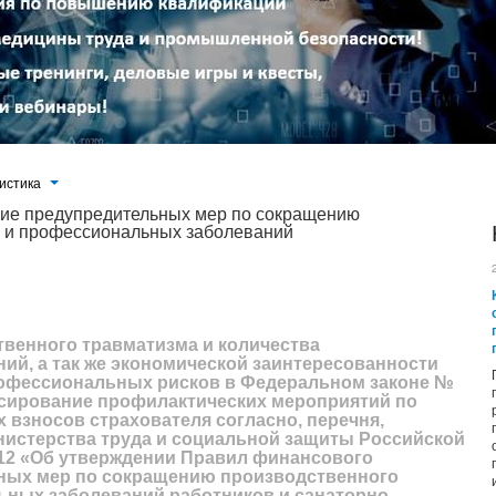
истика
ие предупредительных мер по сокращению
а и профессиональных заболеваний
ва профессиональных заболеваний, а так же экономической заинтересованности страхователей в снижении
мотрено финансирование профилактических мероприятий по охране труда в счет страховых взносов страхователя
и социальной защиты Российской Федерации № 580н...
венного травматизма и количества
й, а так же экономической заинтересованности
рофессиональных рисков в Федеральном законе №
сирование профилактических мероприятий по
х взносов страхователя согласно, перечня,
нистерства труда и социальной защиты Российской
012 «Об утверждении Правил финансового
ных мер по сокращению производственного
ьных заболеваний работников и санаторно-