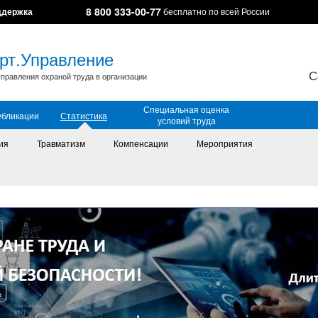
8 800 333-00-77
ддержка
бесплатно по всей России
рт.Управление
С
правления охраной труда в организации
Специальная оценка
убликации
Статистика
условий труда
ия
Травматизм
Компенсации
Мероприятия