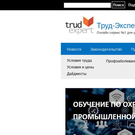
Поиск
По
Труд-Экспе
Онлайн сервис №1 для у
Новости
Законодательство
П
Условия труда
Профзаболеван
Условия и цены
Дайджесты