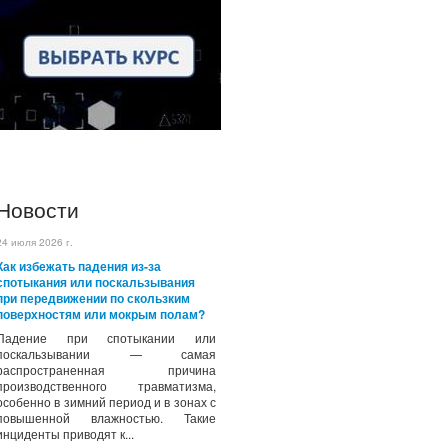
Новости
24 июля 2026 г.
Как избежать падения из-за
спотыкания или поскальзывания
при передвижении по скользким
поверхностям или мокрым полам?
Падение при спотыкании или
поскальзывании — самая
распространенная причина
производственного травматизма,
особенно в зимний период и в зонах с
повышенной влажностью. Такие
инциденты приводят к...