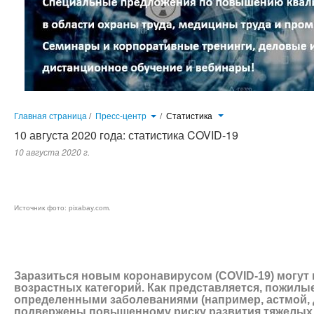
Главная страница
/
Пресс-центр
/
Статистика
10 августа 2020 года: статистика COVID-19
10 августа 2020 г.
Заразиться новым коронавирусом (COVID-19) могут представители всех возрастных категорий. Как представляет
(например, астмой, диабетом, болезнью сердца), подвержены повышенному риску развития тяжелых форм корон
тревожное время рекомендовано принимать меры по защите от заражения, соблюдать меры самоизоляции.
Источник фото:
pixabay.com
.
Заразиться новым коронавирусом (COVID-19) могут 
возрастных категорий. Как представляется, пожилы
определенными заболеваниями (например, астмой, 
подвержены повышенному риску развития тяжелых