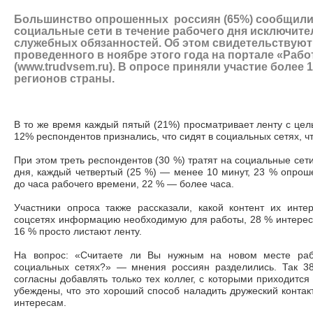
Большинство опрошенных россиян (65%) сообщили,
социальные сети в течение рабочего дня исключит
служебных обязанностей. Об этом свидетельствуют
проведенного в ноябре этого года на портале
«Рабо
(www.trudvsem.ru)
. В опросе приняли участие более 1
регионов страны.
В то же время каждый пятый (21%) просматривает ленту с цел
12% респондентов признались, что сидят в социальных сетях, ч
При этом треть респондентов (30 %) тратят на социальные сети
дня, каждый четвертый (25 %)
—
менее 10 минут, 23 % опроше
до часа рабочего времени, 22 %
—
более часа.
Участники опроса также рассказали, какой контент их инте
соцсетях информацию необходимую для работы, 28 % интерес
16 % просто листают ленту.
На вопрос: «Считаете ли Вы нужным на новом месте рабо
социальных сетях?»
—
мнения россиян разделились. Так 3
согласны добавлять только тех коллег, с которыми приходится
убеждены, что это хороший способ наладить дружеский контак
интересам.