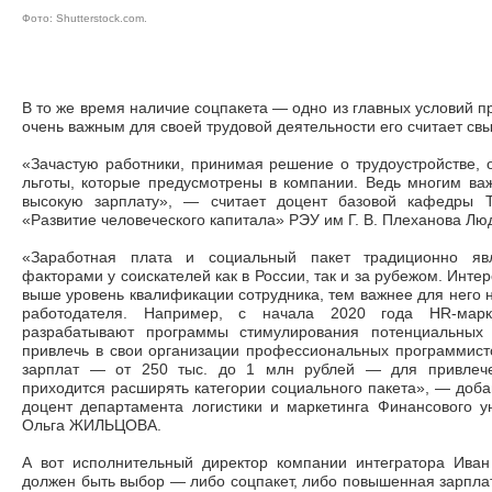
Фото:
Shutterstock.com
.
В то же время наличие соцпакета
—
одно из главных условий п
очень важным для своей трудовой деятельности его считает св
«Зачастую работники, принимая решение о трудоустройстве,
льготы, которые предусмотрены в компании. Ведь многим важ
высокую зарплату»,
—
считает доцент базовой кафедры 
«Развитие человеческого капитала» РЭУ им Г. В. Плеханова
«Заработная плата и социальный пакет традиционно яв
факторами у соискателей как в России, так и за рубежом. Инте
выше уровень квалификации сотрудника, тем важнее для него 
работодателя. Например, с начала 2020 года HR-марке
разрабатывают программы стимулирования потенциальных 
привлечь в свои организации профессиональных программист
зарплат
—
от 250 тыс. до 1 млн рублей
—
для привлече
приходится расширять категории социального пакета»,
—
добав
доцент департамента логистики и маркетинга Финансового у
Ольга ЖИЛЬЦОВА.
А вот исполнительный директор компании интегратора Иван
должен быть выбор
—
либо соцпакет, либо повышенная зарплата