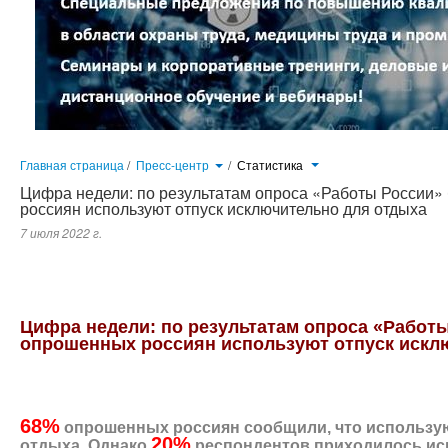
Главная страница
/
Пресс-центр
/
Статистика
Цифра недели: по результатам опроса «Работы России
россиян используют отпуск исключительно для отдыха
7 июля 2022 г.
68 % опрошенных россиян сообщили, что используют отпуск исключительно для отдыха. Однако 20 % респондент
срочно сменить место работы. Об этом сообщили участники опроса, который проводился на портале «Работа России
человек из всех регионов страны.
Цифра недели: по результатам опроса «Работ
опрошенных россиян используют отпуск искл
68%
опрошенных россиян сообщили, что использую
20%
отдыха. Однако
респондентов приходилось исп