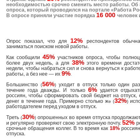
необходимостью срочно сменить место работы. Об
опроса, который проводился на портале
«Работа Ро
16 000
В опросе приняли участие порядка
человек 
12%
Опрос показал, что для
респондентов обычна
заниматься поиском новой работы.
45%
Как сообщили
участников опроса, чтобы полноц
38%
более двух недель, а для
этого времени доста
недели, чтобы набраться сил и снова вернуться к работе
9%
работы, а без нее
—
их
.
56%
Большинство
уходит в отпуск только один ра
(
)
6%
течение года дважды. И только
удается отдыха
россиян, чтобы сформировать свой бюджет на отпуск
32%
денег в течение года. Примерно столько ж
исп
е (
)
работодателем перед уходом в отпуск.
30%
Треть
опрошенных во время отпуска продолжают 
(
)
52%
и регулярно проверяют свою электронную почту.
р
срочные обращения коллег. В то время как
18%
россиян
отпуска.