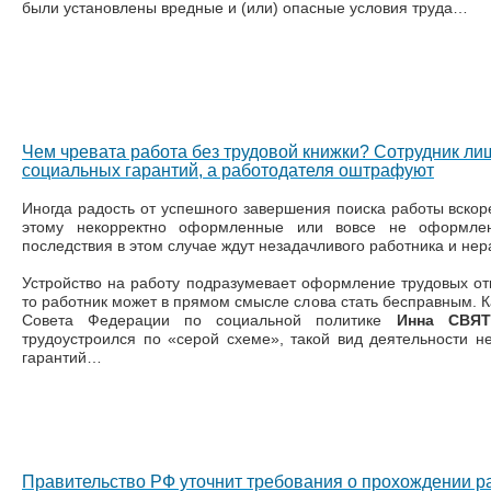
были установлены вредные и (или) опасные условия труда…
Чем чревата работа без трудовой книжки? Сотрудник л
социальных гарантий, а работодателя оштрафуют
Иногда радость от успешного завершения поиска работы вскор
этому некорректно оформленные или вовсе не оформлен
последствия в этом случае ждут незадачливого работника и не
Устройство на работу подразумевает оформление трудовых отн
то работник может в прямом смысле слова стать бесправным. 
Совета Федерации по социальной политике
Инна СВЯ
трудоустроился по «серой схеме», такой вид деятельности н
гарантий…
Правительство РФ уточнит требования о прохождении р