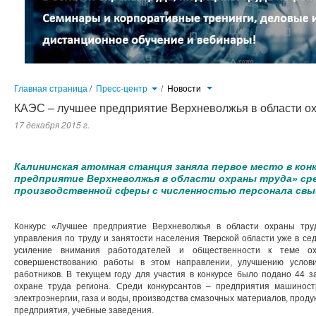
Главная страница
/
Пресс-центр
/
Новости
КАЭС – лучшее предприятие Верхневолжья в области о
17 декабря 2015 г.
Калининская атомная станция заняла первое место в конкурсе на звание «Лучшее предприятие Верхневолжья в обл
численностью персонала свыше 250 человек.
Калининская атомная станция заняла первое место в конк
предприятие Верхневолжья в области охраны труда» ср
производственной сферы с численностью персонала свыш
Конкурс «Лучшее предприятие Верхневолжья в области охраны тру
управления по труду и занятости населения Тверской области уже в се
усиление внимания работодателей и общественности к теме ох
совершенствованию работы в этом направлении, улучшению услов
работников. В текущем году для участия в конкурсе было подано 44 з
охране труда региона. Среди конкурсантов – предприятия машиност
электроэнергии, газа и воды, производства смазочных материалов, продук
предприятия, учебные заведения.