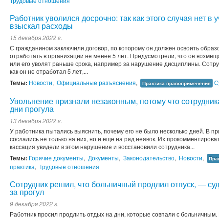
Трудовые отношения
Работник уволился досрочно: так как этого случая нет в 
взыскал расходы
15 декабря 2022 г.
С гражданином заключили договор, по которому он должен освоить образ
отработать в организации не менее 5 лет. Предусмотрели, что он возмещ
или его уволят раньше срока, например за нарушение дисциплины. Сотру
как он не отработал 5 лет,...
Темы:
Новости
,
Официальные разъяснения
,
С
Практика правоприменения
Увольнение признали незаконным, потому что сотрудник
дни прогула
13 декабря 2022 г.
У работника пытались выяснить, почему его не было несколько дней. В пр
сослались не только на них, но и еще на ряд неявок. Их прокомментиров
кассация увидели в этом нарушение и восстановили сотрудника...
Темы:
Горячие документы
,
Документы
,
Законодательство
,
Новости
,
Пра
практика
,
Трудовые отношения
Сотрудник решил, что больничный продлил отпуск, — су
за прогул
9 декабря 2022 г.
Работник просил продлить отдых на дни, которые совпали с больничным. 