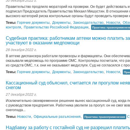
30 декабря 2022 г.
Правительство продлило мораторий на проверки. Он будет действовать и 
подписал Председатель Правительства Михаил Мишустин. В отношении о
высокого категорий риска контрольные органы будут проводить проверки
Темы:
Горячие документы
,
Документы
,
Законодательство
,
Новости
,
Обз
контроля
,
Правительство Российской Федерации
,
Практика правоприменен
Судебная практика: работникам аптеки можно платить за
участвуют в оказании медпомощи
28 декабря 2022 г.
В аптеке диспансера работали провизоры и фармацевты. Они обеспечив
оказывали медпомощь по программе ОМС. Контролеры посчитали, что раб
из средств ОМС, т.к. они не оказывают медуслуги. Суд не согласился с пр
Темы:
Горячие документы
,
Документы
,
Законодательство
,
Новости
,
Пра
Кассационный суд объяснил, считается ли прогулом неяв
снегом
27 декабря 2022 г.
Исключительно своевременное решение вынес кассационный суд, когда п
с руководством предприятия. Работника уволили за прогул: он не смог во
снегопада...
Темы:
Новости
,
Официальные разъяснения
,
С
Практика правоприменения
Надбавку за работу с гостайной суд не разрешил платит