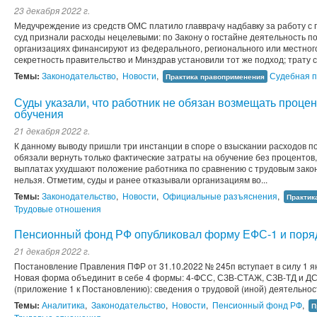
23 декабря 2022 г.
Медучреждение из средств ОМС платило главврачу надбавку за работу с
суд признали расходы нецелевыми: по Закону о гостайне деятельность п
организациях финансируют из федерального, регионального или местног
секретность правительство и Минздрав установили тот же подход; трату с
Темы:
Законодательство
,
Новости
,
Судебная п
Практика правоприменения
Суды указали, что работник не обязан возмещать процен
обучения
21 декабря 2022 г.
К данному выводу пришли три инстанции в споре о взыскании расходов п
обязали вернуть только фактические затраты на обучение без процентов, 
выплатах ухудшают положение работника по сравнению с трудовым зако
нельзя. Отметим, суды и ранее отказывали организациям во...
Темы:
Законодательство
,
Новости
,
Официальные разъяснения
,
Практик
Трудовые отношения
Пенсионный фонд РФ опубликовал форму ЕФС-1 и поряд
21 декабря 2022 г.
Постановление Правления ПФР от 31.10.2022 № 245п вступает в силу 1 ян
Новая форма объединит в себе 4 формы: 4-ФСС, СЗВ-СТАЖ, СЗВ-ТД и ДС
(приложение 1 к Постановлению): сведения о трудовой (иной) деятельност
Темы:
Аналитика
,
Законодательство
,
Новости
,
Пенсионный фонд РФ
,
П