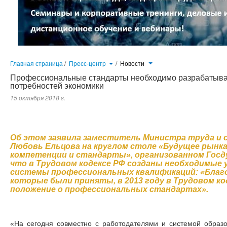
Главная страница
/
Пресс-центр
/
Новости
Профессиональные стандарты необходимо разрабатывать
потребностей экономики
15 октября 2018 г.
Об этом заявила заместитель Министра труда и социальной защиты России Любовь Ельцова на круглом стол
организованном Госдумой России. Она напомнила, что в Трудовом кодексе РФ созданы необходимые условия для
инициативам, которые были приняты, в 2013 году в Трудовом кодексе появилось новое положение о профессиональны
Об этом заявила заместитель Министра труда и 
Любовь Ельцова на круглом столе «Будущее рынка
компетенции и стандарты», организованном Госду
что в Трудовом кодексе РФ созданы необходимые 
системы профессиональных квалификаций: «Благ
которые были приняты, в 2013 году в Трудовом ко
положение о профессиональных стандартах».
«На сегодня совместно с работодателями и системой образ