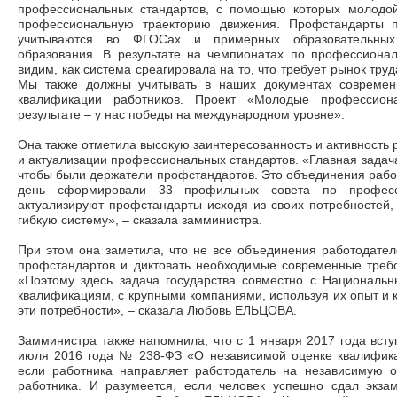
профессиональных стандартов, с помощью которых молодой
профессиональную траекторию движения. Профстандарты п
учитываются во ФГОСах и примерных образовательных
образования. В результате на чемпионатах по профессионал
видим, как система среагировала на то, что требует рынок тру
Мы также должны учитывать в наших документах современ
квалификации работников. Проект «Молодые профессион
результате – у нас победы на международном уровне».
Она также отметила высокую заинтересованность и активность 
и актуализации профессиональных стандартов. «Главная задача
чтобы были держатели профстандартов. Это объединения рабо
день сформировали 33 профильных совета по професс
актуализируют профстандарты исходя из своих потребностей, 
гибкую систему», – сказала замминистра.
При этом она заметила, что не все объединения работодателе
профстандартов и диктовать необходимые современные требо
«Поэтому здесь задача государства совместно с Национал
квалификациям, с крупными компаниями, используя их опыт и 
эти потребности», – сказала Любовь ЕЛЬЦОВА.
Замминистра также напомнила, что с 1 января 2017 года всту
июля 2016 года № 238-ФЗ «О независимой оценке квалифика
если работника направляет работодатель на независимую о
работника. И разумеется, если человек успешно сдал экзам