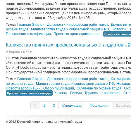
подготовленный Минтрудом России проект постановления Правительств
правил формирования, ведения и актуализации государственного инфор
профессий» и перечня содержащейся в нем информации», который разра
Федерального закона от 28 декабря 2016 г. № 495-...
Темы:
Главная Эталон
,
Должности и профессии работников
,
Другие инт
охране труда
,
Министерство труда и социальной защиты РФ
,
Новости
,
Н
Повышение квалификации
,
Практика правоприменения
,
Профессиональн
Количество принятых профессиональных стандартов к 2
2 марта 2017 г.
Об этом сообщила заместитель Министра труда и социальной защиты РФ
«Человеческий капитал как фактор экономического развития» в рамках Ро
Сочи. «Профстандарты – это та планка, которую ставит работодатель в ч
При государственной поддержке сформированы профессиональные станда
Темы:
Главная Эталон
,
Должности и профессии работников
,
Квалификац
по охране труда
,
Министерство труда и социальной защиты РФ
,
Независ
Новости ассоциации
,
Обзор публикаций
,
Обучение по охране труда
,
Охр
Регионы
,
Россия
,
Трудовые отношения
,
Эта
Профессиональный стандарт
1
2
3
Следующая
Последняя
Сортиров
© 2012 Клинский институт охраны и условий труда