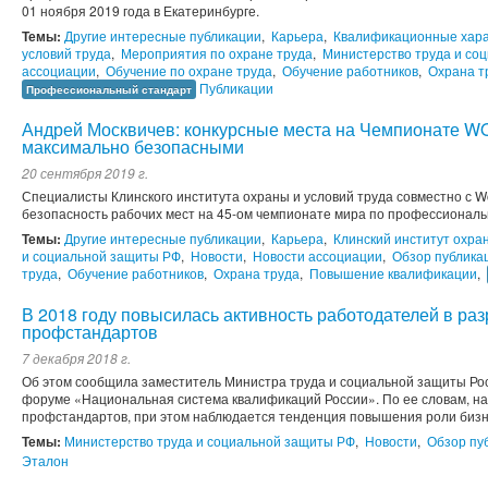
01 ноября 2019 года в Екатеринбурге.
Темы:
Другие интересные публикации
,
Карьера
,
Квалификационные хара
условий труда
,
Мероприятия по охране труда
,
Министерство труда и со
ассоциации
,
Обучение по охране труда
,
Обучение работников
,
Охрана т
Публикации
Профессиональный стандарт
Андрей Москвичев: конкурсные места на Чемпионате 
максимально безопасными
20 сентября 2019 г.
Специалисты Клинского института охраны и условий труда совместно с Wo
безопасность рабочих мест на 45-ом чемпионате мира по профессиональ
Темы:
Другие интересные публикации
,
Карьера
,
Клинский институт охра
и социальной защиты РФ
,
Новости
,
Новости ассоциации
,
Обзор публика
труда
,
Обучение работников
,
Охрана труда
,
Повышение квалификации
,
В 2018 году повысилась активность работодателей в ра
профстандартов
7 декабря 2018 г.
Об этом сообщила заместитель Министра труда и социальной защиты Рос
форуме «Национальная система квалификаций России». По ее словам, на
профстандартов, при этом наблюдается тенденция повышения роли бизн
Темы:
Министерство труда и социальной защиты РФ
,
Новости
,
Обзор пу
Эталон