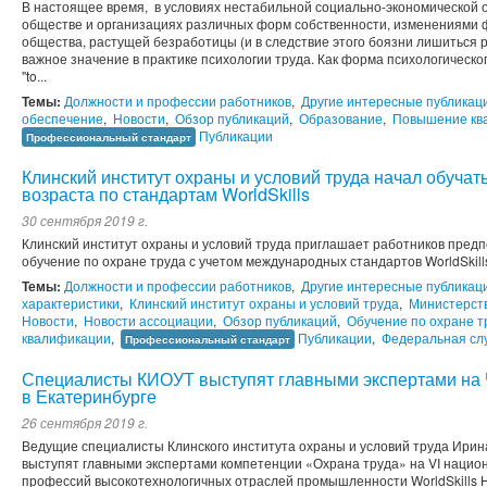
В настоящее время, в условиях нестабильной социально-экономической
обществе и организациях различных форм собственности, изменениями
общества, растущей безработицы (и в следствие этого боязни лишиться
важное значение в практике психологии труда. Как форма психологическог
"to...
Темы:
Должности и профессии работников
,
Другие интересные публикац
обеспечение
,
Новости
,
Обзор публикаций
,
Образование
,
Повышение кв
Публикации
Профессиональный стандарт
Клинский институт охраны и условий труда начал обуча
возраста по стандартам WorldSkills
30 сентября 2019 г.
Клинский институт охраны и условий труда приглашает работников пред
обучение по охране труда с учетом международных стандартов WorldSkill
Темы:
Должности и профессии работников
,
Другие интересные публикац
характеристики
,
Клинский институт охраны и условий труда
,
Министерств
Новости
,
Новости ассоциации
,
Обзор публикаций
,
Обучение по охране т
квалификации
,
Публикации
,
Федеральная слу
Профессиональный стандарт
Специалисты КИОУТ выступят главными экспертами на Ч
в Екатеринбурге
26 сентября 2019 г.
Ведущие специалисты Клинского института охраны и условий труда Ири
выступят главными экспертами компетенции «Охрана труда» на VI нацио
профессий высокотехнологичных отраслей промышленности WorldSkills Hi