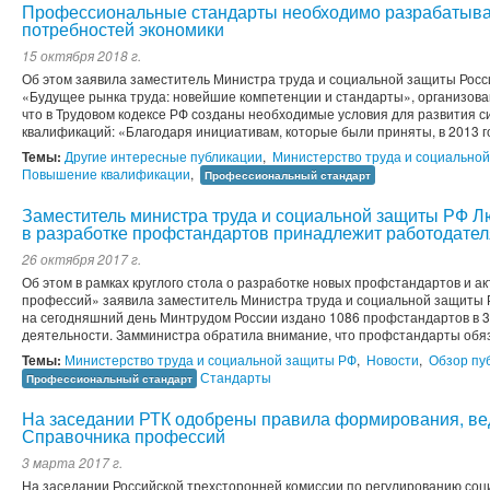
Профессиональные стандарты необходимо разрабатывать
потребностей экономики
15 октября 2018 г.
Об этом заявила заместитель Министра труда и социальной защиты Росс
«Будущее рынка труда: новейшие компетенции и стандарты», организова
что в Трудовом кодексе РФ созданы необходимые условия для развития
квалификаций: «Благодаря инициативам, которые были приняты, в 2013 го
Темы:
Другие интересные публикации
,
Министерство труда и социально
Повышение квалификации
,
Профессиональный стандарт
Заместитель министра труда и социальной защиты РФ Л
в разработке профстандартов принадлежит работодате
26 октября 2017 г.
Об этом в рамках круглого стола о разработке новых профстандартов и а
профессий» заявила заместитель Министра труда и социальной защиты 
на сегодняшний день Минтрудом России издано 1086 профстандартов в 
деятельности. Замминистра обратила внимание, что профстандарты обяз
Темы:
Министерство труда и социальной защиты РФ
,
Новости
,
Обзор пу
Стандарты
Профессиональный стандарт
На заседании РТК одобрены правила формирования, ве
Справочника профессий
3 марта 2017 г.
На заседании Российской трехсторонней комиссии по регулированию со