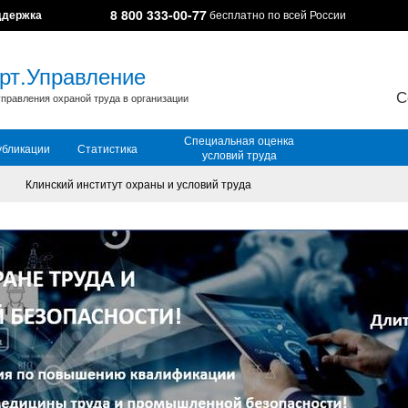
8 800 333-00-77
ддержка
бесплатно по всей России
рт.Управление
С
правления охраной труда в организации
Специальная оценка
убликации
Статистика
условий труда
Клинский институт охраны и условий труда