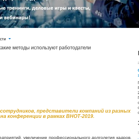
ости
 какие методы используют работодатели
ний из разных регионов страны рассказали на конференции в рамках ВНОТ-2019. Укрепление здоровья работников
, снижение экономических потерь и увеличение производительности – все это задача федерального масштаба,
еплению здоровья работников – стоит перед региональными властями и конкретно перед предприятиями. По словам
сь за реализацию федеральной программы. Однако флагманы отрасли уже могут предложить готовые кейсы для
орпоративных программ по охране здоровья на производстве заинтересованы в Минздраве...
е сотрудников, представители компаний из разных
на конференции в рамках ВНОТ-2019.
едприятий, увеличение профессионального долголетия кадров,