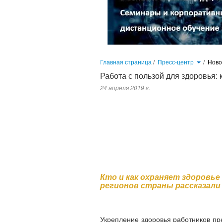
Главная страница
/
Пресс-центр
/
Нов
Работа с пользой для здоровья:
24 апреля 2019 г.
Кто и как охраняет здоровье сотрудников, представители компа
предприятий, увеличение профессионального долголетия кадров
поставленная государством. Однако реализация программы по укр
участников дискуссии, пока далеко не во всех регионах взяли
отстающих субъектов. Именно в активном массовом формировании к
Кто и как охраняет здоровь
регионов страны рассказали 
Укрепление здоровья работников пр