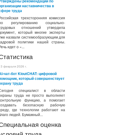
Утверждены рекомендации по
организации наставничества в
сфере труда
Российская трехсторонняя комиссия
по регулированию социально-
трудовых отношений утвердила
документ, который многие эксперты
уже назвали системообразующим для
кадровой политики нашей страны.
Речь идет о «...
Статистика
13 февраля 2026 г.
AI-чат-бот KioutCHAT: цифровой
помощник, который совершенствует
охрану труда
Сегодня специалист в области
охраны труда не просто выполняет
контрольную функцию, а помогает
создавать безопасную рабочую
среду, где технологии работают на
благо людей. Бумажный...
Специальная оценка
условий труда