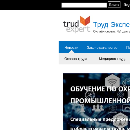
Поиск
По
Труд-Экспе
Онлайн сервис №1 для у
Новости
Законодательство
П
Охрана труда
Медицина труда