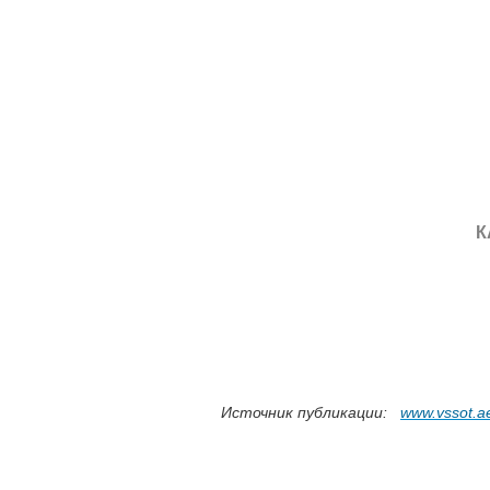
К
Источник публикации:
www.vssot.ae