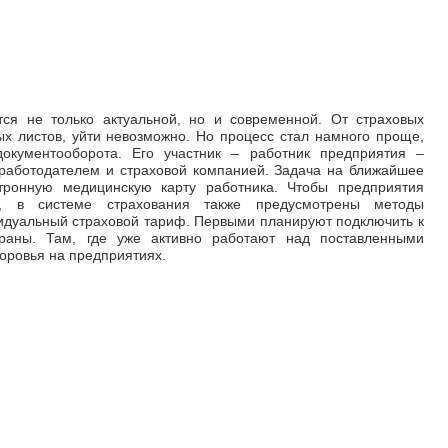
тся не только актуальной, но и современной. От страховых
ых листов, уйти невозможно. Но процесс стал намного проще,
документооборота. Его участник – работник предприятия –
работодателем и страховой компанией. Задача на ближайшее
тронную медицинскую карту работника. Чтобы предприятия
у, в системе страхования также предусмотрены методы
идуальный страховой тариф. Первыми планируют подключить к
траны. Там, где уже активно работают над поставленными
оровья на предприятиях.