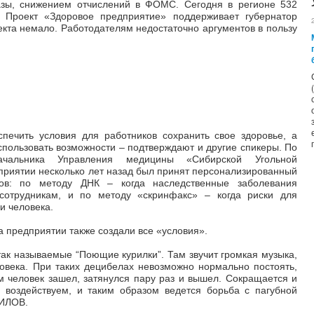
зы, снижением отчислений в ФОМС. Сегодня в регионе 532
 Проект «Здоровое предприятие» поддерживает губернатор
екта немало. Работодателям недостаточно аргументов в пользу
спечить условия для работников сохранить свое здоровье, а
спользовать возможности – подтверждают и другие спикеры. По
ачальника Управления медицины «Сибирской Угольной
приятии несколько лет назад был принят персонализированный
ов: по методу ДНК – когда наследственные заболевания
сотрудникам, и по методу «скринфакс» – когда риски для
и человека.
 предприятии также создали все «условия».
так называемые “Поющие курилки”. Там звучит громкая музыка,
овека. При таких децибелах невозможно нормально постоять,
ом человек зашел, затянулся пару раз и вышел. Сокращается и
 воздействуем, и таким образом ведется борьба с пагубной
ПИЛОВ.