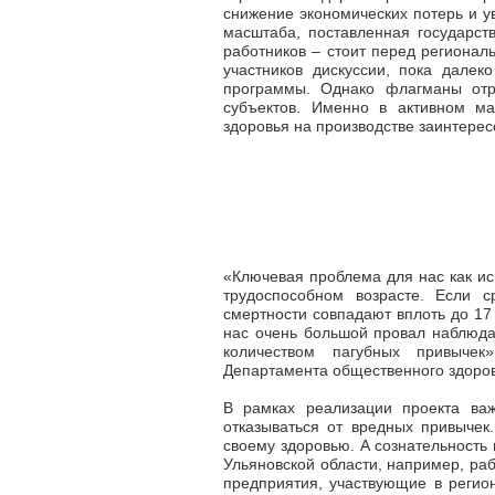
снижение экономических потерь и у
масштаба, поставленная государс
работников – стоит перед регионал
участников дискуссии, пока дале
программы. Однако флагманы отр
субъектов. Именно в активном м
здоровья на производстве заинтере
«Ключевая проблема для нас как ис
трудоспособном возрасте. Если 
смертности совпадают вплоть до 17 
нас очень большой провал наблюда
количеством пагубных привыче
Департамента общественного здоров
В рамках реализации проекта ва
отказываться от вредных привычек
своему здоровью. А сознательность
Ульяновской области, например, ра
предприятия, участвующие в реги