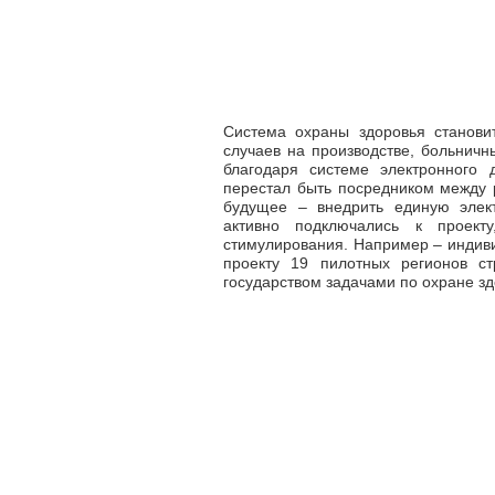
Система охраны здоровья станови
случаев на производстве, больничн
благодаря системе электронного 
перестал быть посредником между 
будущее – внедрить единую элек
активно подключались к проект
стимулирования. Например – индив
проекту 19 пилотных регионов с
государством задачами по охране зд