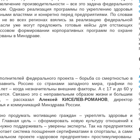
величение производительности – все это задача федерального
твом. Однако реализация программы по укреплению здоровья
ьными властями и конкретно перед предприятиями. По словам
ко не во всех регионах взялись за реализацию федеральной
асли уже могут предложить готовые кейсы для отстающих
ассовом формировании корпоративных программ по охране
сованы в Минздраве.
полнителей федерального проекта – борьба со смертностью в
сравнить Россию со странами западного мира, графики по
лет – когда незначительны внешние факторы. А с 17 и до 60 у
ется. Связано это с неправильным образом жизни и большим
к», – рассказал
Алексей КИСЕЛЕВ-РОМАНОВ
, директор
ья и коммуникаций Минздрава России.
жно продумать мотивацию граждан – укреплять здоровье и
. Главная цель – сформировать новую культуру отношений к
 нужно поддерживать – уверены эксперты. Так на предприятиях
ботает система поощрения сертификатами в спортзалы, а сами
ональном проекте «здоровое предприятие» простимулированы