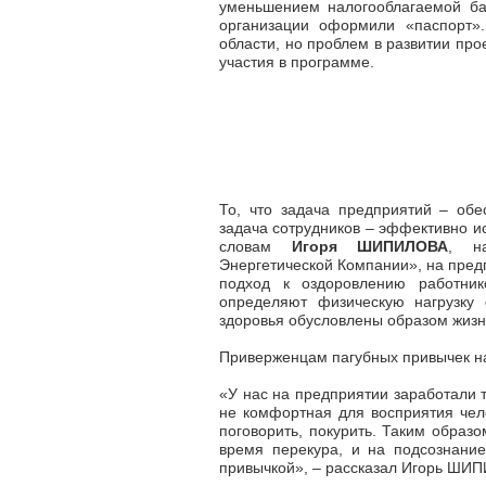
уменьшением налогооблагаемой ба
организации оформили «паспорт».
области, но проблем в развитии про
участия в программе.
То, что задача предприятий – обе
задача сотрудников – эффективно и
словам
Игоря ШИПИЛОВА
, н
Энергетической Компании», на пред
подход к оздоровлению работник
определяют физическую нагрузку 
здоровья обусловлены образом жизн
Приверженцам пагубных привычек на
«У нас на предприятии заработали 
не комфортная для восприятия чел
поговорить, покурить. Таким образ
время перекура, и на подсознание
привычкой», – рассказал Игорь ШИ