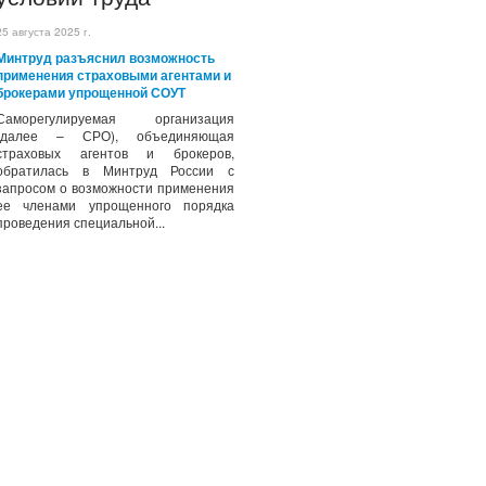
25 августа 2025 г.
Минтруд разъяснил возможность
применения страховыми агентами и
брокерами упрощенной СОУТ
Саморегулируемая организация
(далее – СРО), объединяющая
страховых агентов и брокеров,
обратилась в Минтруд России с
запросом о возможности применения
ее членами упрощенного порядка
проведения специальной...