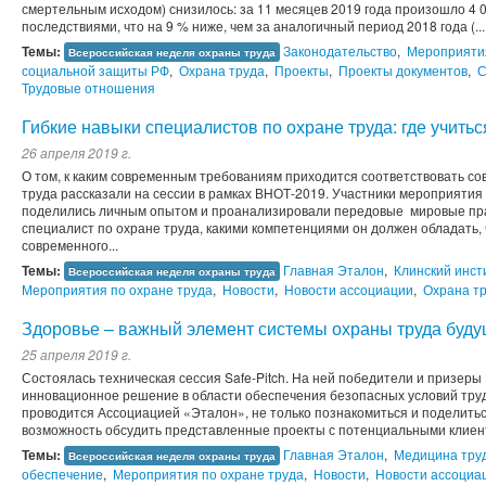
смертельным исходом) снизилось: за 11 месяцев 2019 года произошло 4 
последствиями, что на 9 % ниже, чем за аналогичный период 2018 года (...
Темы:
Законодательство
,
Мероприятия
Всероссийская неделя охраны труда
социальной защиты РФ
,
Охрана труда
,
Проекты
,
Проекты документов
,
С
Трудовые отношения
Гибкие навыки специалистов по охране труда: где учитьс
26 апреля 2019 г.
О том, к каким современным требованиям приходится соответствовать с
труда рассказали на сессии в рамках ВНОТ-2019. Участники мероприяти
поделились личным опытом и проанализировали передовые мировые прак
специалист по охране труда, какими компетенциями он должен обладать,
современного...
Темы:
Главная Эталон
,
Клинский инст
Всероссийская неделя охраны труда
Мероприятия по охране труда
,
Новости
,
Новости ассоциации
,
Охрана т
Здоровье – важный элемент системы охраны труда буду
25 апреля 2019 г.
Состоялась техническая сессия Safe-Pitch. На ней победители и призеры
инновационное решение в области обеспечения безопасных условий труд
проводится Ассоциацией «Эталон», не только познакомиться и поделиться
возможность обсудить представленные проекты с потенциальными клиента
Темы:
Главная Эталон
,
Медицина тру
Всероссийская неделя охраны труда
обеспечение
,
Мероприятия по охране труда
,
Новости
,
Новости ассоциа