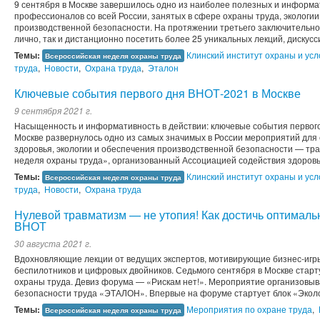
9 сентября в Москве завершилось одно из наиболее полезных и информ
профессионалов со всей России, занятых в сфере охраны труда, экологии
производственной безопасности. На протяжении третьего заключительног
лично, так и дистанционно посетить более 25 уникальных лекций, дискусси
Темы:
Клинский институт охраны и усл
Всероссийская неделя охраны труда
труда
,
Новости
,
Охрана труда
,
Эталон
Ключевые события первого дня ВНОТ-2021 в Москве
9 сентября 2021 г.
Насыщенность и информативность в действии: ключевые события первого
Москве развернулось одно из самых значимых в России мероприятий для 
здоровья, экологии и обеспечения производственной безопасности — т
неделя охраны труда», организованный Ассоциацией содействия здоровью
Темы:
Клинский институт охраны и усл
Всероссийская неделя охраны труда
труда
,
Новости
,
Охрана труда
Нулевой травматизм — не утопия! Как достичь оптимальн
ВНОТ
30 августа 2021 г.
Вдохновляющие лекции от ведущих экспертов, мотивирующие бизнес-игры
беспилотников и цифровых двойников. Седьмого сентября в Москве стар
охраны труда. Девиз форума — «Рискам нет!». Мероприятие организовыв
безопасности труда «ЭТАЛОН». Впервые на форуме стартует блок «Эколо
Темы:
Мероприятия по охране труда
,
Всероссийская неделя охраны труда