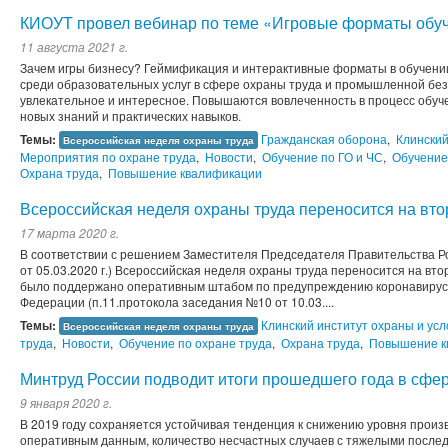
КИОУТ провел вебинар по теме «Игровые форматы обуч
11 августа 2021 г.
Зачем игры бизнесу? Геймификация и интерактивные форматы в обучени
среди образовательных услуг в сфере охраны труда и промышленной без
увлекательное и интересное. Повышаются вовлеченность в процесс обуч
новых знаний и практических навыков.
Темы:
Гражданская оборона
,
Клинский
Всероссийская неделя охраны труда
Мероприятия по охране труда
,
Новости
,
Обучение по ГО и ЧС
,
Обучение
Охрана труда
,
Повышение квалификации
Всероссийская неделя охраны труда переносится на вто
17 марта 2020 г.
В соответствии с решением Заместителя Председателя Правительства Р
от 05.03.2020 г.) Всероссийская неделя охраны труда переносится на вт
было поддержано оперативным штабом по предупреждению коронавирусн
Федерации (п.11.протокола заседания №10 от 10.03....
Темы:
Клинский институт охраны и усл
Всероссийская неделя охраны труда
труда
,
Новости
,
Обучение по охране труда
,
Охрана труда
,
Повышение к
Минтруд России подводит итоги прошедшего года в сфе
9 января 2020 г.
В 2019 году сохраняется устойчивая тенденция к снижению уровня произ
оперативным данным, количество несчастных случаев с тяжелыми послед