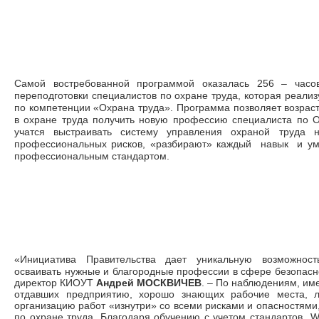
Самой востребованной программой оказалась 256 – часо
переподготовки специалистов по охране труда, которая реализу
по компетенции «Охрана труда». Программа позволяет возрас
в охране труда получить новую профессию специалиста по О
учатся выстраивать систему управления охраной труда 
профессиональных рисков, «разбирают» каждый навык и уме
профессиональным стандартом.
«Инициатива Правительства дает уникальную возможност
осваивать нужные и благородные профессии в сфере безопасн
директор КИОУТ
Андрей МОСКВИЧЕВ
.
–
По наблюдениям, имен
отдавших предприятию, хорошо знающих рабочие места, 
организацию работ «изнутри» со всеми рисками и опасностями
по охране труда. Благодаря обучению с учетом стандартов Wor