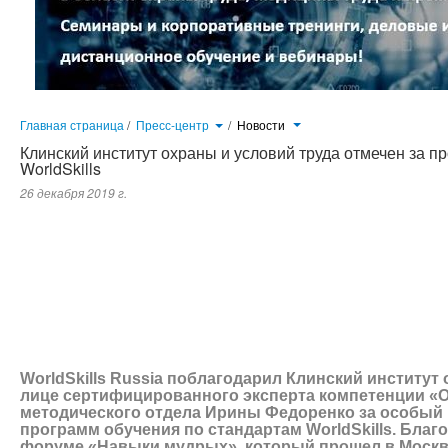
Главная страница
/
Пресс-центр
/
Новости
Клинский институт охраны и условий труда отмечен за 
WorldSkills
26 декабря 2019 г.
WorldSkills Russia поблагодарил Клинский институт охраны и условий т
компетенции «Охрана труда», руководителя методического отдел
продвижение программ обучения по стандартам WorldSkills. Благода
мудрых», который прошел в Москве в начале декабря.
WorldSkills Russia поблагодарил Клинский институт
лице сертифицированного эксперта компетенции «О
методического отдела Ирины Федоренко за особый 
программ обучения по стандартам WorldSkills. Благ
форуме «Навыки мудрых», который прошел в Москве