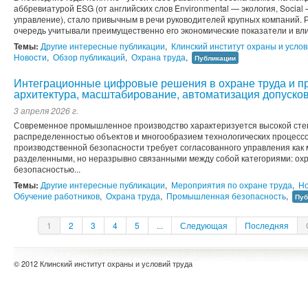
аббревиатурой ESG (от английских слов Environmental — экология, Socia
управление), стало привычным в речи руководителей крупных компаний. 
очередь учитывали преимущественно его экономические показатели и вли
Темы:
Другие интересные публикации
,
Клинский институт охраны и услов
Новости
,
Обзор публикаций
,
Охрана труда
,
Публикации
Интеграционные цифровые решения в охране труда и п
архитектура, масштабирование, автоматизация допусков
3 апреля 2026 г.
Современное промышленное производство характеризуется высокой сте
распределенностью объектов и многообразием технологических процессо
производственной безопасности требует согласованного управления как
разделенными, но неразрывно связанными между собой категориями: ох
безопасностью...
Темы:
Другие интересные публикации
,
Мероприятия по охране труда
,
Но
Обучение работников
,
Охрана труда
,
Промышленная безопасность
,
Пуб
1
2
3
4
5
...
Следующая
Последняя
© 2012 Клинский институт охраны и условий труда