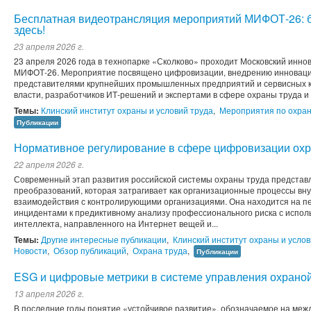
Бесплатная видеотрансляция мероприятий МИФОТ-26: 
здесь!
23 апреля 2026 г.
23 апреля 2026 года в технопарке «Сколково» проходит Московский инн
МИФОТ-26. Мероприятие посвящено цифровизации, внедрению инноваци
представителями крупнейших промышленных предприятий и сервисных к
власти, разработчиков ИТ-решений и экспертами в сфере охраны труда и
Темы:
Клинский институт охраны и условий труда
,
Мероприятия по охран
Публикации
Нормативное регулирование в сфере цифровизации охр
22 апреля 2026 г.
Современный этап развития российской системы охраны труда представ
преобразований, которая затрагивает как организационные процессы вну
взаимодействия с контролирующими организациями. Она находится на пе
инцидентами к предиктивному анализу профессионального риска с испол
интеллекта, направленного на Интернет вещей и...
Темы:
Другие интересные публикации
,
Клинский институт охраны и услов
Новости
,
Обзор публикаций
,
Охрана труда
,
Публикации
ESG и цифровые метрики в системе управления охраной
13 апреля 2026 г.
В последние годы понятие «устойчивое развитие», обозначаемое на ме