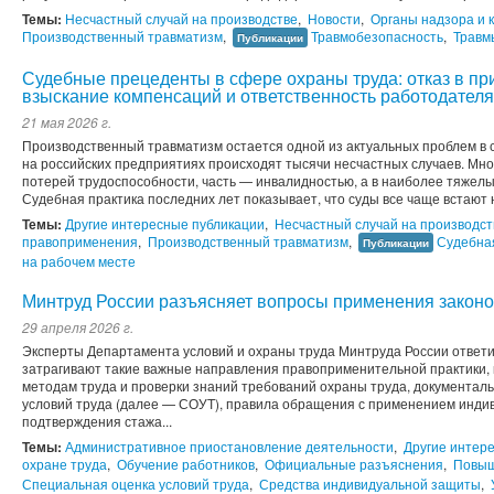
Темы:
Несчастный случай на производстве
,
Новости
,
Органы надзора и 
Производственный травматизм
,
Травмобезопасность
,
Травм
Публикации
Судебные прецеденты в сфере охраны труда: отказ в пр
взыскание компенсаций и ответственность работодателя
21 мая 2026 г.
Производственный травматизм остается одной из актуальных проблем в
на российских предприятиях происходят тысячи несчастных случаев. Мно
потерей трудоспособности, часть — инвалидностью, а в наиболее тяжелы
Судебная практика последних лет показывает, что суды все чаще встают н
Темы:
Другие интересные публикации
,
Несчастный случай на производст
правоприменения
,
Производственный травматизм
,
Судебна
Публикации
на рабочем месте
Минтруд России разъясняет вопросы применения законо
29 апреля 2026 г.
Эксперты Департамента условий и охраны труда Минтруда России ответ
затрагивают такие важные направления правоприменительной практики, 
методам труда и проверки знаний требований охраны труда, документал
условий труда (далее — СОУТ), правила обращения с применением индив
подтверждения стажа...
Темы:
Административное приостановление деятельности
,
Другие интер
охране труда
,
Обучение работников
,
Официальные разъяснения
,
Повыш
Специальная оценка условий труда
,
Средства индивидуальной защиты
,