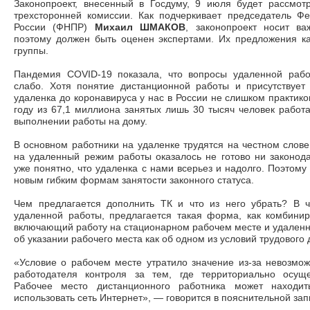
Законопроект, внесенный в Госдуму, 9 июля будет рассмот
трехсторонней комиссии. Как подчеркивает председатель 
России (ФНПР)
Михаил ШМАКОВ
, законопроект носит ва
поэтому должен быть оценен экспертами. Их предложения ка
группы.
Пандемия COVID-19 показала, что вопросы удаленной рабо
слабо. Хотя понятие дистанционной работы и присутствует
удаленка до коронавируса у нас в России не слишком практико
году из 67,1 миллиона занятых лишь 30 тысяч человек работа
выполнении работы на дому.
В основном работники на удаленке трудятся на честном слове
на удаленный режим работы оказалось не готово ни законода
уже понятно, что удаленка с нами всерьез и надолго. Поэтом
новым гибким формам занятости законного статуса.
Чем предлагается дополнить ТК и что из него убрать? В ч
удаленной работы, предлагается такая форма, как комбинир
включающий работу на стационарном рабочем месте и удаленн
об указании рабочего места как об одном из условий трудового
«Условие о рабочем месте утратило значение из-за невозмож
работодателя контроля за тем, где территориально осуще
Рабочее место дистанционного работника может находить
использовать сеть Интернет», ― говорится в пояснительной запи