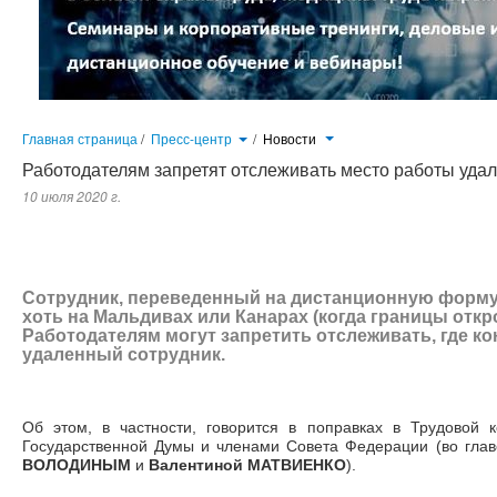
Главная страница
/
Пресс-центр
/
Новости
Работодателям запретят отслеживать место работы уда
10 июля 2020 г.
Сотрудник, переведенный на дистанционную форму занятости, может работать хоть на Мальдивах или Канарах (
могут запретить отслеживать, где конкретно трудится их удаленный сотрудник.
Сотрудник, переведенный на дистанционную форму 
хоть на Мальдивах или Канарах (когда границы откр
Работодателям могут запретить отслеживать, где ко
удаленный сотрудник.
Об этом, в частности, говорится в поправках в Трудовой к
Государственной Думы и членами Совета Федерации (во гла
ВОЛОДИНЫМ
и
Валентиной МАТВИЕНКО
).