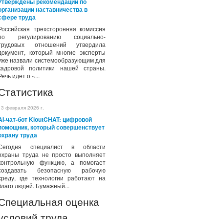
Утверждены рекомендации по
организации наставничества в
сфере труда
Российская трехсторонняя комиссия
по регулированию социально-
трудовых отношений утвердила
документ, который многие эксперты
уже назвали системообразующим для
кадровой политики нашей страны.
Речь идет о «...
Статистика
13 февраля 2026 г.
AI-чат-бот KioutCHAT: цифровой
помощник, который совершенствует
охрану труда
Сегодня специалист в области
охраны труда не просто выполняет
контрольную функцию, а помогает
создавать безопасную рабочую
среду, где технологии работают на
благо людей. Бумажный...
Специальная оценка
условий труда