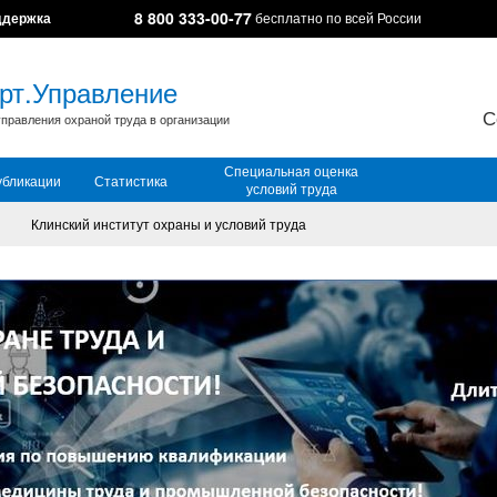
8 800 333-00-77
ддержка
бесплатно по всей России
рт.Управление
С
правления охраной труда в организации
Специальная оценка
убликации
Статистика
условий труда
Клинский институт охраны и условий труда