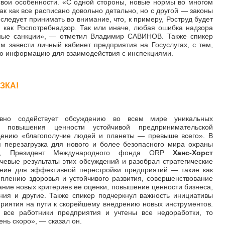
свои особенности. «С одной стороны, новые нормы во многом
ак как все расписано довольно детально, но с другой
—
законы
ледует принимать во внимание, что, к примеру, Роструд будет
, как Роспотребнадзор. Так или иначе, любая ошибка надзора
ные санкции»,
—
отметил Владимир САВИНОВ. Также спикер
 завести личный кабинет предприятия на Госуслугах, с тем,
сю информацию для взаимодействия с инспекциями.
ЗКА!
но содействует обсуждению во всем мире уникальных
 повышения ценности устойчивой предпринимательской
ждению «благополучие людей и планеты
—
превыше всего». В
я перезагрузка для нового и более безопасного мира охраны
ro, Президент Международного фонда ORP
Ханс-Хорст
чевые результаты этих обсуждений и разобрал стратегические
ние для эффективной перестройки предприятий
—
такие как
плению здоровья и устойчивого развития, совершенствование
ние новых критериев ее оценки, повышение ценности бизнеса,
ия и другие. Также спикер подчеркнул важность инициативы
приятия на пути к скорейшему внедрению новых инструментов.
 все работники предприятия и учтены все недоработки, то
чень скоро»,
—
сказал он.