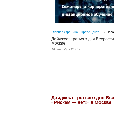
Главная страница
/
Пресс-центр
/
Нов
Дайджест третьего дня Всеросси
Москве
10 сентября 2021 г.
9 сентября в Москве завершилось одно из наиболее полезных и ин
технологий и обеспечения производственной безопасности. На про
уникальных лекций, дискуссий, совещаний, практических сессий, 
Дайджест третьего дня Вс
«Рискам
—
нет!» в Москве