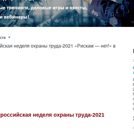
ости
йская неделя охраны труда-2021 «Рискам — нет!» в
формативных мероприятий для профессионалов со всей России, занятых в сфере охраны труда, экологии, здоровья,
тяжении третьего заключительного дня участники Форума смогли как лично, так и дистанционно посетить более 25
деловых игр, презентаций и других важных мероприятий по самым значимым отраслевым вопросам.
ероссийская неделя охраны труда-2021