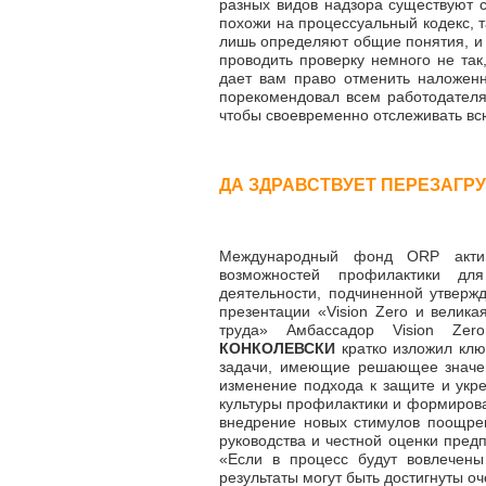
разных видов надзора существуют 
похожи на процессуальный кодекс, т
лишь определяют общие понятия, и с
проводить проверку немного не так
дает вам право отменить наложен
порекомендовал всем работодателям
чтобы своевременно отслеживать в
ДА ЗДРАВСТВУЕТ ПЕРЕЗАГРУ
Международный фонд ORP актив
возможностей профилактики для
деятельности, подчиненной утвер
презентации «Vision Zero и велика
труда» Амбассадор Vision Ze
КОНКОЛЕВСКИ
кратко изложил клю
задачи, имеющие решающее значе
изменение подхода к защите и укре
культуры профилактики и формирова
внедрение новых стимулов поощрен
руководства и честной оценки пред
«Если в процесс будут вовлечены
результаты могут быть достигнуты о