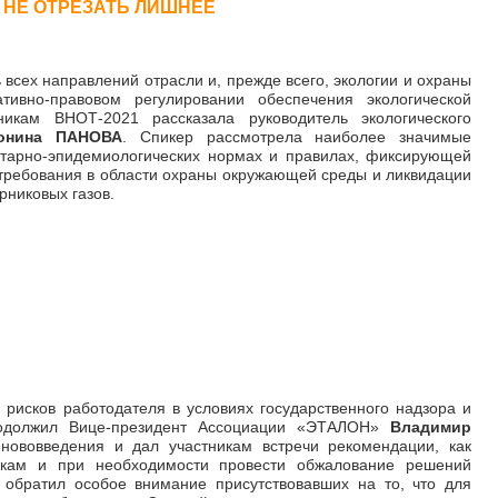
 НЕ ОТРЕЗАТЬ ЛИШНЕЕ
 всех направлений отрасли и, прежде всего, экологии и охраны
тивно-правовом регулировании обеспечения экологической
никам ВНОТ-2021 рассказала руководитель экологического
онина ПАНОВА
. Спикер рассмотрела наиболее значимые
итарно-эпидемиологических нормах и правилах, фиксирующей
требования в области охраны окружающей среды и ликвидации
рниковых газов.
рисков работодателя в условиях государственного надзора и
одолжил Вице-президент Ассоциации «ЭТАЛОН»
Владимир
нововведения и дал участникам встречи рекомендации, как
еркам и при необходимости провести обжалование решений
 обратил особое внимание присутствовавших на то, что для