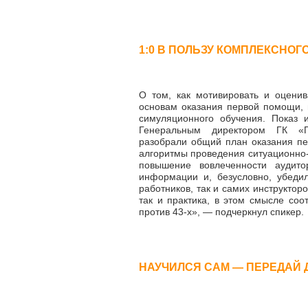
1:0 В ПОЛЬЗУ КОМПЛЕКСНОГ
О том, как мотивировать и оцени
основам оказания первой помощи,
симуляционного обучения. Показ 
Генеральным директором ГК «П
разобрали общий план оказания пе
алгоритмы проведения ситуационно-
повышение вовлеченности аудито
информации и, безусловно, убеди
работников, так и самих инструктор
так и практика, в этом смысле со
против 43-х»,
—
подчеркнул спикер
НАУЧИЛСЯ САМ
—
ПЕРЕДАЙ 