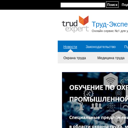
Поиск
По
Труд-Экспе
Онлайн сервис №1 для у
Новости
Законодательство
П
Охрана труда
Медицина труда