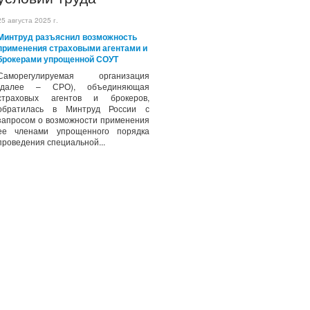
25 августа 2025 г.
Минтруд разъяснил возможность
применения страховыми агентами и
брокерами упрощенной СОУТ
Саморегулируемая организация
(далее – СРО), объединяющая
страховых агентов и брокеров,
обратилась в Минтруд России с
запросом о возможности применения
ее членами упрощенного порядка
проведения специальной...