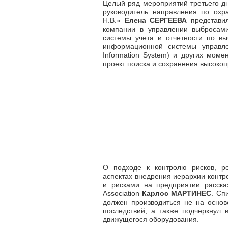
Целый ряд мероприятий третьего д
руководитель направления по ох
Н.В.»
Елена СЕРГЕЕВА
представил
компании в управлении выбросами
системы учета и отчетности по в
информационной системы управл
Information System) и других момен
проект поиска и сохранения высоко
О подходе к контролю рисков, р
аспектах внедрения иерархии контр
и рисками на предприятии расска
Association
Карлос МАРТИНЕС
. Сп
должен производиться не на основ
последствий, а также подчеркнул 
движущегося оборудования.