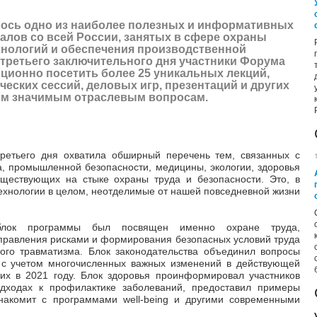
лось одно из наиболее полезных и информативных
лов со всей России, занятых в сфере охраны
ехнологий и обеспечения производственной
 третьего заключительного дня участники Форума
анционно посетить более 25 уникальных лекций,
ческих сессий, деловых игр, презентаций и других
ым значимым отраслевым вопросам.
ретьего дня охватила обширный перечень тем, связанных с
, промышленной безопасности, медицины, экологии, здоровья
уществующих на стыке охраны труда и безопасности. Это, в
технологии в целом, неотделимые от нашей повседневной жизни
блок программы был посвящен именно охране труда,
правления рисками и формирования безопасных условий труда
вого травматизма. Блок законодательства объединил вопросы
 с учетом многочисленных важных изменений в действующей
их в 2021 году. Блок здоровья проинформировал участников
дходах к профилактике заболеваний, предоставил примеры
знакомит с программами well-being и другими современными