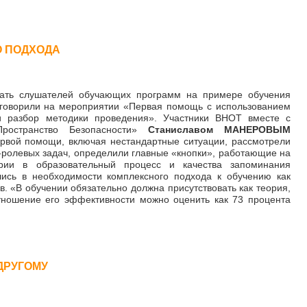
О ПОДХОДА
вать слушателей обучающих программ на примере обучения
 говорили на мероприятии «Первая помощь с использованием
и разбор методики проведения». Участники ВНОТ вместе с
ространство Безопасности»
Станиславом МАНЕРОВЫМ
рвой помощи, включая нестандартные ситуации, рассмотрели
ролевых задач, определили главные «кнопки», работающие на
рии в образовательный процесс и качества запоминания
лись в необходимости комплексного подхода к обучению как
ов. «В обучении обязательно должна присутствовать как теория,
отношение его эффективности можно оценить как 73 процента
.
ДРУГОМУ