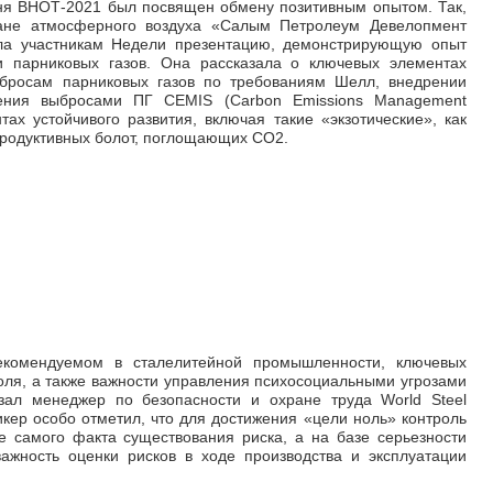
ня ВНОТ-2021 был посвящен обмену позитивным опытом. Так,
ране атмосферного воздуха «Салым Петролеум Девелопмент
а участникам Недели презентацию, демонстрирующую опыт
 парниковых газов. Она рассказала о ключевых элементах
ыбросам парниковых газов по требованиям Шелл, внедрении
ения выбросами ПГ СEMIS (Carbon Emissions Management
тах устойчивого развития, включая такие «экзотические», как
продуктивных болот, поглощающих СО2.
екомендуемом в сталелитейной промышленности, ключевых
оля, а также важности управления психосоциальными угрозами
зал менеджер по безопасности и охране труда World Steel
икер особо отметил, что для достижения «цели ноль» контроль
е самого факта существования риска, а на базе серьезности
важность оценки рисков в ходе производства и эксплуатации