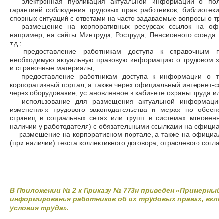
— электронная публикация актуальной информации о поли
гарантией соблюдения трудовых прав работников, библиотек
спорных ситуаций с ответами на часто задаваемые вопросы о т
— размещение на корпоративных ресурсах ссылок на офи
например, на сайты Минтруда, Роструда, Пенсионного фонда
т.д.;
— предоставление работникам доступа к справочным 
необходимую актуальную правовую информацию о трудовом за
и справочные материалы;
— предоставление работникам доступа к информации о тр
корпоративный портал, а также через официальный интернет-с
через оборудование, установленное в кабинете охраны труда ил
— использование для размещения актуальной информации
изменениях трудового законодательства и мерах по обесп
страниц в социальных сетях или групп в системах мгнове
наличии у работодателя) с обязательными ссылками на офици
— размещение на корпоративном портале, а также на официа
(при наличии) текста коллективного договора, отраслевого согл
В Приложении № 2 к Приказу № 773н приведен «Примерный
информирования работников об их трудовых правах, вкл
условия труда».