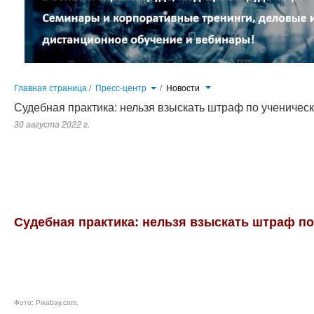
Главная страница
/
Пресс-центр
/
Новости
Судебная практика: нельзя взыскать штраф по ученичес
30 августа 2022 г.
С гражданином заключили договор, по которому он должен пройти обучение и трудоустроиться в организацию. 
завершил обучение, но на работу не вышел и затраты организации не возместил. Спор разрешили в суде...
Судебная практика: нельзя взыскать штраф п
Фото:
Pixabay.com
.