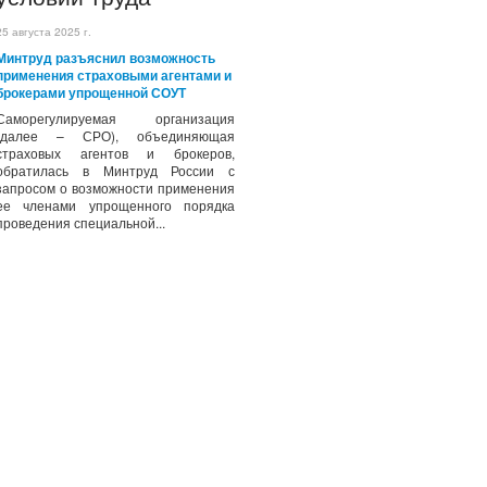
25 августа 2025 г.
Минтруд разъяснил возможность
применения страховыми агентами и
брокерами упрощенной СОУТ
Саморегулируемая организация
(далее – СРО), объединяющая
страховых агентов и брокеров,
обратилась в Минтруд России с
запросом о возможности применения
ее членами упрощенного порядка
проведения специальной...