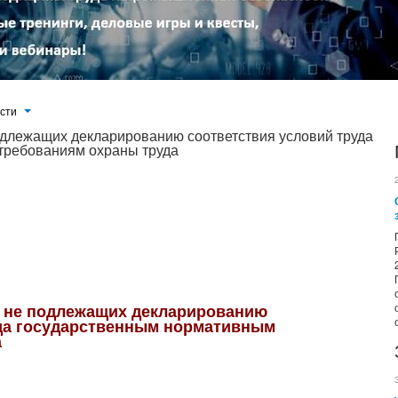
ости
подлежащих декларированию соответствия условий труда
требованиям охраны труда
ства РФ от 16.07.2014 № 665, от 29.10.2002 № 781, от 18.06.2002 № 437, от 18.07.2002 № 537, списками работ,
ний (организаций), в отношении которых идентификация потенциально вредных и (или) опасных производственных
, не подлежащих декларированию
уда государственным нормативным
а