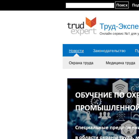
Поиск
По
Труд-Экспе
Онлайн сервис №1 для у
Новости
Законодательство
П
Охрана труда
Медицина труда