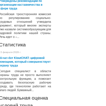
Утверждены рекомендации по
организации наставничества в
сфере труда
Российская трехсторонняя комиссия
по регулированию социально-
трудовых отношений утвердила
документ, который многие эксперты
уже назвали системообразующим для
кадровой политики нашей страны.
Речь идет о «...
Статистика
13 февраля 2026 г.
AI-чат-бот KioutCHAT: цифровой
помощник, который совершенствует
охрану труда
Сегодня специалист в области
охраны труда не просто выполняет
контрольную функцию, а помогает
создавать безопасную рабочую
среду, где технологии работают на
благо людей. Бумажный...
Специальная оценка
условий труда