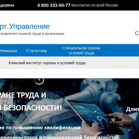
8 800 333-00-77
ддержка
бесплатно по всей России
рт.Управление
С
правления охраной труда в организации
Специальная оценка
убликации
Статистика
условий труда
Клинский институт охраны и условий труда