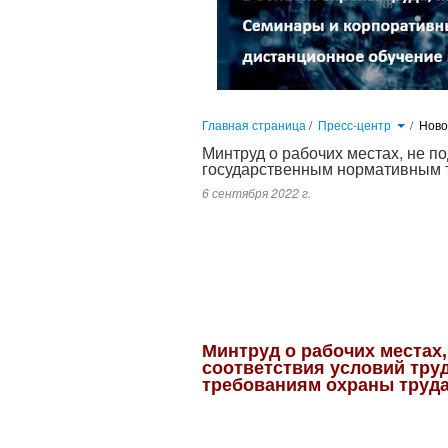
Главная страница
/
Пресс-центр
/
Нов
Минтруд о рабочих местах, не 
государственным нормативным 
6 сентября 2022 г.
Можно ли считать списки, указанные в Постановлениях Правитель
производств, профессий, должностей, специальностей и учрежде
факторов не осуществляется? ...
Минтруд о рабочих местах
соответствия условий тр
требованиям охраны труд