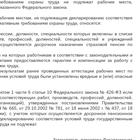
ребованиям охраны труда не подлежат рабочие места,
указанного Федерального закона.
 рабочим местам, не подлежащим декларированию соответствия
мативным требованиям охраны труда, относятся:
ессии, должности, специальности которых включены в списки
ств, профессий, должностей, специальностей и учреждений
 осуществляется досрочное назначение страховой пенсии по
й на которых работникам в соответствии с законодательными и
тами предоставляются гарантии и компенсации за работу с
ми труда;
езультатам ранее проведенных аттестации рабочих мест по
енки условий труда были установлены вредные и (или) опасные
нктом 1 части 6 статьи 10 Федерального закона № 426-ФЗ если
оответствующих работ, производств, профессий, должностей,
ганизаций), утвержденных постановлениями Правительства
 № 665, от 29.10.2002 № 781, от 18 июня 2002 г. № 437, от 18
ки), с учетом которых осуществляется досрочное пенсионное
декларированию соответствия условий труда государственным
уда не подлежат.
Заместитель директора Департамента