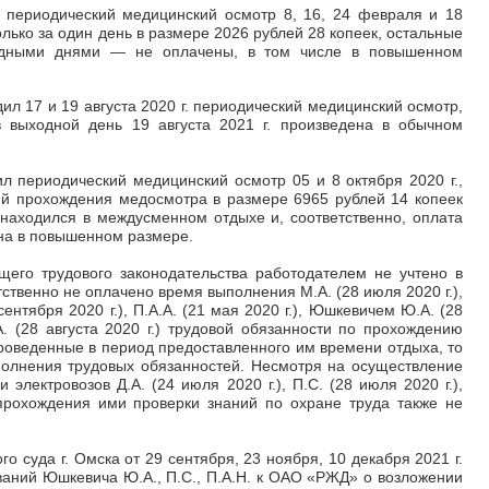
периодический медицинский осмотр 8, 16, 24 февраля и 18
олько за один день в размере 2026 рублей 28 копеек, остальные
одными днями
—
не оплачены, в том числе в повышенном
ил 17 и 19 августа 2020 г. периодический медицинский осмотр,
 выходной день 19 августа 2021 г. произведена в обычном
л периодический медицинский осмотр 05 и 8 октября 2020 г.,
ей прохождения медосмотра в размере 6965 рублей 14 копеек
н находился в междусменном отдыхе и, соответственно, оплата
на в повышенном размере.
щего трудового законодательства работодателем не учтено в
тственно не оплачено время выполнения М.А. (28 июля 2020 г.),
1 сентября 2020 г.), П.А.А. (21 мая 2020 г.), Юшкевичем Ю.А. (28
А. (28 августа 2020 г.) трудовой обязанности по прохождению
проведенные в период предоставленного им времени отдыха, то
полнения трудовых обязанностей. Несмотря на осуществление
электровозов Д.А. (24 июля 2020 г.), П.С. (28 июля 2020 г.),
я прохождения ими проверки знаний по охране труда также не
 суда г. Омска от 29 сентября, 23 ноября, 10 декабря 2021 г.
ований Юшкевича Ю.А., П.С., П.А.Н. к ОАО «РЖД» о возложении