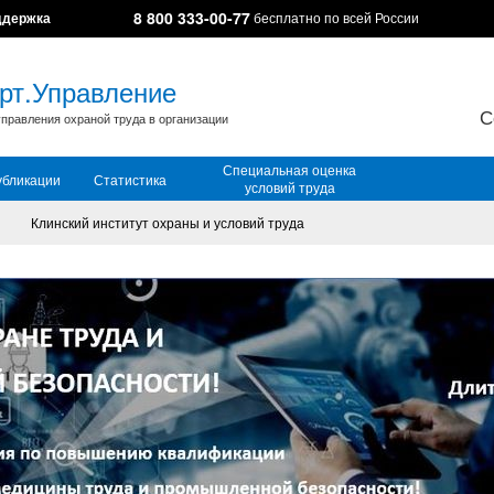
8 800 333-00-77
ддержка
бесплатно по всей России
рт.Управление
С
правления охраной труда в организации
Специальная оценка
убликации
Статистика
условий труда
Клинский институт охраны и условий труда