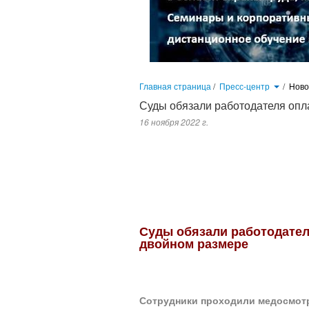
Главная страница
/
Пресс-центр
/
Нов
Суды обязали работодателя опл
16 ноября 2022 г.
Сотрудники проходили медосмотры в выходные, но не получили з
работников. Проходить медосмотры — обязанность сотрудника, ис
следует в двойном размере.
Суды обязали работодател
двойном размере
Сотрудники проходили медосмотр