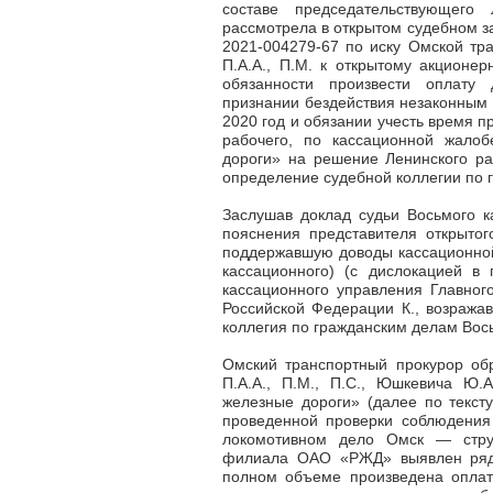
составе председательствующего 
рассмотрела в открытом судебном з
2021-004279-67 по иску Омской тран
П.А.А., П.М. к открытому акционе
обязанности произвести оплату 
признании бездействия незаконным 
2020 год и обязании учесть время п
рабочего, по кассационной жалоб
дороги» на решение Ленинского рай
определение судебной коллегии по г
Заслушав доклад судьи Восьмого к
пояснения представителя открытог
поддержавшую доводы кассационной
кассационного) (с дислокацией в г
кассационного управления Главног
Российской Федерации К., возража
коллегия по гражданским делам Вос
Омский транспортный прокурор обра
П.А.А., П.М., П.С., Юшкевича Ю.
железные дороги» (далее по тексту
проведенной проверки соблюдения 
локомотивном дело Омск
—
стру
филиала ОАО «РЖД» выявлен ряд 
полном объеме произведена оплат