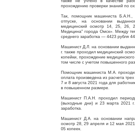
также не учтено в качестве раб
прохождению проверки знаний по ох
Так, помощник машиниста Б.А.Н.,
отпуске, на основании выданно
медицинский осмотр 14, 25, 26, 
Медицина" города Омск». Между тем
среднего заработка
—
4423 рубля 44
Машинист Д.Л. на основании выданн
г. также проходил медицинский осмо
копейки, прохождение медицинского 
том числе с учетом повышенного ра
Помощник машиниста М.А. проходил 
оплата произведена из расчета трех 
7 и 8 августа 2021 года для работ
в повышенном размере.
Машинист П.А.Н. проходил период
(выходные дни) и 23 марта 2021 г.
заработка.
Машинист Д.А. на основании напр
осмотр 28, 29 апреля и 12 мая 2021
05 копеек.