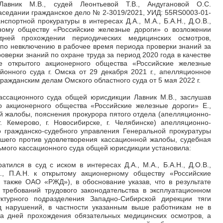
Лавник М.В., судей Леонтьевой Т.В., Андугановой О.С.
аседании гражданское дело № 2-3019/2021, УИД: 55RS0003-01-
спортной прокуратуры в интересах Д.А., М.А., Б.А.Н., Д.О.В.,
рному обществу «Российские железные дороги» о возложении
дней прохождении периодических медицинских осмотров,
по невключению в рабочее время периода проверки знаний за
роверки знаний по охране труда за период 2020 года в качестве
е открытого акционерного общества «Российские железные
онного суда г. Омска от 29 декабря 2021 г., апелляционное
ражданским делам Омского областного суда от 5 мая 2022 г.
ассационного суда общей юрисдикции Лавник М.В., заслушав
о акционерного общества «Российские железные дороги» Е.,
 жалобы, пояснения прокурора пятого отдела (апелляционно-
. Кемерово, г. Новосибирске, г. Челябинске) апелляционно-
о гражданско-судебного управления Генеральной прокуратуры
вшего против удовлетворения кассационной жалобы, судебная
ьмого кассационного суда общей юрисдикции установила:
тился в суд с иском в интересах Д.А., М.А., Б.А.Н., Д.О.В.,
А., П.А.Н. к открытому акционерному обществу «Российские
 также ОАО «РЖД»), в обоснование указав, что в результате
требований трудового законодательства в эксплуатационном
ктурного подразделения Западно-Сибирской дирекции тяги
нарушений, в частности указанным выше работникам не в
а дней прохождения обязательных медицинских осмотров, а