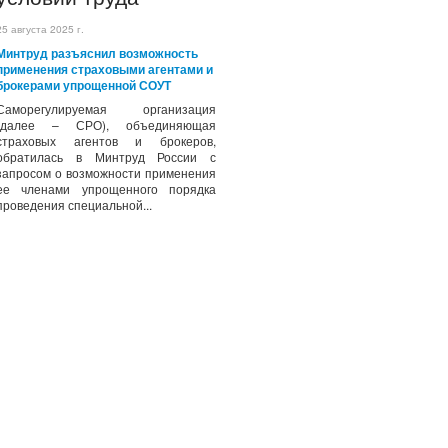
25 августа 2025 г.
Минтруд разъяснил возможность
применения страховыми агентами и
брокерами упрощенной СОУТ
Саморегулируемая организация
(далее – СРО), объединяющая
страховых агентов и брокеров,
обратилась в Минтруд России с
запросом о возможности применения
ее членами упрощенного порядка
проведения специальной...