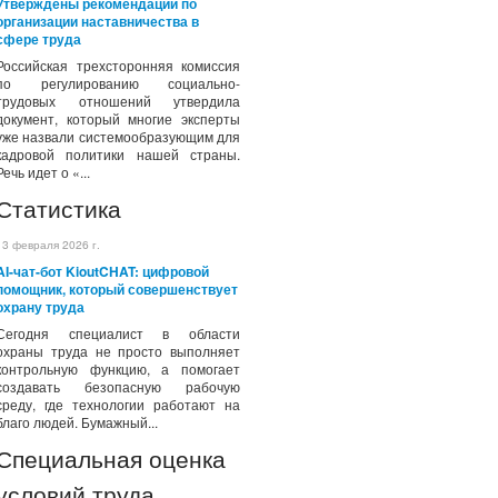
Утверждены рекомендации по
организации наставничества в
сфере труда
Российская трехсторонняя комиссия
по регулированию социально-
трудовых отношений утвердила
документ, который многие эксперты
уже назвали системообразующим для
кадровой политики нашей страны.
Речь идет о «...
Статистика
13 февраля 2026 г.
AI-чат-бот KioutCHAT: цифровой
помощник, который совершенствует
охрану труда
Сегодня специалист в области
охраны труда не просто выполняет
контрольную функцию, а помогает
создавать безопасную рабочую
среду, где технологии работают на
благо людей. Бумажный...
Специальная оценка
условий труда