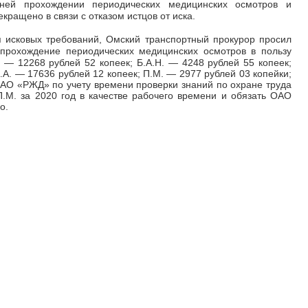
дней прохождении периодических медицинских осмотров и
кращено в связи с отказом истцов от иска.
я исковых требований, Омский транспортный прокурор просил
прохождение периодических медицинских осмотров в пользу
.
—
12268 рублей 52 копеек; Б.А.Н.
—
4248 рублей 55 копеек;
А.А.
—
17636 рублей 12 копеек; П.М.
—
2977 рублей 03 копейки;
АО «РЖД» по учету времени проверки знаний по охране труда
., П.М. за 2020 год в качестве рабочего времени и обязать ОАО
о.