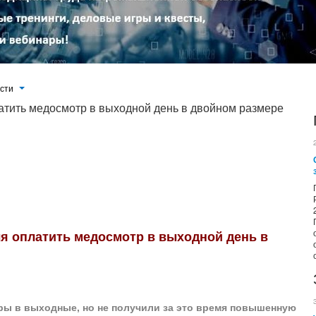
ости
атить медосмотр в выходной день в двойном размере
а это время повышенную оплату. Они обратились в суд с требованием погасить долг. Три инстанции поддержали
полнять ее нужно в рабочее время. Медосмотры в дни отдыха суды приравняли к работе в выходные. Оплатить их
я оплатить медосмотр в выходной день в
ы в выходные, но не получили за это время повышенную