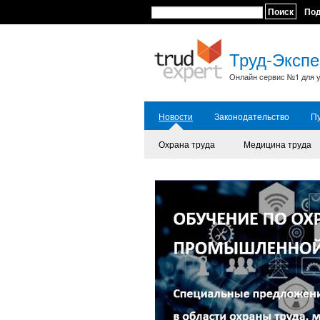
Поиск
По
Труд-Экспе
Онлайн сервис №1 для у
Новости
Законодательство
П
Охрана труда
Медицина труда