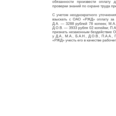
обязанности произвести оплату 
проверки знаний по охране труда пре
С учетом неоднократного уточнени
взыскать с ОАО «РЖД» оплату за 
Д.А.
—
3288 рублей 78 копеек; М.А
Д.О.В.
—
3933 рубля 02 копейки; П.
признать незаконным бездействие О
у Д.А., М.А., Б.А.Н., Д.О.В., П.А.А
«РЖД» учесть его в качестве рабочег