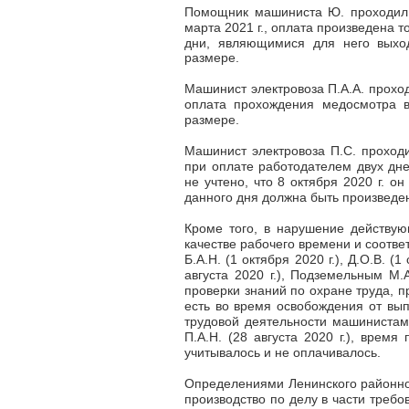
Помощник машиниста Ю. проходил 
марта 2021 г., оплата произведена т
дни, являющимися для него вых
размере.
Машинист электровоза П.А.А. проход
оплата прохождения медосмотра в
размере.
Машинист электровоза П.С. проходи
при оплате работодателем двух дн
не учтено, что 8 октября 2020 г. о
данного дня должна быть произведе
Кроме того, в нарушение действую
качестве рабочего времени и соотве
Б.А.Н. (1 октября 2020 г.), Д.О.В. (
августа 2020 г.), Подземельным М.
проверки знаний по охране труда, 
есть во время освобождения от вы
трудовой деятельности машинистами 
П.А.Н. (28 августа 2020 г.), врем
учитывалось и не оплачивалось.
Определениями Ленинского районного
производство по делу в части треб