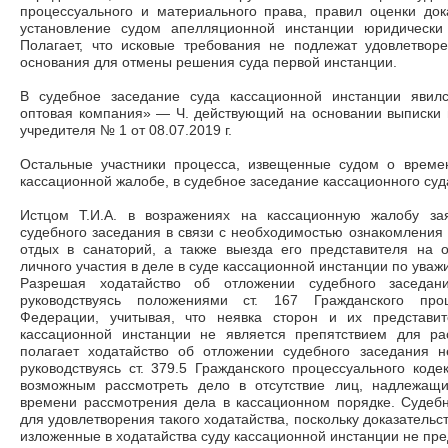
процессуального и материального права, правил оценки док
установление судом апелляционной инстанции юридически 
Полагает, что исковые требования не подлежат удовлетворе
основания для отмены решения суда первой инстанции.
В судебное заседание суда кассационной инстанции явил
оптовая компания»
—
Ч. действующий на основании выписки 
учредителя № 1 от 08.07.2019 г.
Остальные участники процесса, извещенные судом о време
кассационной жалобе, в судебное заседание кассационного су
Истцом Т.И.А. в возражениях на кассационную жалобу за
судебного заседания в связи с необходимостью ознакомления 
отдых в санаторий, а также выезда его представителя на о
личного участия в деле в суде кассационной инстанции по ува
Разрешая ходатайство об отложении судебного заседани
руководствуясь положениями ст. 167 Гражданского проц
Федерации, учитывая, что неявка сторон и их представи
кассационной инстанции не является препятствием для ра
полагает ходатайство об отложении судебного заседания 
руководствуясь ст. 379.5 Гражданского процессуального коде
возможным рассмотреть дело в отсутствие лиц, надлежащ
времени рассмотрения дела в кассационном порядке. Судебн
для удовлетворения такого ходатайства, поскольку доказательс
изложенные в ходатайства суду кассационной инстанции не пре