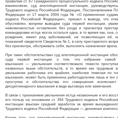
правилам ст. 67 Гражданского процессуального кодекса Российс
взаимосвязи, суд апелляционной инстанции, руководствуяс
Трудового кодекса Российской Федерации, Постановлением П
Федерации от 17 марта 2004 года № «О применении судами
кодекса Российской Федерации», пришел к выводу, что отк
обусловлен, вопреки выводам суда первой инстанции, ува
невозможностью оставления без ухода и присмотра преста
командировки истца могла остаться одна, в то время как, она, 
рождения, имеет ряд заболеваний, не позволяющих ей, к
показаний свидетеля Свидетель № 1, в силу престарелого возра
без присмотра, обслуживать себя, выполнять назначения врача.
При таких обстоятельствах суд апелляционной инстанции обос
суда первой инстанции о том, что избрание самой 
взыскания
—
увольнения соответствовало тяжести проступк
названных выше обстоятельств, в то время как трудовым за
увольнение работника это крайняя, наиболее тяжелая по п
взыскания, может быть применена работодателем лишь в тех с
проступка и обстоятельства его совершения исключаю
дисциплинарного взыскания в виде выговора или замечания.
В связи с признанием увольнения истца незаконным и его восст
его пользу на основании ст. 394 Трудового кодекса Российс
инстанции взыскан средний заработок за время вынужденног
Трудового кодекса Российской Федерации
—
денежная компенса
Кроме того, суд апелляционной инстанции, руководствуясь 