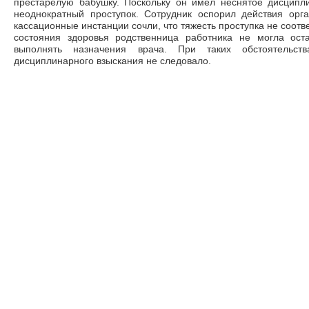
престарелую бабушку. Поскольку он имел неснятое дисципли
неоднократный проступок. Сотрудник оспорил действия орг
кассационные инстанции сочли, что тяжесть проступка не соотве
состояния здоровья родственница работника не могла ост
выполнять назначения врача. При таких обстоятельст
дисциплинарного взыскания не следовало.