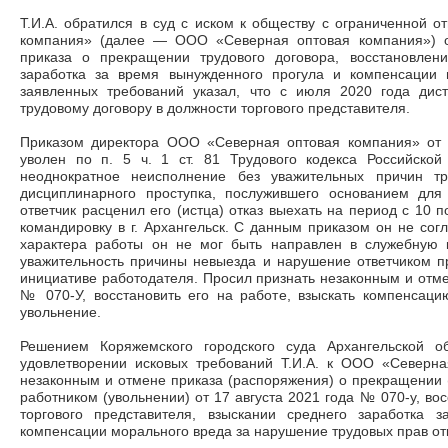
Т.И.А. обратился в суд с иском к обществу с ограниченной о
компания» (далее
—
ООО «Северная оптовая компания») о
приказа о прекращении трудового договора, восстановлен
заработка за время вынужденного прогула и компенсации 
заявленных требований указал, что с июля 2020 года дис
трудовому договору в должности торгового представителя.
Приказом директора ООО «Северная оптовая компания» от 
уволен по п. 5 ч. 1 ст. 81 Трудового кодекса Российск
неоднократное неисполнение без уважительных причин тр
дисциплинарного проступка, послужившего основанием для
ответчик расценил его (истца) отказ выехать на период с 10 п
командировку в г. Архангельск. С данным приказом он не согл
характера работы он не мог быть направлен в служебную 
уважительность причины невыезда и нарушение ответчиком п
инициативе работодателя. Просил признать незаконным и отмен
№ 070-У, восстановить его на работе, взыскать компенсаци
увольнение.
Решением Коряжемского городского суда Архангельской о
удовлетворении исковых требований Т.И.А. к ООО «Северн
незаконным и отмене приказа (распоряжения) о прекращении (
работником (увольнении) от 17 августа 2021 года № 070-у, во
торгового представителя, взыскании среднего заработка 
компенсации морального вреда за нарушение трудовых прав от