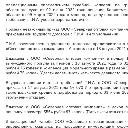
Апелляционным определением судебной коллегии по гра
областного суда от 02 июня 2022 года решение Коряжемско
области от 09 марта 2022 года отменено, по делу постановле
требования Т.И.А. удовлетворены частично.
Признан незаконным приказ ООО «Северная оптовая компания» 
прекращении трудового договора с Т.И.А. и его увольнении.
Т.И.А. восстановлен в должности торгового представителя 
«Северная оптовая компания» г. Архангельск с 18 августа 2021 
Взысканы с ООО «Северная оптовая компания» в пользу Т.
вынужденного прогула за период с 18 августа 2021 года по 0
рублей 75 копеек и компенсация морального вреда в размере 5
рублей 75 копеек (Двести десять тысяч четыреста девяносто шес
В удовлетворении исковых требований Т.И.А. к ООО «Севе
приказа от 17 августа 2021 года № 070-У о прекращении труд
также взыскании среднего заработка за период с 03 июня 20
увольнении отказано.
Взыскано с ООО «Северная оптовая компания» в доход ме
пошлину в размере 5554 рубля 97 копеек (Пять тысяч пятьсот пя
В кассационной жалобе ООО «Северная оптовая компания» 
определения, ссылаясь на нарушение нижестоящим судо