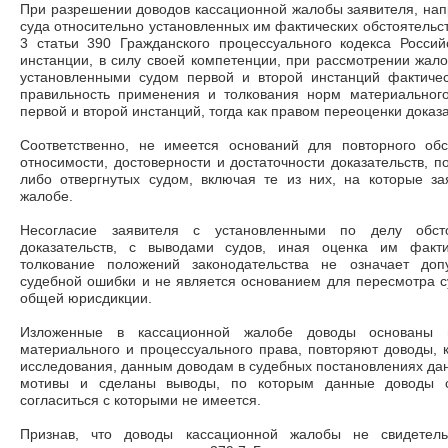
При разрешении доводов кассационной жалобы заявителя, на
суда относительно установленных им фактических обстоятельств
3 статьи 390 Гражданского процессуального кодекса Росси
инстанции, в силу своей компетенции, при рассмотрении жал
установленными судом первой и второй инстанций фактичес
правильность применения и толкования норм материальног
первой и второй инстанций, тогда как правом переоценки доказ
Соответственно, не имеется оснований для повторного об
относимости, достоверности и достаточности доказательств, п
либо отвергнутых судом, включая те из них, на которые за
жалобе.
Несогласие заявителя с установленными по делу обст
доказательств, с выводами судов, иная оценка им факти
толкование положений законодательства не означает до
судебной ошибки и не является основанием для пересмотра 
общей юрисдикции.
Изложенные в кассационной жалобе доводы основаны 
материального и процессуального права, повторяют доводы,
исследования, данным доводам в судебных постановлениях дан
мотивы и сделаны выводы, по которым данные доводы с
согласиться с которыми не имеется.
Признав, что доводы кассационной жалобы не свидетельс