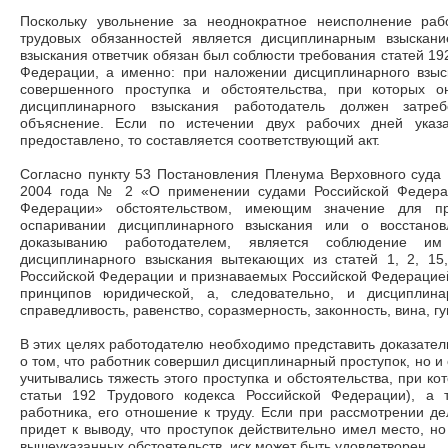
Поскольку увольнение за неоднократное неисполнение раб
трудовых обязанностей является дисциплинарным взыскани
взыскания ответчик обязан был соблюсти требования статей 192
Федерации, а именно: при наложении дисциплинарного взыс
совершенного проступка и обстоятельства, при которых 
дисциплинарного взыскания работодатель должен затре
объяснение. Если по истечении двух рабочих дней указ
предоставлено, то составляется соответствующий акт.
Согласно пункту 53 Постановления Пленума Верховного суда
2004 года № 2 «О применении судами Российской Федерац
Федерации» обстоятельством, имеющим значение для пр
оспаривании дисциплинарного взыскания или о восстан
доказыванию работодателем, является соблюдение и
дисциплинарного взыскания вытекающих из статей 1, 2, 15,
Российской Федерации и признаваемых Российской Федерацие
принципов юридической, а, следовательно, и дисциплинар
справедливость, равенство, соразмерность, законность, вина, г
В этих целях работодателю необходимо представить доказател
о том, что работник совершил дисциплинарный проступок, но и 
учитывались тяжесть этого проступка и обстоятельства, при ко
статьи 192 Трудового кодекса Российской Федерации), а
работника, его отношение к труду. Если при рассмотрении де
придет к выводу, что проступок действительно имел место, н
вышеуказанных обстоятельств, иск может быть удовлетворен.