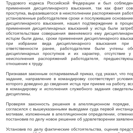
Трудового кодекса Российской Федерации и был соблюден
применения дисциплинарного взыскания, так как факт со
проступка, выразившегося в неисполнении распоряжения работ
установленные работодателем сроки и послужившие основание
дисциплинарного взыскания, нашел подтверждение в процес
применения дисциплинарных взысканий у истца были затре
обстоятельствам совершения вменяемого ему дисциплинарн
истцом были даны, сроки применения дисциплинарного взыск
при избрании вида дисциплинарного взыскания при 
ответственности ранее, работодателем были учтены об
дисциплинарных проступков и их характер, отсутствие у
неисполнения распоряжений работодателя, предшествую
отношение к труду.
Признавая законным оспариваемый приказ, суд указал, что п
задание, направление в командировку соответствует услови
которого доведено до сведения истца при приеме на работу, всл
в командировку и исполнения служебного задания свидетел
дисциплины.
Проверяя законность решения в апелляционном порядке, 
согласился с вышеуказанными выводами суда первой инстанции
мотивам, изложенным в апелляционном определении, отменил
постановив по делу новое решение об удовлетворении заявлен
Установив по делу фактические обстоятельства, оценив предс