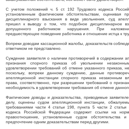
С учетом положений ч. 5 ст. 192 Трудового кодекса Росси
установленным фактическим обстоятельствам, оценивая п
дисциплинарного взыскания в виде увольнения, суд апел
пришел к выводу о том, что подобное дисциплинарное взы
допущенного работником нарушения. При наложени
предшествующее поведение работника и отношение истца к тру
Вопреки доводам кассационной жалобы, доказательств соблюде
ответчиком не представлено.
Суждение заявителя о наличии противоречий в содержании а
признания спорного приказа об увольнении незаконн
удовлетворении требований об отмене указанного приказа, н
поскольку, вопреки данному суждению, данные противореч
апелляционной инстанции спорного приказа незаконным вл
права, соответственно, при разрешении требований о признан
необходимость в удовлетворении требования об отмене данного
Фактические доводы и доказательства, приводимые заявител
делу, оценены судом апелляционной инстанции, обжалуемы
требованиями части 4 статьи 198, пункта 5 части 2 статьи
кодекса Российской Федерации содержит ссылки на нор
правоотношение, установленные судом обстоятельства 
предпочтение одним доказательствам перед другими.