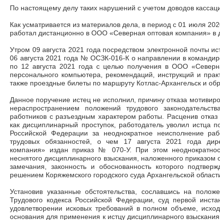
По настоящему делу таких нарушений с учетом доводов кассац
Как усматривается из материалов дела, в период с 01 июля 2020
работал дистанционно в ООО «Северная оптовая компания» в д
Утром 09 августа 2021 года посредством электронной почты ис
06 августа 2021 года № ОСЗК-016-К о направлении в командиров
по 12 августа 2021 года с целью получения в ООО «Северн
персонального компьютера, рекомендаций, инструкций и практ
также проездные билеты по маршруту Котлас-Архангельск и обр
Данное поручение истец не исполнил, причину отказа мотивир
нераспространением положений трудового законодательст
работников с разъездным характером работы. Расценив отказ
как дисциплинарный проступок, работодатель уволил истца по 
Российской Федерации за неоднократное неисполнение раб
трудовых обязанностей, о чем 17 августа 2021 года ди
компания» издан приказ № 070-У. При этом неоднократнос
неснятого дисциплинарного взыскания, наложенного приказом о
замечания, законность и обоснованность которого подтвер
решением Коряжемского городского суда Архангельской области 
Установив указанные обстоятельства, сославшись на положен
Трудового кодекса Российской Федерации, суд первой инста
удовлетворении исковых требований в полном объеме, исходя
основания для применения к истцу дисциплинарного взыскания в 