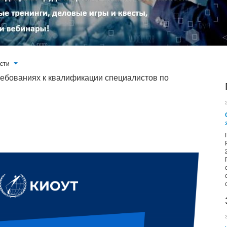
ости
ребованиях к квалификации специалистов по
иями в Федеральную службу по экологическому, технологическому и
р). Организация эксплуатирует опасный производственный объект III
луатацией ОПО занимаются 260 человек. В организации имеется Cлужба
ти, в штат которой входят следующие специалисты...