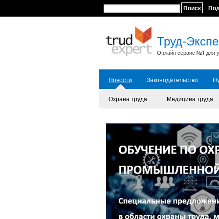
Поиск
По
Труд-Экспе
Онлайн сервис №1 для у
Новости
Законодательство
П
Охрана труда
Медицина труда