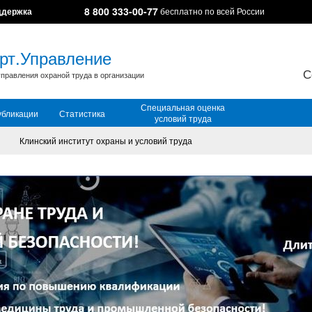
8 800 333-00-77
ддержка
бесплатно по всей России
рт.Управление
С
правления охраной труда в организации
Специальная оценка
убликации
Статистика
условий труда
Клинский институт охраны и условий труда