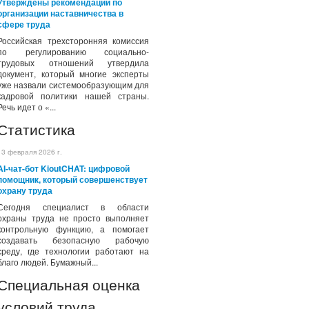
Утверждены рекомендации по
организации наставничества в
сфере труда
Российская трехсторонняя комиссия
по регулированию социально-
трудовых отношений утвердила
документ, который многие эксперты
уже назвали системообразующим для
кадровой политики нашей страны.
Речь идет о «...
Статистика
13 февраля 2026 г.
AI-чат-бот KioutCHAT: цифровой
помощник, который совершенствует
охрану труда
Сегодня специалист в области
охраны труда не просто выполняет
контрольную функцию, а помогает
создавать безопасную рабочую
среду, где технологии работают на
благо людей. Бумажный...
Специальная оценка
условий труда