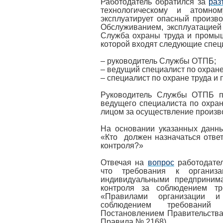
Работодатель обратился за
раз
технологическому и атомном
эксплуатирует опасный произво
Обслуживанием, эксплуатацией
Cлужба охраны труда и промыш
которой входят следующие спе
– руководитель Cлужбы ОТПБ;
– ведущий специалист по охран
– специалист по охране труда и
Руководитель Cлужбы ОТПБ по
ведущего специалиста по охра
лицом за осуществление произв
На основании указанных данны
«Кто должен назначаться отве
контроля?»
Отвечая на
вопрос
работодател
что требования к организ
индивидуальными предпринима
контроля за соблюдением тр
«Правилами организации и
соблюдением требований 
Постановлением Правительства 
Правила № 2168).