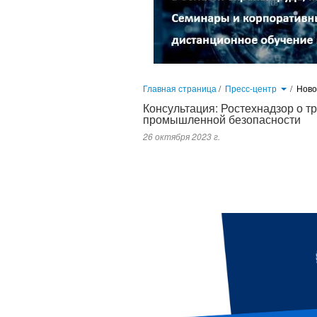
Главная страница
/
Пресс-центр
/
Нов
Консультация: Ростехнадзор о т
промышленной безопасности
26 октября 2023 г.
Работодатель обратился за разъяснен
атомному надзору (далее – Ростехнадзо
класса опасности. Обслуживанием, эксп
охраны труда и промышленной безопаснос