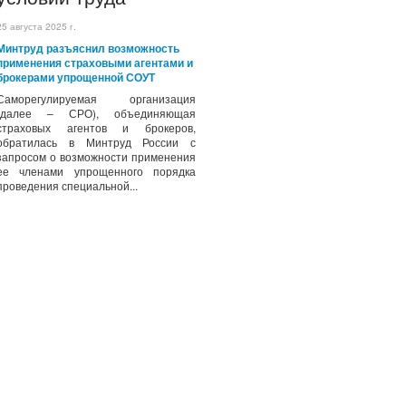
25 августа 2025 г.
Минтруд разъяснил возможность
применения страховыми агентами и
брокерами упрощенной СОУТ
Саморегулируемая организация
(далее – СРО), объединяющая
страховых агентов и брокеров,
обратилась в Минтруд России с
запросом о возможности применения
ее членами упрощенного порядка
проведения специальной...