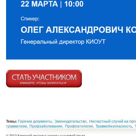
Темы:
Горячие документы
,
Законодательство
,
Несчастный случай на про
травматизм
,
Профзаболевания
,
Профпатология
,
Травмобезопасность
,
© 2012 Клинский институт охраны и условий труда