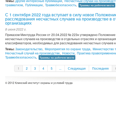
Темы:
Другие интересные публикации
,
Несчастный случай на производст
травматизм
,
Публикации
,
Травмобезопасность
,
Травмы на рабочем месте
С 1 сентября 2022 года вступает в силу новое Положени
расследования несчастных случаев на производстве в о
организациях
8 июня 2022 г.
Приказом Минтруда России от 20.04.2022 № 223н утверждено Положение
несчастных случаев на производстве в отдельных отраслях и организаци
классификаторов, необходимых для расследования несчастных случаев на
Темы:
Законодательство
,
Мероприятия по охране труда
,
Министерство 
Несчастный случай на производстве
,
Новости
,
Практика правоприменен
Травмобезопасность
,
Травмы на рабочем месте
1
2
3
4
5
...
Следующая
Последняя
© 2012 Клинский институт охраны и условий труда