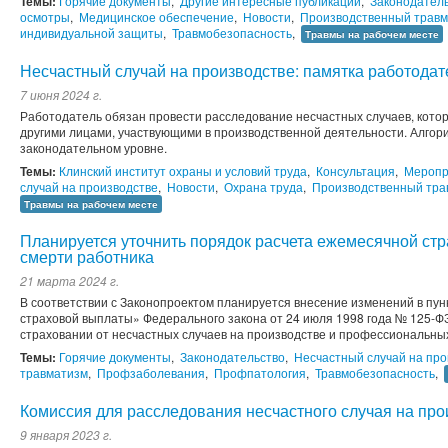
Темы:
Горячие документы
,
Другие интересные публикации
,
Законодател
осмотры
,
Медицинское обеспечение
,
Новости
,
Производственный трав
индивидуальной защиты
,
Травмобезопасность
,
Травмы на рабочем месте
Несчастный случай на производстве: памятка работода
7 июня 2024 г.
Работодатель обязан провести расследование несчастных случаев, кото
другими лицами, участвующими в производственной деятельности. Алгор
законодательном уровне.
Темы:
Клинский институт охраны и условий труда
,
Консультация
,
Меропр
случай на производстве
,
Новости
,
Охрана труда
,
Производственный тра
Травмы на рабочем месте
Планируется уточнить порядок расчета ежемесячной ст
смерти работника
21 марта 2024 г.
В соответствии с Законопроектом планируется внесение изменений в пун
страховой выплаты» Федерального закона от 24 июля 1998 года № 125-
страховании от несчастных случаев на производстве и профессиональных
Темы:
Горячие документы
,
Законодательство
,
Несчастный случай на про
травматизм
,
Профзаболевания
,
Профпатология
,
Травмобезопасность
,
Комиссия для расследования несчастного случая на про
9 января 2023 г.