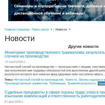
Главная страница
/
Пресс-центр
/
Новости
Новости
Другие новости
Мониторинг производственного травматизма: результат
случаев на производстве
10 июня 2026 г.
Несчастный случай на производстве — происшествие с лицами, участвую
при исполнении ими трудовых обязанностей или выполнении другой рабо
результате которого был нанесен вред здоровью либо наступила смерть...
Темы:
Несчастный случай на производстве
,
Новости
,
Органы надзора и 
Производственный травматизм
,
Публикации
,
Травмобезопасность
,
Трав
Судебные прецеденты в сфере охраны труда: отказ в пр
взыскание компенсаций и ответственность работодателя
21 мая 2026 г.