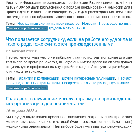
Роструд и Федерация независимых профсоюзов России совместным Письмо
№109-109/159 дали разъяснения о порядке формирования комиссии для р
производстве. В частности сообщается, что для расследования несчастн
незамедлительно образовать комиссию в составе не менее трех человек...
Темы:
Несчастный случай на производстве
,
Новости
,
Производственный
Трудовые отношения
Травмы на рабочем месте
Что полагается сотруднику, если на работе его ударила
такого рода тоже считаются производственными
27 декабря 2022 г.
Несчастные случаи место не выбирают, так что получить опасные для зд
том числе во время рабочего дня. Тогда они имеют право на оплату допо
социальную и профессиональную реабилитацию. А получить врачебную п
клинике, а не только...
Темы:
Гарантии и компенсации
,
Другие интересные публикации
,
Несчаст
Производственный травматизм
,
Профессиональные риски
,
Публикации
,
Травмы на рабочем месте
Граждане, получившие тяжелую травму на производстве,
медорганизацию для реабилитации
19 августа 2022 г.
Минтрудом подготовлен проект постановления, закрепляющий право зас
медицинскую организацию, в которой будет проходить его реабилитация
медицинская организация). При выборе будет учитываться рекомендац