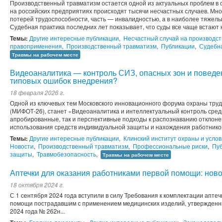
Производственный травматизм остается одной из актуальных проблем в
на российских предприятиях происходят тысячи несчастных случаев. Мно
потерей трудоспособности, часть — инвалидностью, а в наиболее тяжелы
Судебная практика последних лет показывает, что суды все чаще встают н
Темы:
Другие интересные публикации
,
Несчастный случай на производст
правоприменения
,
Производственный травматизм
,
Публикации
,
Судебна
Травмы на рабочем месте
Видеоаналитика — контроль СИЗ, опасных зон и поведен
типовых ошибок внедрения?
18 февраля 2026 г.
Одной из ключевых тем Московского инновационного форума охраны труда
(МИФОТ-26), станет «Видеоаналитика и интеллектуальный контроль сред
апробированные, так и перспективные подходы к распознаванию отклоне
использования средств индивидуальной защиты и нахождения работников 
Темы:
Другие интересные публикации
,
Клинский институт охраны и услов
Новости
,
Производственный травматизм
,
Профессиональные риски
,
Пу
защиты
,
Травмобезопасность
,
Травмы на рабочем месте
Аптечки для оказания работниками первой помощи: ново
18 октября 2024 г.
С 1 сентября 2024 года вступили в силу Требования к комплектации апте
помощи пострадавшим с применением медицинских изделий, утвержденн
2024 года № 262н...