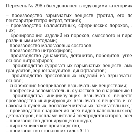
Перечень № 298н был дополнен следующими категория
– производство взрывчатых веществ (тротил, его пол
пентаэритриттетранитрат, тетрил);
– производство баллиститных, сферических порохов,
них;
– бронирование изделий из порохов, смесевого и пиро
различными методами;
– производство малогазовых составов;
– производство нитроэфиров;
– производство динамитов, детонитов, победитов, угл
основе нитроэфиров;
– производство суррогатных взрывчатых веществ: амм
гранулитов, зерногранулитов, динафталитов;
– производство прессованных изделий из взрывчат
основе;
– снаряжение боеприпасов взрывчатыми веществами;
– профессии вспомогательных участков по снаряжению
– производства инициирующих взрывчатых вещест
производства инициирующих взрывчатых веществ и со
накольно-лучевых, воспламенительных, зажигательных,
– производство снаряжения всех видов капсюльных изд
детонаторов, воспламенителей электродетонаторов, эле
– производство детонирующего шнура;
– пиротехническое производство;
– производство сгорающих гильз (СГ);