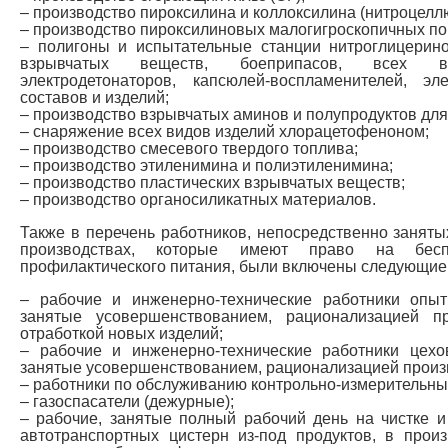
– производство пироксилина и коллоксилина (нитроцелл
– производство пироксилиновых малогигроскопичных п
– полигоны и испытательные станции нитроглицерино
взрывчатых веществ, боеприпасов, всех вид
электродетонаторов, капсюлей-воспламенителей, эле
составов и изделий;
– производство взрывчатых аминов и полупродуктов для
– снаряжение всех видов изделий хлорацетофеноном;
– производство смесевого твердого топлива;
– производство этиленимина и полиэтиленимина;
– производство пластических взрывчатых веществ;
– производство органосиликатных материалов.
Также в перечень работников, непосредственно заняты
производствах, которые имеют право на бесп
профилактического питания, были включены следующие 
– рабочие и инженерно-технические работники опыт
занятые усовершенствованием, рационализацией п
отработкой новых изделий;
– рабочие и инженерно-технические работники цехо
занятые усовершенствованием, рационализацией произ
– работники по обслуживанию контрольно-измерительны
– газоспасатели (дежурные);
– рабочие, занятые полный рабочий день на чистке 
автотранспортных цистерн из-под продуктов, в прои