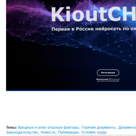
Темы:
Вредные и (или) опасные факторы
,
Горячие документы
,
Документ
Законодательство
,
Новости
,
Публикации
,
Условия труда