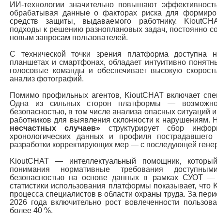
ИИ-технологии значительно повышают эффективност
обрабатывая данные о факторах риска для формиро
средств защиты, выдаваемого работнику. KioutCH
подходы к решению разноплановых задач, постоянно со
новым запросам пользователей.
С технической точки зрения платформа доступна н
планшетах и смартфонах, обладает интуитивно понят
голосовые команды и обеспечивает высокую скорость
анализ фотографий.
Помимо профильных агентов, KioutCHAT включает спе
Одна из сильных сторон платформы — возможнос
безопасностью, в том числе анализа опасных ситуаций и
работников для выявления склонности к нарушениям.
несчастных случаев»
структурирует сбор инфо
хронологических данных и профиля пострадавшего 
разработки корректирующих мер — с последующей генер
KioutCHAT — интеллектуальный помощник, которы
понимания нормативные требования доступным
безопасностью на основе данных в рамках СУОТ —
статистики использования платформы показывает, что 
процесса специалистов в области охраны труда. За пери
2026 года включительно рост вовлеченности пользов
более 40 %.