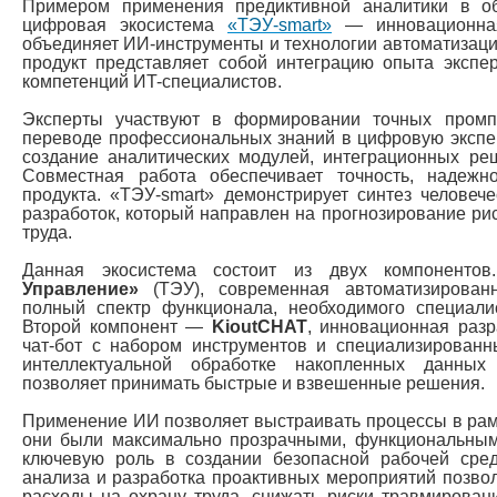
Примером применения предиктивной аналитики в об
цифровая экосистема
«ТЭУ-smart»
— инновационная
объединяет ИИ-инструменты и технологии автоматизаци
продукт представляет собой интеграцию опыта экспе
компетенций ИT-специалистов.
Эксперты участвуют в формировании точных пром
переводе профессиональных знаний в цифровую эксперт
создание аналитических модулей, интеграционных ре
Совместная работа обеспечивает точность, надежн
продукта. «ТЭУ-smart» демонстрирует синтез человече
разработок, который направлен на прогнозирование ри
труда.
Данная экосистема состоит из двух компонен
Управление»
(ТЭУ), современная автоматизирован
полный спектр функционала, необходимого специали
Второй компонент —
KioutCHAT
, инновационная раз
чат-бот с набором инструментов и специализированн
интеллектуальной обработке накопленных данных
позволяет принимать быстрые и взвешенные решения.
Применение ИИ позволяет выстраивать процессы в рам
они были максимально прозрачными, функциональны
ключевую роль в создании безопасной рабочей сре
анализа и разработка проактивных мероприятий позво
расходы на охрану труда, снижать риски травмирован