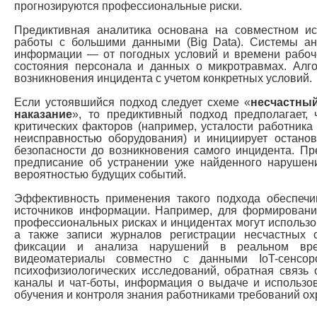
прогнозируются профессиональные риски.
Предиктивная аналитика основана на совместном и
работы с большими данными (Big Data). Системы а
информации — от погодных условий и времени рабоч
состояния персонала и данных о микротравмах. Алг
возникновения инцидента с учетом конкретных условий.
Если устоявшийся подход следует схеме «
несчастный
наказание
», то предиктивный подход предполагает, 
критических факторов (например, усталости работника
неисправностью оборудования) и инициирует остано
безопасности до возникновения самого инцидента. П
предписание об устранении уже найденного нарушени
вероятностью будущих событий.
Эффективность применения такого подхода обеспечи
источников информации. Например, для формировани
профессиональных рисках и инцидентах могут использо
а также записи журналов регистрации несчастных 
фиксации и анализа нарушений в реальном вр
видеоматериалы совместно с данными IoT-сенсор
психофизиологических исследований, обратная связь
каналы и чат-боты, информация о выдаче и использо
обучения и контроля знания работниками требований ох