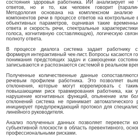
состояния здоровья работника. ИИ анализирует не
ответов, но и то, как человек говорит (паралинг
Методология основана на комплексном анализе 
компонентов речи в процессе ответов на контрольные 
объективных параметров, оценивая такие временные
ответа и скорость речи, спектральные характеристики
голоса, когнитивную составляющую), логическую связн
полноту ответа.
В процессе диалога система задает работнику с
формируя интерактивный чек-лист. Вопросы касаются г
понимания предстоящих задач и самооценки состояни
записываются и распознаются системой в реальном вре
Полученные количественные данные сопоставляют
речевым профилем работника. Это позволяет выяв
отклонения, которые могут коррелировать с таки
повышающими риск травмирования работника, как у
нарушение когнитивных функций, опьянение или бо
отклонений система не принимает автоматического 
инициирует предупреждающий протокол для специалис
линейного руководителя.
Анализ полученных данных позволяет перевести ко
субъективной плоскости в область превентивного, осн
профессиональными рисками.