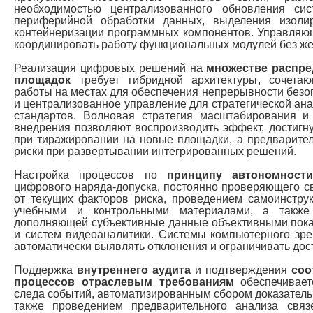
необходимостью централизованного обновления сис
периферийной обработки данных, выделения изоли
контейнеризации программных компонентов. Управляю
координировать работу функциональных модулей без же
Реализация цифровых решений на
множестве распр
площадок
требует гибридной архитектуры, сочета
работы на местах для обеспечения непрерывности безоп
и централизованное управление для стратегической ан
стандартов. Волновая стратегия масштабирования и
внедрения позволяют воспроизводить эффект, достигну
при тиражировании на новые площадки, а предварител
риски при развертывании интегрированных решений.
Настройка процессов по
принципу автономност
цифрового наряда-допуска, постоянно проверяющего св
от текущих факторов риска, проведением самоинстру
учебными и контрольными материалами, а также 
дополняющей субъективные данные объективными пока
и систем видеоаналитики. Системы компьютерного зр
автоматически выявлять отклонения и ограничивать дос
Поддержка
внутреннего аудита
и подтверждения
соо
процессов отраслевым требованиям
обеспечивает
следа событий, автоматизированным сбором доказатель
также проведением предварительного анализа связ