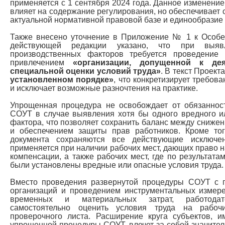
применяется с 1 сентября 2024 года. Данное изменение 
влияет на содержание регулирования, но обеспечивает 
актуальной нормативной правовой базе и единообразие
Также внесено уточнение в Приложение № 1 к Особен
действующей редакции указано, что при выя
производственных факторов требуется проведение
привлечением
«организации, допущенной к де
специальной оценки условий труда»
. В текст Проек
установленном порядке»
, что конкретизирует требов
и исключает возможные разночтения на практике.
Упрощенная процедура не освобождает от обязаннос
СОУТ в случае выявления хотя бы одного вредного и
фактора, что позволяет сохранить баланс между сниже
и обеспечением защиты прав работников. Кроме тог
документа сохраняются все действующие исключе
применяется при наличии рабочих мест, дающих право н
компенсации, а также рабочих мест, где по результат
были установлены вредные или опасные условия труда.
Вместо проведения развернутой процедуры СОУТ с 
организаций и проведением инструментальных измер
временных и материальных затрат, работодат
самостоятельно оценить условия труда на рабоч
проверочного листа. Расширение круга субъектов,
упрощенной процедуры СОУТ, влечет за собой значител