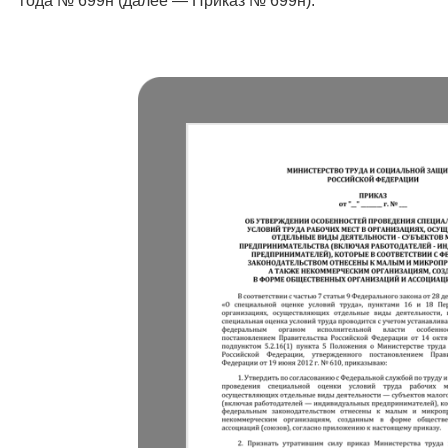
года № 699н (далее — Приказ № 699н).