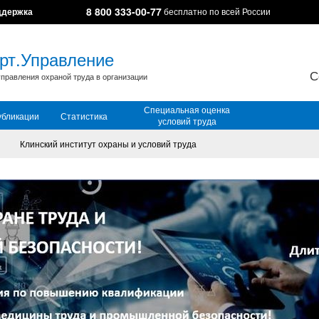
8 800 333-00-77
ддержка
бесплатно по всей России
рт.Управление
С
правления охраной труда в организации
Специальная оценка
убликации
Статистика
условий труда
Клинский институт охраны и условий труда