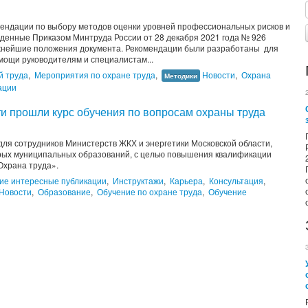
омендации по выбору методов оценки уровней профессиональных рисков и
жденные Приказом Минтруда России от 28 декабря 2021 года № 926
жнейшие положения документа. Рекомендации были разработаны для
мощи руководителям и специалистам...
й труда
,
Мероприятия по охране труда
,
Новости
,
Охрана
Методики
ации
и прошли курс обучения по вопросам охраны труда
ля сотрудников Министерств ЖКХ и энергетики Московской области,
рых муниципальных образований, с целью повышения квалификации
Охрана труда».
ие интересные публикации
,
Инструктажи
,
Карьера
,
Консультация
,
Новости
,
Образование
,
Обучение по охране труда
,
Обучение