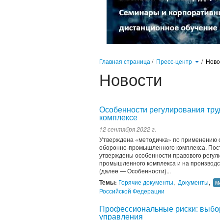
Главная страница
/
Пресс-центр
/
Нов
Новости
Особенности регулирования тр
комплексе
12 сентября 2022 г.
Утверждена «методичка» по применению 
оборонно-промышленного комплекса. Пост
утверждены особенности правового регул
промышленного комплекса и на производст
(далее — Особенности)...
Темы:
Горячие документы
,
Документы
,
М
Российской Федерации
Профессиональные риски: выбор
управления