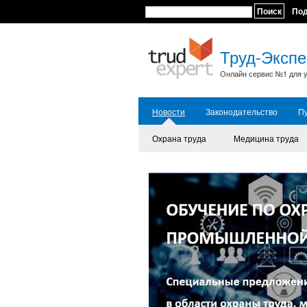
Поиск
По
Труд-Экспе
Онлайн сервис №1 для у
Новости
Законодательство
П
Охрана труда
Медицина труда