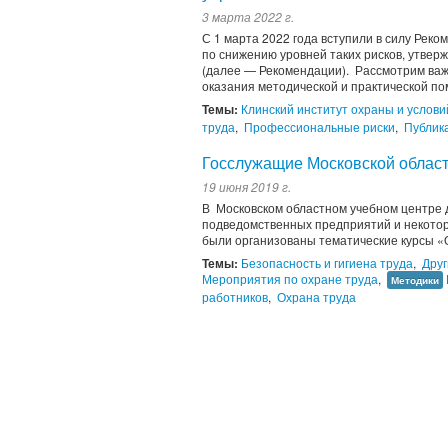
3 марта 2022 г.
С 1 марта 2022 года вступили в силу Рек
по снижению уровней таких рисков, утвер
(далее — Рекомендации). Рассмотрим ва
оказания методической и практической по
Темы:
Клинский институт охраны и услови
труда
,
Профессиональные риски
,
Публик
Госслужащие Московской област
19 июня 2019 г.
В Московском областном учебном центре д
подведомственных предприятий и некото
были организованы тематические курсы «
Темы:
Безопасность и гигиена труда
,
Друг
Мероприятия по охране труда
,
Методики
работников
,
Охрана труда