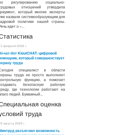
по регулированию социально-
трудовых отношений утвердила
документ, который многие эксперты
уже назвали системообразующим для
кадровой политики нашей страны.
Речь идет о «...
Статистика
13 февраля 2026 г.
AI-чат-бот KioutCHAT: цифровой
помощник, который совершенствует
охрану труда
Сегодня специалист в области
охраны труда не просто выполняет
контрольную функцию, а помогает
создавать безопасную рабочую
среду, где технологии работают на
благо людей. Бумажный...
Специальная оценка
условий труда
25 августа 2025 г.
Минтруд разъяснил возможность