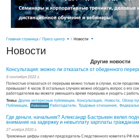
Главная страница
/
Пресс-центр
/
Новости
Новости
Другие новости
Консультация: можно ли отказаться от обеденного перер
9 сентября 2022 г.
Полностью отказаться от перерыва можно только в случае, если продолж
превышает 4 часов. В остальных случаях можно обсудить вопрос о его со
работодателем вы можете уменьшить время перерыва и уходить с работы
Темы:
Другие интересные публикации
,
Консультация
,
Новости
,
Обзор пу
Публикации
,
Работодатели
,
Трудовые отношения
,
Федеральн
Работники
Где деньги, начальник? Александр Бастрыкин велел под
внимание на задержку и невыплату зарплаты гражданам
27 ноября 2020 г.
Тревожные цифры озвучил председатель Следственного комитета РФ Алек