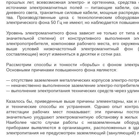
прошлых лет, всевозможная электро- и оргтехника, средства 
—
источники электромагнитных полей
питающие кабели, си
дневного света, транзитные силовые кабели, мощные распреде
тва. Производственные цеха с технологическим оборудова
электрического фона 50 Гц не имеют, но наблюдается повышен
Уровень электромагнитного фона зависит не только от типа е
значительной степени) от конструктивного выполнения эле
электропотребителя, компоновки рабочего места, его окруже­н
выше условий низкочас­тотный электромагнитный фон (
составляющие) могут изменяться в десятки и сотни раз.
Рассмотрим способы и тонкости «борьбы» с фоном электри
Основными причинами повышен­ного фона являются:
—
отсутствие заземления металлических корпусов электро-пот
—
некачественно выполненное заземление электро-потребите­л
—
выполнение электропитания технических средств через уд­лин
Казалось бы, приведенные выше причины элементарны, как и
и технические способы их устранения. Однако опыт контро
аттестации рабочих мест показывает: эти причины посто
значительно ухудшают электромагнитную обстановку в жилых
Наиболее часто случаи работы с незаземленным обору
приборами выявляются в организациях, расположенных в зда
электропитания не предусмотрен заземляющий (зануляющий) п