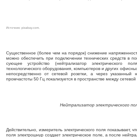
Источник:
pixaba
y.com
.
Существенное (более чем на порядок) снижение напряженност
можно обеспечить при подключении технических средств в п
сующее устройство (нейтрализатор электрического пол
технологического оборудования, компьютеров и других офисны
непосред­ственно от сетевой розетки, а через указанный н
промчастоты 50 Гц локализуется в пространс­тве между сетевой
Нейтрализатор электрического поля «Ц
Действительно, измеритель электрического поля показывает, чт
поля электрошнур созда­ет электрическое поле, а после нейтра