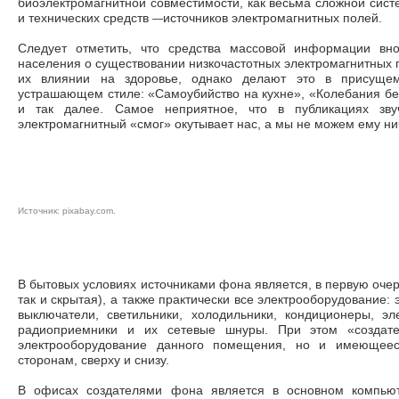
биоэлектромагнитной совместимости, как весьма сложной сист
—
и технических средств
источников электромагнитных полей.
Следует отметить, что средства массовой информации вн
населения о существовании низко­частотных электромагнитных п
их влиянии на здоровье, однако делают это в присущем
устрашающем стиле: «Самоубийство на кухне», «Колебания бе
и так далее. Самое неприятное, что в публикациях звуч
электромагнитный «смог» окутывает нас, а мы не мо­жем ему ни
Источник:
pixabay.com
.
В бытовых условиях источниками фона является, в первую очере
так и скрытая), а также практически все электрооборудование: 
выключатели, светильники, холодильники, кондиционеры, эл
радиоприем­ники и их сетевые шнуры. При этом «создат
электрооборудование данного помещения, но и имеюще­
сторонам, сверху и снизу.
В офисах создателями фона является в основном компьюте