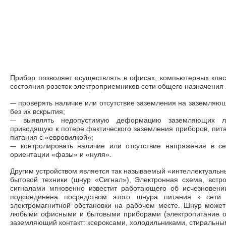
Прибор позволяет осуществлять в офисах, компьютерных клас­
состояния розеток электропри­емников сети общего назначения 2
—
проверять наличие или отсутствие заземления на заземля­ющ
без их вскрытия;
—
выявлять недопустимую деформа­цию заземляющих лепе
приводящую к потере фактического заземления приборов, пи­
питания с «евровилкой»;
—
контролировать наличие или от­сутствие напряжения в се
ориентации «фазы» и «нуля».
Другим устройством является так называемый «интеллекту­аль
бытовой техники (шнур «Сигнал»), Электронная схема, встро
сигналами мгновенно известит работающего об исчезно­вени
подсоединена посредс­твом этого шнура питания к сети 
электромагнитной обстановки на рабочем месте. Шнур может
любыми офисными и бытовыми приборами (электропитание о
заземляющий контакт: ксероксами, холодильниками, стиральн