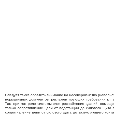
Следует также обратить внимание на несовершенство (непол­н
нормативных документов, регламентирующих требования к па
Так, при контроле системы электроснабжения зданий, по­меще
только сопротивление цепи от подстанции до силового щита 
сопротивление цепи от силового щита до заземляюще­го конта