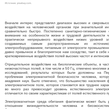
Источник:
pixabay.com
.
Вначале интерес представлял диапазон высоких и сверхвысо
воздействия на человеческий ор­ганизм при значительной ин
сравнительно быстро. Постепенно санитарно-гигиенически
внимание на особенности жизни и трудовой деятельности ч
практически непрерывного воздействия низких уровней э
создаваемых самым распространен­ным их источн
электрооборудованием, питаемым от электросети промышленной
давно привычное и благоприятное нам соседство, таит в себе
кратковременные воз­действия полей высоких частот и интенсив
Отрицательное воздействие на биологические объекты, в част
низкочастотных полей, в том числе и 50 Гц, отмечено многим
исследований, результаты которых были доложены на Пе
проблемам электромагнит­ной безопасности человека, кото
академия наук. Было отмечено, что большинство населения 
электромагнитном поле, которое становится все труднее харак
во много раз превосходит уровень естественного электро
отличается по своим характеристикам от полей естественного 
Электромагнитная среда обитания фактически может быть 
отношении жизнедеятельности человека и биоэкосист