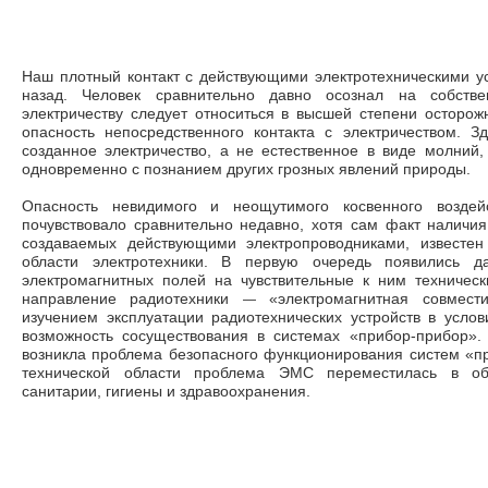
Наш плотный кон­такт с действующими электротехническими ус
назад. Человек сравнительно давно осознал на собстве
электричеству следует от­носиться в высшей степени осторож
опасность непосредственного контакта с электричеством. З
созданное электричество, а не естественное в виде молний,
одновременно с познанием других грозных явлений природы.
Опасность невидимого и неощутимого косвенного воздейс
почувствовало сравнительно недав­но, хотя сам факт наличия
создаваемых действующими электропроводниками, известен
области электротехники. В первую очередь появились д
электромагнитных полей на чувствительные к ним техни­чес
—
направление радиотехни­ки
«электромагнитная совмести
изучением эксплуатации радиотехнических устройств в услов
возможность сосуществования в си­стемах «прибор-прибор
возникла проблема безопас­ного функционирования систем «
технической области проблема ЭМС переместилась в обла
санитарии, гигиены и здравоохранения.