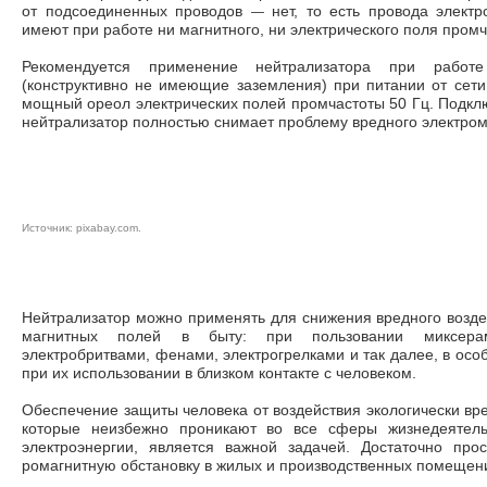
—
от подсоединенных проводов
нет, то есть провода электр
имеют при работе ни магнитного, ни электрического поля промч
Рекомендуется применение нейтрализатора при работ
(конструктивно не имеющие заземления) при питании от сети
мощный ореол электрических полей промчастоты 50 Гц. Подкл
нейтрализатор полностью снимает проблему вредного электро
Источник:
pixaba
y.com
.
Нейтрализатор можно применять для снижения вредного воз­де
магнитных полей в быту: при пользовании миксерам
электробритвами, фенами, электрогрелками и так далее, в ос
при их использовании в близком контак­те с человеком.
Обеспечение защиты человека от воздействия экологически вре
которые неизбежно про­никают во все сферы жизнедеятель
электроэнергии, является важной задачей. Достаточно про
ромагнитную обстановку в жилых и производственных помеще­н