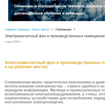
Главная страница
/
Пресс-центр
/
Публикации
Электромагнитный фон в производственных помещениях
4 мая 2020 г.
Современная жизнь практически невозможна и даже не мыслится без
удобного источника энергии и средства передачи информации. Жил
напичканы все­возможным электрооборудованием, а стены, пото
устройствами для потребления, передачи и управления поступлением эл
Электромагнитный фон в производственных 
и на рабочих местах
Современная жизнь практически невозможна и даже
использования электричества
—
самого удобного ис
передачи информации. Жилища и промышленные п
все­возможным электрооборудованием, а стены, пот
нашпигованы устройствами для потребления, перед
поступлением электроэнергии.