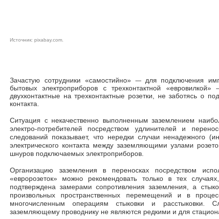
Источник:
pixaba
y.com
.
—
Зачастую сотрудники «самостийно»
для подключе­ния им
бытовых электропри­боров с трехконтактной «евровилкой»
двухконтактные на трехконтактные розетки, не заботясь о по
контакта.
Ситуация с некачественно выполненным заземлением наибо­
электро-потребителей посред­ством удлинителей и перено
следований показывает, что нередки случаи ненадежного (ин
электрического контакта между заземляющими узлами розето
шнуров подключаемых электроприборов.
Организацию заземле­ния в переносках посредством испол
«евророзеток» можно рекомендовать только в тех случаях,
подтверждена замерами сопро­тивления заземления, а сты
произвольных пространственных перемещений и в процесс
многочисленным операциям сты­ковки и расстыковки. С
заземляющему проводнику не являются редкими и для стацион