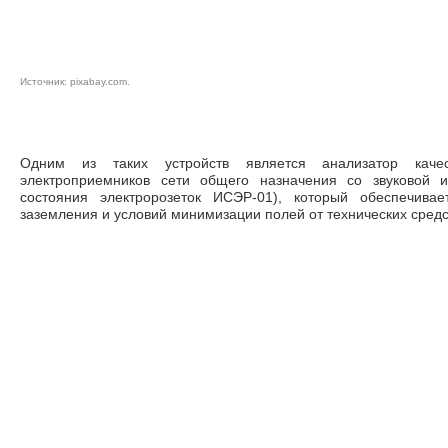
Источник:
pixaba
y.com
.
Одним из таких устройств является анализатор каче
электроприемников сети общего назна­чения со звуковой 
состояния электророзеток ИСЭР-01), который обеспечивае
заземления и условий минимизации полей от технических средс