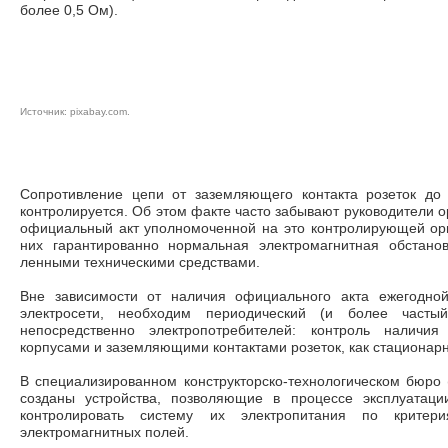
более 0,5 Ом).
Источник:
pixaba
y.com
.
Со­противление цепи от заземляющего контакта розеток до 
контролируется. Об этом факте часто забывают руководители ор
официальный акт уполномоченной на это контролирующей орга
них гарантированно нормаль­ная электромагнитная обстано
ленными техническими средствами.
Вне зависимости от наличия официального акта ежегодной
электросети, необходим перио­дический (и более частый
непосредственно электропотребителей: контроль наличия
корпусами и заземляющими контактами розеток, как стационарн
В специализированном конструкторско-технологическом бюро
созданы устройства, позволяющие в процессе эксплуатаци
контролировать систему их электропитания по критери
электромагнитных полей.