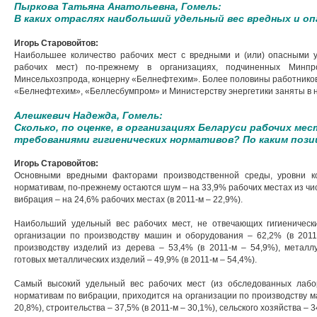
Пыркова Татьяна Анатольевна, Гомель:
В каких отраслях наибольший удельный вес вредных и о
Игорь Старовойтов:
Наибольшее количество рабочих мест с вредными и (или) опасными у
рабочих мест) по-прежнему в организациях, подчиненных Минпро
Минсельхозпрода, концерну «Белнефтехим». Более половины работников
«Белнефтехим», «Беллесбумпром» и Министерству энергетики заняты в н
Алешкевич Надежда, Гомель:
Сколько, по оценке, в организациях Беларуси рабочих м
требованиями гигиенических нормативов? По каким поз
Игорь Старовойтов:
Основными вредными факторами производственной среды, уровни ко
нормативам, по-прежнему остаются шум – на 33,9% рабочих местах из чис
вибрация – на 24,6% рабочих местах (в 2011-м – 22,9%).
Наибольший удельный вес рабочих мест, не отвечающих гигиеническ
организации по производству машин и оборудования – 62,2% (в 2011
производству изделий из дерева – 53,4% (в 2011-м – 54,9%), металл
готовых металлических изделий – 49,9% (в 2011-м – 54,4%).
Самый высокий удельный вес рабочих мест (из обследованных лабор
нормативам по вибрации, приходится на организации по производству м
20,8%), строительства – 37,5% (в 2011-м – 30,1%), сельского хозяйства – 3