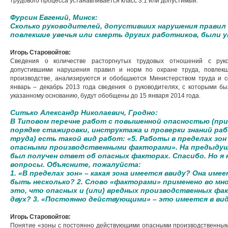
трудового процесса устанавливается класс 3.1 или допустимый.
Фурсин Евгений, Минск:
Сколько руководителей, допустивших нарушения правил 
повлекшие увечья или смерть других работников, были 
Игорь Старовойтов:
Сведения о количестве расторгнутых трудовых отношений с рук
допустившими нарушения правил и норм по охране труда, повлекш
производстве, анализируются и обобщаются Министерством труда и 
январь – декабрь 2013 года сведения о руководителях, с которыми 
указанному основанию, будут обобщены до 15 января 2014 года.
Ситько Александр Николаевич, Гродно:
В Типовом перечне работ с повышенной опасностью (при
порядке стажировки, инструктажа и проверки знаний р
труда) есть такой вид работ: «5. Работы в пределах з
опасными производственными факторами». На предыдущ
был получен ответ об опасных факторах. Спасибо. Но я 
вопросы. Объясните, пожалуйста:
1. «В пределах зон» – какая зона имеется ввиду? Она име
быть несколько? 2. Слово «факторами» применено во мн
это, что опасных и (или) вредных производственных фа
двух? 3. «Постоянно действующими» – это имеется в ви
Игорь Старовойтов:
Понятие «зоны с постоянно действующими опасными производственным