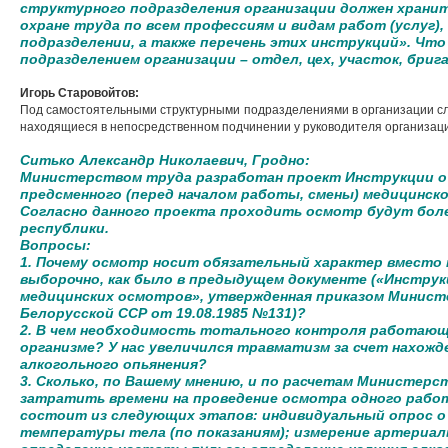
структурного подразделения организации должен храни
охране труда по всем профессиям и видам работ (услуг)
подразделении, а также перечень этих инструкций». Чт
подразделением организации – отдел, цех, участок, бриг
Игорь Старовойтов:
Под самостоятельными структурными подразделениями в организации сле
находящиеся в непосредственном подчинении у руководителя организаци
Ситько Александр Николаевич, Гродно:
Министерством труда разработан проект Инструкции о 
предсменного (перед началом работы, смены) медицинс
Согласно данного проекта проходить осмотр будут бол
республики.
Вопросы:
1. Почему осмотр носит обязательный характер вместо
выборочно, как было в предыдущем документе («Инструк
медицинских осмотров», утвержденная приказом Минист
Белорусской ССР от 19.08.1985 №131)?
2. В чем необходимость тотального контроля работающи
организме? У нас увеличился травматизм за счет нахож
алкогольного опьянения?
3. Сколько, по Вашему мнению, и по расчетам Министерс
затратить времени на проведение осмотра одного работ
состоит из следующих этапов: индивидуальный опрос о
температуры тела (по показаниям); измерение артериаль