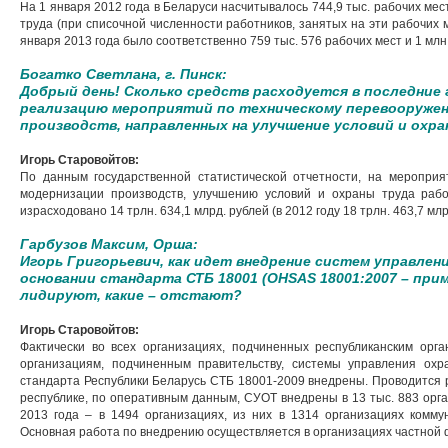
На 1 января 2012 года в Беларуси насчитывалось 744,9 тыс. рабочих ме
труда (при списочной численности работников, занятых на эти рабочих ме
января 2013 года было соответственно 759 тыс. 576 рабочих мест и 1 млн.
Богатко Светлана, г. Пинск:
Добрый день! Сколько средств расходуется в последние 
реализацию мероприятий по техническому перевооруже
производств, направленных на улучшение условий и охр
Игорь Старовойтов:
По данным государственной статистической отчетности, на меропри
модернизации производств, улучшению условий и охраны труда рабо
израсходовано 14 трлн. 634,1 млрд. рублей (в 2012 году 18 трлн. 463,7 млр
Гарбузов Максим, Орша:
Игорь Григорьевич, как идет внедрение систем управлени
основании стандарта СТБ 18001 (
OHSAS 18001:2007 – прим
лидируют, какие – отстают?
Игорь Старовойтов:
Фактически во всех организациях, подчиненных республиканским орга
организациям, подчиненным правительству, системы управления охр
стандарта Республики Беларусь СТБ 18001-2009 внедрены. Проводится р
республике, по оперативным данным, СУОТ внедрены в 13 тыс. 883 орга
2013 года – в 1494 организациях, из них в 1314 организациях комму
Основная работа по внедрению осуществляется в организациях частной