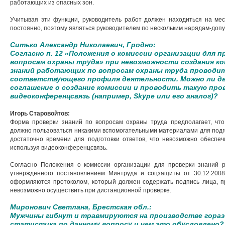
работающих из опасных зон.
Учитывая эти функции, руководитель работ должен находиться на мес
постоянно, поэтому являться руководителем по нескольким нарядам-доп
Ситько Александр Николаевич, Гродно:
Согласно п. 12 «Положения о комиссии организации для 
вопросам охраны труда» при невозможности создания ко
знаний работающих по вопросам охраны труда проводит
соответствующего профиля деятельности. Можно ли дв
соглашение о создание комиссии и проводить такую про
видеоконференцсвязь (например, Skype или его аналог)?
Игорь Старовойтов:
Форма проверки знаний по вопросам охраны труда предполагает, что
должно пользоваться никакими вспомогательными материалами для подго
достаточно времени для подготовки ответов, что невозможно обеспеч
используя видеоконференцсвязь.
Согласно Положения о комиссии организации для проверки знаний 
утвержденного постановлением Минтруда и соцзащиты от 30.12.2008
оформляются протоколом, который должен содержать подпись лица, пр
невозможно осуществить при дистанционной проверке.
Миронович Светлана, Брестская обл.:
Мужчины гибнут и травмируются на производстве гораз
статистика по данному вопросу и чем это обусловлено?