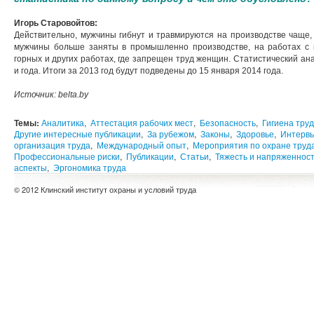
Игорь Старовойтов:
Действительно, мужчины гибнут и травмируются на производстве чаще,
мужчины больше заняты в промышленно производстве, на работах с 
горных и других работах, где запрещен труд женщин. Статистический ан
и года. Итоги за 2013 год будут подведены до 15 января 2014 года.
Источник: belta.by
Темы:
Аналитика
,
Аттестация рабочих мест
,
Безопасность
,
Гигиена тру
Другие интересные публикации
,
За рубежом
,
Законы
,
Здоровье
,
Интерв
организация труда
,
Международный опыт
,
Мероприятия по охране труд
Профессиональные риски
,
Публикации
,
Статьи
,
Тяжесть и напряженнос
аспекты
,
Эргономика труда
© 2012 Клинский институт охраны и условий труда