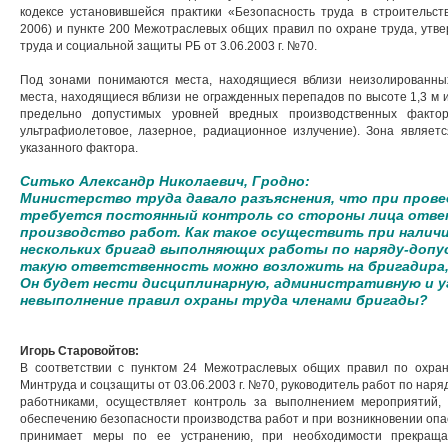
кодексе установившейся практики «Безопасность труда в строительст
2006) и пункте 200 Межотраслевых общих правил по охране труда, ут
труда и социальной защиты РБ от 3.06.2003 г. №70.
Под зонами понимаются места, находящиеся вблизи неизолированных
места, находящиеся вблизи не огражденных перепадов по высоте 1,3 м 
предельно допустимых уровней вредных производственных факторо
ультрафиолетовое, лазерное, радиационное излучение). Зона являет
указанного фактора.
Ситько Александр Николаевич, Гродно:
Министерство труда давало разъяснения, что при прове
требуется постоянный контроль со стороны лица ответ
производство работ. Как такое осуществить при наличи
нескольких бригад выполняющих работы по наряду-допу
такую ответственность можно возложить на бригадира,
Он будет нести дисциплинарную, административную и 
невыполнение правил охраны труда членами бригады?
Игорь Старовойтов:
В соответствии с пунктом 24 Межотраслевых общих правил по охран
Минтруда и соцзащиты от 03.06.2003 г. №70, руководитель работ по наря
работниками, осуществляет контроль за выполнением мероприятий, 
обеспечению безопасности производства работ и при возникновении опа
принимает меры по ее устранению, при необходимости прекраща