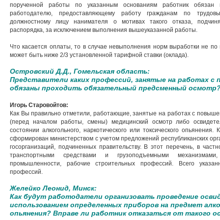
порученной работы по указанным основаниям работник обязан 
работодателю, предоставляющему работу гражданам по трудовы
должностному лицу нанимателя о мотивах такого отказа, подчиня
распорядка, за исключением выполнения вышеуказанной работы.
Что касается оплаты, то в случае невыполнения норм выработки не по 
может быть ниже 2/3 установленной тарифной ставки (оклада).
Островский Д.Д., Гомельская область:
Представители каких профессий, занятые на работах с
обязаны проходить обязательный предсменный осмотр
Игорь Старовойтов:
Как Вы правильно отметили, работающие, занятые на работах с повыш
(перед началом работы, смены) медицинский осмотр либо освидет
состоянии алкогольного, наркотического или токсического опьянения.
сформирован министерством с учетом предложений республиканских орга
госорганизаций, подчиненных правительству. В этот перечень, в част
транспортными средствами и грузоподъемными механизмами
промышленности, рабочие строительных профессий. Всего указан
профессий.
Желейко Леонид, Минск:
Как будут работодатели организовать проведение осв
использованием определенных приборов на предмет алко
опьянения? Вправе ли работник отказаться от такого 