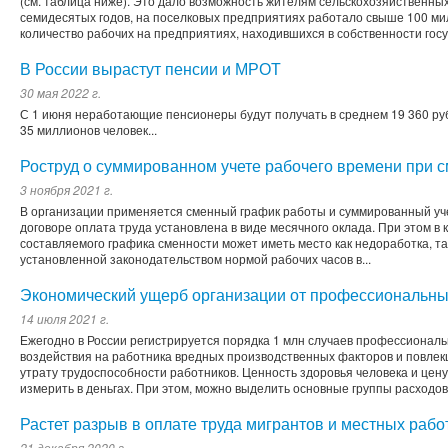
(см. таблица ниже). Это дало возможность жителям сельскохозяйственны
семидесятых годов, на поселковых предприятиях работало свыше 100 ми
количество рабочих на предприятиях, находившихся в собственности госуд
В России вырастут пенсии и МРОТ
30 мая 2022 г.
С 1 июня неработающие пенсионеры будут получать в среднем 19 360 ру
35 миллионов человек...
Роструд о суммированном учете рабочего времени при 
3 ноября 2021 г.
В организации применяется сменный график работы и суммированный уче
договоре оплата труда установлена в виде месячного оклада. При этом в
составляемого графика сменности может иметь место как недоработка, та
установленной законодательством нормой рабочих часов в...
Экономический ущерб организации от профессиональны
14 июля 2021 г.
Ежегодно в России регистрируется порядка 1 млн случаев профессионал
воздействия на работника вредных производственных факторов и повлек
утрату трудоспособности работников. Ценность здоровья человека и цену
измерить в деньгах. При этом, можно выделить основные группы расходов,
Растет разрыв в оплате труда мигрантов и местных рабо
21 декабря 2020 г.