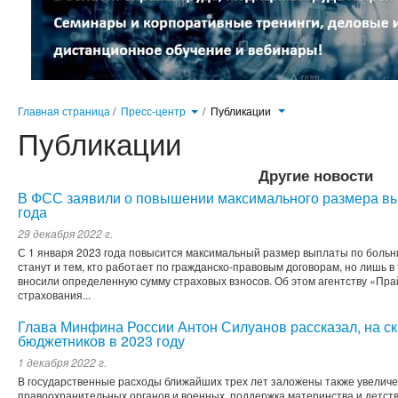
Главная страница
/
Пресс-центр
/
Публикации
Публикации
Другие новости
В ФСС заявили о повышении максимального размера вы
года
29 декабря 2022 г.
С 1 января 2023 года повысится максимальный размер выплаты по больни
станут и тем, кто работает по гражданско-правовым договорам, но лишь в
вносили определенную сумму страховых взносов. Об этом агентству «Пра
страхования...
Глава Минфина России Антон Силуанов рассказал, на ск
бюджетников в 2023 году
1 декабря 2022 г.
В государственные расходы ближайших трех лет заложены также увелич
правоохранительных органов и военных, поддержка материнства и детств