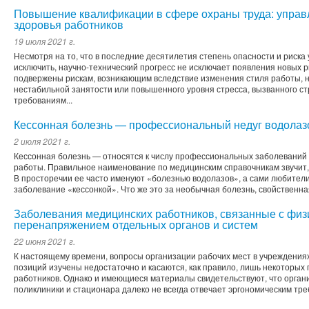
Повышение квалификации в сфере охраны труда: управ
здоровья работников
19 июля 2021 г.
Несмотря на то, что в последние десятилетия степень опасности и риска
исключить, научно-технический прогресс не исключает появления новых р
подвержены рискам, возникающим вследствие изменения стиля работы, н
нестабильной занятости или повышенного уровня стресса, вызванного с
требованиям...
Кессонная болезнь — профессиональный недуг водолаз
2 июля 2021 г.
Кессонная болезнь — относятся к числу профессиональных заболевани
работы. Правильное наименование по медицинским справочникам звучит, 
В просторечии ее часто именуют «болезнью водолазов», а сами любител
заболевание «кессонкой». Что же это за необычная болезнь, свойственная 
Заболевания медицинских работников, связанные с физ
перенапряжением отдельных органов и систем
22 июня 2021 г.
К настоящему времени, вопросы организации рабочих мест в учреждения
позиций изучены недостаточно и касаются, как правило, лишь некоторы
работников. Однако и имеющиеся материалы свидетельствуют, что орган
поликлиники и стационара далеко не всегда отве­чает эргономическим т