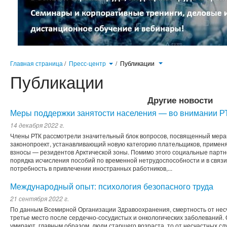
Главная страница
/
Пресс-центр
/
Публикации
Публикации
Другие новости
Меры поддержки занятости населения — во внимании Р
14 декабря 2022 г.
Члены РТК рассмотрели значительный блок вопросов, посвященный мера
законопроект, устанавливающий новую категорию плательщиков, приме
взносы — резидентов Арктической зоны. Помимо этого социальные парт
порядка исчисления пособий по временной нетрудоспособности и в связи
потребность в привлечении иностранных работников,...
Международный опыт: психология безопасного труда
21 сентября 2022 г.
По данным Всемирной Организации Здравоохранения, смертность от нес
третье место после сердечно-сосудистых и онкологических заболеваний. 
умирают, главным образом, люди старшего возраста, то от несчастных с