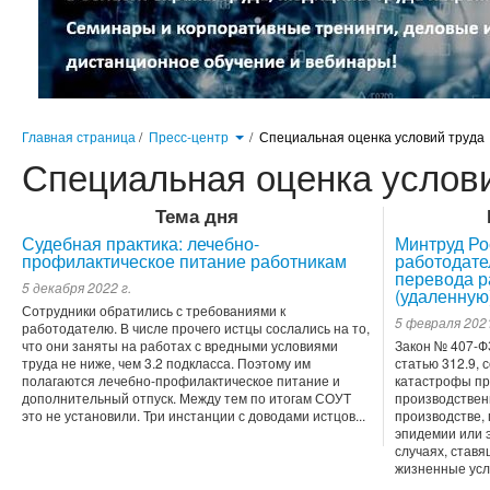
Главная страница
/
Пресс-центр
/
Специальная оценка условий труда
Специальная оценка услов
Тема дня
Судебная практика: лечебно-
Минтруд Ро
профилактическое питание работникам
работодате
перевода р
5 декабря 2022 г.
(удаленную
Сотрудники обратились с требованиями к
5 февраля 2021
работодателю. В числе прочего истцы сослались на то,
что они заняты на работах с вредными условиями
Закон № 407-ФЗ
труда не ниже, чем 3.2 подкласса. Поэтому им
статью 312.9, 
полагаются лечебно-профилактическое питание и
катастрофы пр
дополнительный отпуск. Между тем по итогам СОУТ
производствен
это не установили. Три инстанции с доводами истцов...
производстве,
эпидемии или 
случаях, став
жизненные усло