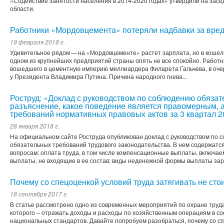
«Содействие занятости населения в 2014-2020 годах» утвердили на зас
области.
Работники «Мордовцемента» потеряли надбавки за вред
19 февраля 2018 г.
Удивительное рядом — ​на «Мордовцементе» растет зарплата, но в кошел
одном из крупнейших предприятий страны опять не все спокойно. Работни
вошедшего в цементную империю миллиардера Филарета Гальчева, в оче
у Президента Владимира Путина. Причина народного гнева...
Роструд: «Доклад с руководством по соблюдению обяза
разъяснение, какое поведение является правомерным, 
требований нормативных правовых актов за 3 квартал 2
28 января 2018 г.
На официальном сайте Роструда опубликован доклад с руководством по
обязательных требований трудового законодательства. В нем содержат
вопросам: оплата труда, в том числе компенсационные выплаты, включае
выплаты, не входящие в ее состав; виды неденежной формы выплаты зара
Почему со спецоценкой условий труда затягивать не сто
18 сентября 2017 г.
В статье рассмотрено одно из современных мероприятий по охране труда 
которого – отражать доходы и расходы по хозяйственным операциям в со
национальных стандартов. Давайте попробуем разобраться, почему со сп