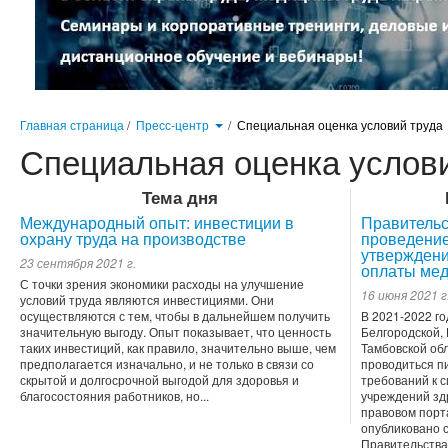
Главная страница
/
Пресс-центр
/
Специальная оценка условий труда
Специальная оценка услов
Тема дня
Международный опыт: инвестиции в
Правительс
охрану труда на производстве
проведение
утверждени
23 сентября 2021 г.
оплаты мед
С точки зрения экономики расходы на улучшение
16 июня 2021 г
условий труда являются инвестициями. Они
осуществляются с тем, чтобы в дальнейшем получить
В 2021-2022 го
значительную выгоду. Опыт показывает, что ценность
Белгородской, 
таких инвестиций, как правило, значительно выше, чем
Тамбовской обл
предполагается изначально, и не только в связи со
проводиться п
скрытой и долгосрочной выгодой для здоровья и
требований к 
благосостояния работников, но...
учреждений зд
правовом порт
опубликовано 
Правительства 