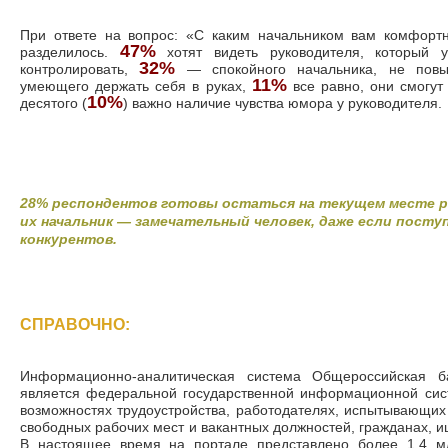
При ответе на вопрос: «С каким начальником вам комфорт
47%
разделилось.
хотят видеть руководителя, который у
32%
контролировать,
— спокойного начальника, не повы
11%
умеющего держать себя в руках,
все равно, они смогут
10%
десятого (
) важно наличие чувства юмора у руководителя.
28% респондентов готовы остаться на текущем месте р
их начальник — замечательный человек, даже если пост
конкурентов.
СПРАВОЧНО:
Информационно-аналитическая система Общероссийская 
является федеральной государственной информационной си
возможностях трудоустройства, работодателях, испытывающих 
свободных рабочих мест и вакантных должностей, гражданах, 
В настоящее время на портале представлено более 1,4 мл