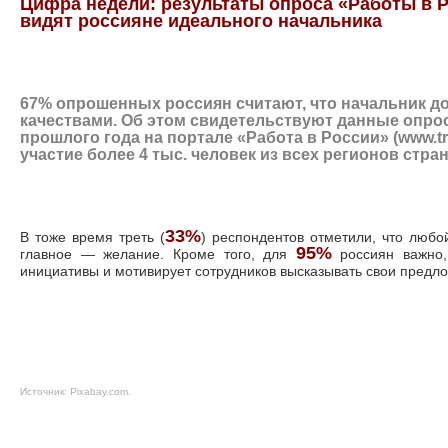
Цифра недели: результаты опроса «Работы в Р
видят россияне идеального начальника
67% опрошенных россиян считают, что начальник д
качествами. Об этом свидетельствуют данные опрос
прошлого года на портале «Работа в России» (
www.t
участие более 4 тыс. человек из всех регионов стра
33%
В тоже время треть (
) респондентов отметили, что любо
95%
главное — желание. Кроме того, для
россиян важно,
инициативы и мотивирует сотрудников высказывать свои предл
Источник:
Pixabay.com
.