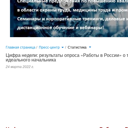
Главная страница
/
Пресс-центр
/
Статистика
Цифра недели: результаты опроса «Работы в России» о 
идеального начальника
24 марта 2022 г.
67% опрошенных россиян считают, что начальник должен обладать лидерскими качествами. Об этом свидетельст
портале «Работа в России» (www.trudvsem
.ru
). В опросе приняли участие более 4 тыс. человек из всех регионов стран