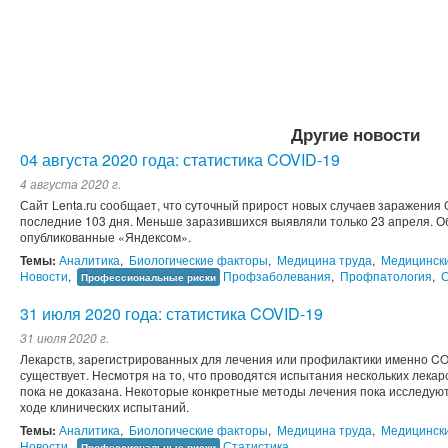
Другие новости
04 августа 2020 года: статистика COVID-19
4 августа 2020 г.
Сайт Lenta.ru сообщает, что суточный прирост новых случаев заражения
последние 103 дня. Меньше заразившихся выявляли только 23 апреля. О
опубликованные «Яндексом».
Темы:
Аналитика
,
Биологические факторы
,
Медицина труда
,
Медицинск
Новости
,
Профзаболевания
,
Профпатология
,
С
Профессиональные риски
31 июля 2020 года: статистика COVID-19
31 июля 2020 г.
Лекарств, зарегистрированных для лечения или профилактики именно COV
существует. Несмотря на то, что проводятся испытания нескольких лека
пока не доказана. Некоторые конкретные методы лечения пока исследую
ходе клинических испытаний.
Темы:
Аналитика
,
Биологические факторы
,
Медицина труда
,
Медицинск
Новости
,
Статистика
Профессиональные риски