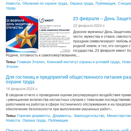
Новости
,
Обучение по охране труда
,
Охрана труда
,
Публикации
,
Специа
труда
23 февраля – День Защит
22 февраля 2024 г.
Дорогие мужчины! День Защитника
чести, мужества и отваги, смелос
праздник символизирует любовь 
родной земли, и тех, кто сегодня
государства. 23 февраля имеет бо
Родине, готовность к самопожертвованию,...
Темы:
Главная Эталон
,
Клинский институт охраны и условий труда
,
Ново
Эталон
Для гостиниц и предприятий общественного питания раз
охране труда
16 февраля 2024 г.
В сводном отчете о проведении оценки регулирующего воздействия приве
«уменьшение количества несчастных случаев с тяжелыми последствиям
работников на работах в сфере гостиничного обслуживания и на предпри
обеспечение безопасности при выполнении указанных работ».
Темы:
Горячие документы
,
Документы
,
Законодательство
,
Министерство
Новости
,
Охрана труда
,
Публикации
Охрана труда: официальные разъяснения Федеральной с