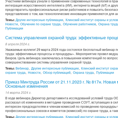
Участники вебинара узнали о применении современных технологий в прак
интеграция искусственного интеллекта (ИИ), интернета вещей (IoT) и дру
предотвратить профессиональные риски работников и повысить безопасн
представление о том, как технологические инновации применяются для ан
Темы:
Другие интересные публикации
,
Клинский институт охраны и услов
Новости
,
Обучение по охране труда
,
Обучение работников
,
Охрана труд
Публикации
Система управления охраной труда: эффективные проц
8 апреля 2024 г.
Уважаемые коллеги! 29 марта 2024 года состоялся бесплатный вебинар 
труда: эффективные процессы и процедуры». Мероприятие провел веду
Вихров. Цель вебинара заключалась в повышении компетенций по вопроса
совершенствовании системы управления охраной труда.
Темы:
Вебинар
,
Другие интересные публикации
,
Клинский институт охра
охране труда
,
Новости
,
Обзор публикаций
,
Охрана труда
,
Публикации
Приказ Минтруда России от 21.11.2023 г. № 817н. Нова
Основные изменения
14 марта 2024 г.
В ходе вебинара Директор департамента исследований условий труда 
рассказал об изменениях в методике проведения СОУТ, вступающих в сил
интересен председателям и членам комиссий по проведению процедуры
профессиональных союзов и комитетов (комиссий) по охране труда, а такж
Темы:
Другие интересные публикации
,
Клинский институт охраны и услов