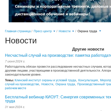
Главная страница
/
Пресс-центр
/
Новости
/
Охрана труда
Новости
Другие новости
Несчастный случай на производстве: памятка работода
7 июня 2024 г.
Работодатель обязан провести расследование несчастных случаев, кото
другими лицами, участвующими в производственной деятельности. Алгор
законодательном уровне.
Темы:
Клинский институт охраны и условий труда
,
Консультация
,
Меропр
случай на производстве
,
Новости
,
Охрана труда
,
Производственный тра
рабочем месте
Бесплатный вебинар КИОУТ: Синергия современных тех
труда
31 мая 2024 г.