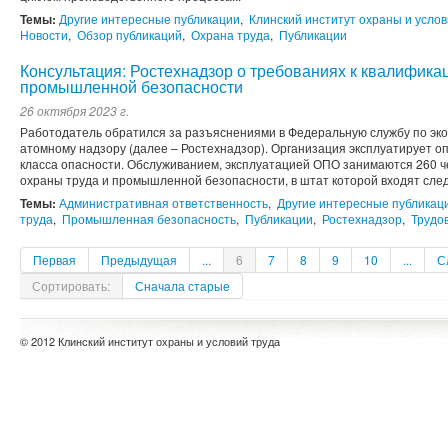
Темы:
Другие интересные публикации
,
Клинский институт охраны и услов
Новости
,
Обзор публикаций
,
Охрана труда
,
Публикации
Консультация: Ростехнадзор о требованиях к квалифика
промышленной безопасности
26 октября 2023 г.
Работодатель обратился за разъяснениями в Федеральную службу по эко
атомному надзору (далее – Ростехнадзор). Организация эксплуатирует оп
класса опасности. Обслуживанием, эксплуатацией ОПО занимаются 260 ч
охраны труда и промышленной безопасности, в штат которой входят сле
Темы:
Административная ответственность
,
Другие интересные публикац
труда
,
Промышленная безопасность
,
Публикации
,
Ростехнадзор
,
Трудо
Первая
Предыдущая
...
6
7
8
9
10
...
С
Сортировать:
Сначала старые
© 2012 Клинский институт охраны и условий труда