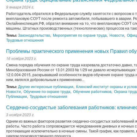
9 января 2024 г.
Работодатель обратился в Федеральную службу занятости с вопросом о то
внеплановую СОУТ после ремонта автомобиля, побывавшего в аварии. Ро
Онлайнинспекция.РФ, обратил внимание на то, что внеплановую СОУТ сл
машины. Штатных производственных (технологических) процессов на тако
Темы:
Законодательство
,
Мероприятия по охране труда
,
Новости
,
Офиц
Трудовые отношения
Проблемы практического применения новых Правил обуч
16 ноября 2023 г.
Смена порядка обучения по охране труда назревала достаточно давно, т
Минобразования России от 13.01.2003 № 1/29 не давало исчерпывающих
12.0.004-2015, раскрывавший особенности видов обучения охране труда 
ним, являлся добровольным к применению...
Темы:
Другие интересные публикации
,
Клинский институт охраны и услов
Новости
,
Обучение по охране труда
,
Обучение работников
,
Охрана труд
Публикации
,
Трудовые отношения
Сердечно-сосудистые заболевания работников: клиниче
3 ноября 2023 г.
Одним из важных факторов развития сердечно-сосудистых заболеваний
работы. Часто работа сопровождается чередованием дневных и ночных с
протекающие исключительно в ночные смены. Такой график, как правило,
циклом производственного процесса...