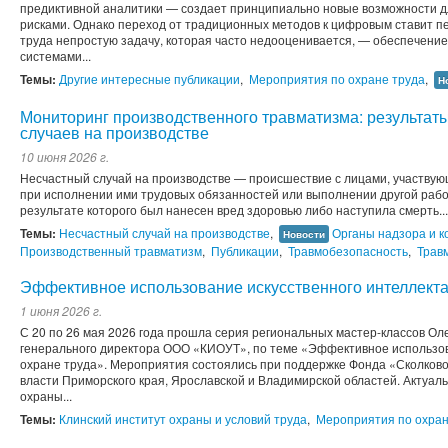
предиктивной аналитики — создает принципиально новые возможности 
рисками. Однако переход от традиционных методов к цифровым ставит п
труда непростую задачу, которая часто недооценивается, — обеспечение
системами...
Темы:
Другие интересные публикации
,
Мероприятия по охране труда
,
Н
Мониторинг производственного травматизма: результат
случаев на производстве
10 июня 2026 г.
Несчастный случай на производстве — происшествие с лицами, участвую
при исполнении ими трудовых обязанностей или выполнении другой рабо
результате которого был нанесен вред здоровью либо наступила смерть...
Темы:
Несчастный случай на производстве
,
Органы надзора и к
Новости
Производственный травматизм
,
Публикации
,
Травмобезопасность
,
Трав
Эффективное использование искусственного интеллекта
1 июня 2026 г.
С 20 по 26 мая 2026 года прошла серия региональных мастер-классов Ол
генерального директора ООО «КИОУТ», по теме «Эффективное использов
охране труда». Мероприятия состоялись при поддержке Фонда «Сколково
власти Приморского края, Ярославской и Владимирской областей. Актуа
охраны...
Темы:
Клинский институт охраны и условий труда
,
Мероприятия по охран